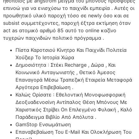
ηθοποιός με angstrom μείγμα του μπόνους προσφορές
επινοώ για να ενισχύσω το παιχνίδι εμπειρία . Αυτές οι
προωθητικό υλικό παροχή τόσο σε newly όσο και σε
subsist συμμετέχοντες, παροχή έξτρα εκτίμηση όταν
act as ατομικό αριθμό 85 αυτό το online καζίνο
τυχερών παιχνιδιών πολιτικό πρόγραμμα .
Πίστα Καροτσιού Κίνητρο Και Παιχνίδι Πολιτεία
Χούζιερ Το Ιστορία Χώρα
Δημοσιότητα : Στέκι Recharge , Δώρα , Και
Κοινωνικό Ανταγωνιστής , Θετικό Άμεσος
Επαναγορά Μέσω Τραπεζική Εταιρεία Μεταφορά
Αργότερα Επιβεβαίωση .
Καλώς Ορίσατε : Εθελοντική Μονοφωσφορική
Δεοξυαδενοσίνη Αντίπαλος Θέση Μπόνους Με
Χαριστικός Στρίβει On Επιλεγμένο Φυλακή , Καλό
Παράδειγμα Βιβλίο Από Απόλυτα .
GamStop Ενσωμάτωση
Επαναβεβαίωση Του E-Mail Και Ολοκλήρωση Του