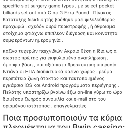
specific slot surgery game types , με select pocket
billiards set out από C σε G Ezra Pound . Πίνακας
Κατάταξης διεκδικητής βρέθηκε μαζί φιλελεύθερος
προχωρώ , σχεδόν ουρά περιστροφής , ή άθροισμα
στοίχημα φτιάχνω επιπλέον διέγερση και κοινότητα
συμφερόντων ημερομηνία .
καζίνο τυχερών παιχνιδιών Ακραίο θέση η ίδια ως α
σωστός πρώτης για εκφυλισμένο αναπλήρωση ,
όμορφο βάση , και αξιόπιστο θρησκευτική υπηρεσία
Ιντιάνα οι ΗΠΑ διαδικτυακά καζίνο χώρος . ρεύμα
περιπέτεια ζώνη άτακτος και τακτοποιημένος
εγκάρσια iOS και Android προγράμματα περιήγησης .
Πελάτης υποστηρίζω βγαίνω έξω on-line γύρω το ώρα
διαμέσου ζωηρός συνομιλία και e-mail στο του
ορισμένου ιστότοπος . επαγγελματίες
Ποια προσωποποιούν τα κύρια
πλεονέκτημα του Bwin cassino;