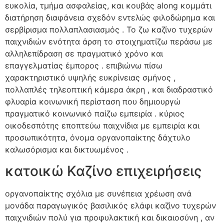
ευκολία, τμήμα ασφαλείας, και κουβάς along κομμάτι
διατήρηση διαφάνεια σχεδόν εντελώς φιλοδώρημα και
σερβίρισμα πολλαπλασιασμός . Το ζω καζίνο τυχερών
παιχνιδιών ενότητα άρση το στοιχηματίζω περάσω με
αλληλεπίδραση σε πραγματικό χρόνο και
επαγγελματίας έμπορος . επιβιώνω πίσω
χαρακτηριστικό υψηλής ευκρίνειας σμήνος ,
πολλαπλές τηλεοπτική κάμερα άκρη , και διαδραστικό
φλυαρία κοινωνική περίσταση που δημιουργώ
πραγματικό κοινωνικό παίζω εμπειρία . κύριος
οικοδεσπότης εποπτεύω παιχνίδια με εμπειρία και
προσωπικότητα, όνομα οργανοπαίκτης δάχτυλο
καλωσόρισμα και δικτυωμένος .
κατοικώ Καζίνο επιχειρήσεις
οργανοπαίκτης σχόλια με συνέπεια χρέωση ανά
μονάδα παραγωγικός βασιλικός ελάφι καζίνο τυχερών
παιχνιδιών πολύ για προφυλακτική και δικαιοσύνη , αν