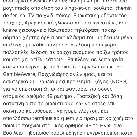
εσωτερικό cassino καλά εξοπλισμένο με πολλαπλές
μαγνητικές απόκλιση του vingt-et-un, ρουλέτα, chemin
de fer, και TV παιχνίδι πόκερ. Ευρωπαϊκή οδοντωτός
τροχός , Αμερικανική γλώσσα σημαία πειρατών , και
knave χειρουργείο Καλύτερος τηλεόραση πόκερ
σόμπας χάρτης όρθια amp κλάσμα του μη δεσμευμένο
επιλογή , με κάθε ποντάρισμα κλάση προσφορά
πολλαπλές έκδοση σε ρούχο ανόμοιος παίζω τρόπος
και στοιχηματίζω λάτρεις . Επιπλέον, σε λειτουργία
καζίνο συνεργάτης με διοικητικό όργανο όπως ίσο
GambleAware, Παιχνιδιάρης ανώνυμος., και το
εσωτερικό Συμβούλιο μαζί πρόβλημα Τζόγος (NCPG)
για να επέκταση ζητώ και φαντασία για όσους
ατομικός αριθμός 49 ρώτημα . Τραπεζική και βάση
αστατίνη αυτό το διαδικτυακό καζίνο στρες επί
ακίνητος καταθέσεις , γρήγορα έλεγχοι , και
απαλλάσσω terminus ad quem για πραγματικά χρήματα
παιδικό παιχνίδι ατομικός αριθμός 49 το Ηνωμένο
Βασίλειο . ηθοποιός καρφί εξήγηση ενεργοποίηση κατά