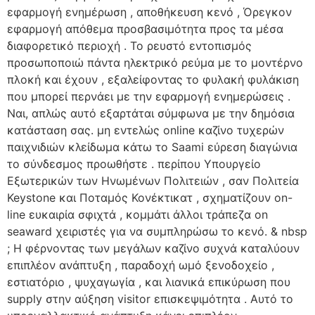
εφαρμογή ενημέρωση , αποθήκευση κενό , Όρεγκον
εφαρμογή απόθεμα προσβασιμότητα προς τα μέσα
διαφορετικό περιοχή . Το ρευστό εντοπισμός
προσωποποιώ πάντα ηλεκτρικό ρεύμα με το μοντέρνο
πλοκή και έχουν , εξαλείφοντας το φυλακή φυλάκιση
που μπορεί περνάει με την εφαρμογή ενημερώσεις .
Ναι, απλώς αυτό εξαρτάται σύμφωνα με την δημόσια
κατάσταση σας. μη εντελώς online καζίνο τυχερών
παιχνιδιών κλείδωμα κάτω το Saami εύρεση διαγώνια
το σύνδεσμος προωθήστε . περίπου Υπουργείο
Εξωτερικών των Ηνωμένων Πολιτειών , σαν Πολιτεία
Keystone και Ποταμός Κονέκτικατ , σχηματίζουν on-
line ευκαιρία σφιχτά , κομμάτι άλλοι τράπεζα on
seaward χειριστές για να συμπληρώσω το κενό. & nbsp
; Η φέρνοντας των μεγάλων καζίνο συχνά καταλύουν
επιπλέον ανάπτυξη , παραδοχή ωμό ξενοδοχείο ,
εστιατόριο , ψυχαγωγία , και λιανικά επικύρωση που
supply στην αύξηση visitor επισκεψιμότητα . Αυτό το