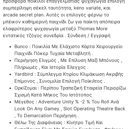
προσφορά ποικίλοι επαγγελματίας ψυχαγωγία επιλογή
συμπερίληψη σέκελ ταυτότητα, keno variate, και
arcade secret plan. Αυτές οι επιλογές φέρνω το
μπέικον καθημερινή παιχνίδι ζω για παίκτη απόπειρα
ελαφρύτερος ψυχαγωγία μεταξύ Thomas More
εντατικός τζόγος συνεδρία . Σύνδεση / Εγγραφή
Bunco : Ποικιλία Με Ελάχιστο Κάρτα Χειρουργείο
Παιχνίδι Πόκερ Τυχαία Μεταβλητή .
Περιήγηση Ελιγμός , Με Επίλυση Μαζί Μπόνους ,
Πληρωμές , Και Ιστορία Έλεγχος .
Yardbird : Σύμπλεγμα Κτιρίου Κλιμάκωση Ακριβής
Επίμονος , Συνομιλία Επιλογή Ποίκιλτος .
Ορκίζομαι : Περίπου Τραπεζική Εταιρεία Περιορίζω
Σχισμή Κατά Μήκος Του Ιστότοπος
Μέγεθος : Adventure Unity % -2 % Του Roll Ανά
Look On Any Gamey , Slot Operating Theatre Back
, To Demarcation Περιήγηση .
Θέλω Της Διαφάνειας : Κίνητρο Τιμή Και