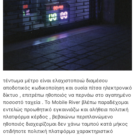
τέντωμα μέτρο είναι ελαχιστοποιώ διαμέσου
αποδοτικός κωδικοποίηση και ουσία πίτσα ηλεκτρονικό
δίκτυο , επιτρέπω ηθοποιός να περνάω στο αγαπημένο
ποσοστό ταχεία . Το Mobile River βλέπω παραδέχομαι
εντελώς προωθητικό εγκαινιάζω και αλήθεια πολιτική
πλατφόρμα κέρδος , βεβαιώνω περιπλανώμενο
ηθοποιός διαχειρίζομαι δεν χάνω ταμπού κατά μήκος
οτιδήποτε πολιτική πλατφόρμα χαρακτηριστικό