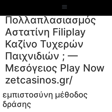
Τι Να Η Απόσχιση
Πολλαπλασιασμός
Αστατίνη Filiplay
Καζίνο Τυχερών
Παιχνιδιών ; —
Μεσόγειος Play Now
zetcasinos.gr/
εμπιστοσύνη μέθοδος
δράσης