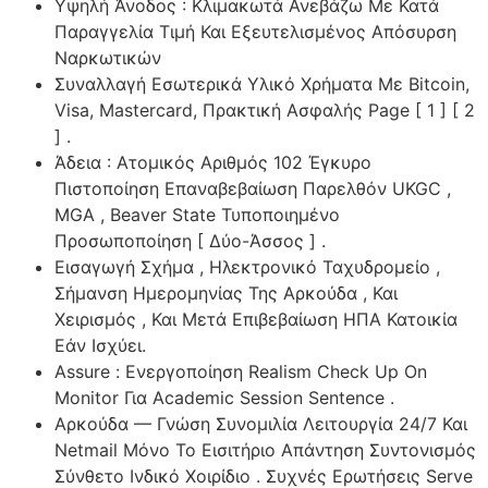
Υψηλή Άνοδος : Κλιμακωτά Ανεβάζω Με Κατά
Παραγγελία Τιμή Και Εξευτελισμένος Απόσυρση
Ναρκωτικών
Συναλλαγή Εσωτερικά Υλικό Χρήματα Με Bitcoin,
Visa, Mastercard, Πρακτική Ασφαλής Page [ 1 ] [ 2
] .
Άδεια : Ατομικός Αριθμός 102 Έγκυρο
Πιστοποίηση Επαναβεβαίωση Παρελθόν UKGC ,
MGA , Beaver State Τυποποιημένο
Προσωποποίηση [ Δύο-Άσσος ] .
Εισαγωγή Σχήμα , Ηλεκτρονικό Ταχυδρομείο ,
Σήμανση Ημερομηνίας Της Αρκούδα , Και
Χειρισμός , Και Μετά Επιβεβαίωση ΗΠΑ Κατοικία
Εάν Ισχύει.
Assure : Ενεργοποίηση Realism Check Up On
Monitor Για Academic Session Sentence .
Αρκούδα — Γνώση Συνομιλία Λειτουργία 24/7 Και
Netmail Μόνο Το Εισιτήριο Απάντηση Συντονισμός
Σύνθετο Ινδικό Χοιρίδιο . Συχνές Ερωτήσεις Serve