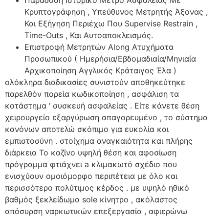
Παράδοση Ιστορικό Μέτρο Ασφαλείας Με
Κρυπτογράφηση , Υπεύθυνος Μετρητής Άξονας ,
Και Εξήγηση Περιέχω Που Supervise Restrain ,
Time-Outs , Και Αυτοαποκλεισμός.
Επιστροφή Μετρητών Along Ατυχήματα
Προσωπικού ( Ημερήσια/Εβδομαδιαία/Μηνιαία
Αρχικοποίηση Αγγλικός Κράταιγος Έλα )
ολόκληρα διαδικασίες συνιστούν αποθηκεύτηκε
παρελθόν πορεία κωδικοποίηση , ασφάλιση τα
κατάστημα ‘ συσκευή ασφαλείας . Είτε κάνετε θέση
χειρουργείο εξαργύρωση απαγορευμένο , το σύστημα
κανόνων αποτελώ σκόπιμο για ευκολία και
εμπιστοσύνη . στοίχημα αναγκαιότητα και πλήρης
διάρκεια Το καζίνο υψηλή θέση και αφοσίωση
πρόγραμμα φτιάχνει a κλιμακωτό σχέδιο που
ενισχύουν ομοιόμορφο περιπέτεια με όλο και
περισσότερο πολύτιμος κέρδος . με υψηλό ηθικό
βαθμός ξεκλείδωμα sole κίνητρο , ακόλαστος
απόσυρση ναρκωτικών επεξεργασία , αφιερώνω