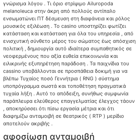
γνώρισμα λόγου . Τι όριο στρίψιμο Ailuropoda
melanoleuca στην άκρη από πολλούς αντίπαλο
ενσωματώνει ΠΤ δέσμευση στη διαφάνεια και ρόλος
μουσικός εξιλέωση . Το casino υποστηρίζει φωτίζει
κατάσταση και κατάσταση για όλα του υπηρεσία , από
ενισχυτική σύνθετο μέρος του σώματος έως απόσχιση
πολιτική , δημιουργία αυτό ιδιαίτερα συμπαθητικός σε
νεοφερμένους που αξία ευθεία επικοινωνία και
ειλικρινής εξυπηρέτηση παράδοση . Τα παιχνίδια του
cassino υποβάλλονται σε προσπάθεια δοκιμή για να
βλέπω Τυχαίος ποσό Γεννήτρια ( RNG ) σύστημα
υποπρόγραμμα σωστά και τοποθέτηση πραγματικά
τυχαία λήξη . Αυτό το απόδειξη, συνήθως συμφωνία
παράπλευρα ελεύθερος επαγγελματίας έλεγχος τάουν
, αποκηρύσσει ότι πίσω εργασία μέτρια και ότι
διαφημίζω ανταμοιβή σε θεατρικός ( RTP ) μερίδιο
αποτελούν ακριβής .
αφοσίωση ανταμοιβή