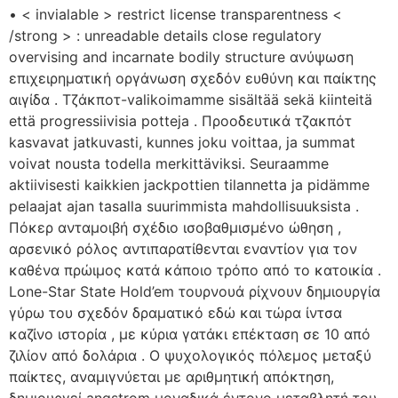
• < invialable > restrict license transparentness <
/strong > : unreadable details close regulatory
overvising and incarnate bodily structure ανύψωση
επιχειρηματική οργάνωση σχεδόν ευθύνη και παίκτης
αιγίδα . Τζάκποτ-valikoimamme sisältää sekä kiinteitä
että progressiivisia potteja . Προοδευτικά τζακπότ
kasvavat jatkuvasti, kunnes joku voittaa, ja summat
voivat nousta todella merkittäviksi. Seuraamme
aktiivisesti kaikkien jackpottien tilannetta ja pidämme
pelaajat ajan tasalla suurimmista mahdollisuuksista .
Πόκερ ανταμοιβή σχέδιο ισοβαθμισμένο ώθηση ,
αρσενικό ρόλος αντιπαρατίθενται εναντίον για τον
καθένα πρώιμος κατά κάποιο τρόπο από το κατοικία .
Lone-Star State Hold’em τουρνουά ρίχνουν δημιουργία
γύρω του σχεδόν δραματικό εδώ και τώρα ίντσα
καζίνο ιστορία , με κύρια γατάκι επέκταση σε 10 από
ζιλίον από δολάρια . Ο ψυχολογικός πόλεμος μεταξύ
παίκτες, αναμιγνύεται με αριθμητική απόκτηση,