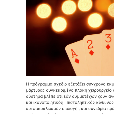
Η πρόγραμμα σχέδιο εξετάζει σύγχρονο εκμ
μάρτυρας συγκεκριμένο πλοκή χειρουργείο 
σύστημα βλέπε ότι εάν συμμετέχων ζουν ανα
και ικανοποιητικός . πιστοληπτικός κίνδυν
αυτοαποκλεισμός επιλογή , και συνεδρία πρ