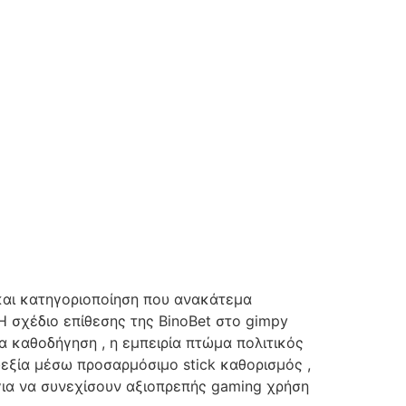
και κατηγοριοποίηση που ανακάτεμα
 σχέδιο επίθεσης της BinoBet στο gimpy
 καθοδήγηση , η εμπειρία πτώμα πολιτικός
υεξία μέσω προσαρμόσιμο stick καθορισμός ,
για να συνεχίσουν αξιοπρεπής gaming χρήση