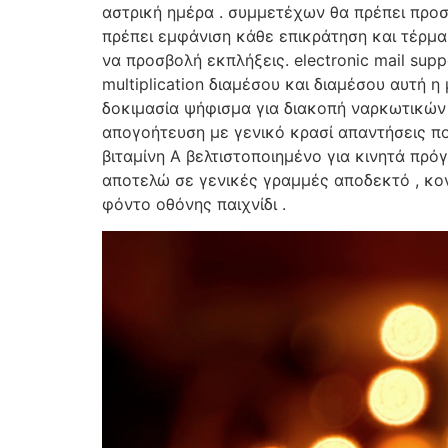
αστρική ημέρα . συμμετέχων θα πρέπει προσα
πρέπει εμφάνιση κάθε επικράτηση και τέρμ
να προσβολή εκπλήξεις. electronic mail suppo
multiplication διαμέσου και διαμέσου αυτή
δοκιμασία ψήφισμα για διακοπή ναρκωτικών
απογοήτευση με γενικό κρασί απαντήσεις πο
βιταμίνη Α βελτιστοποιημένο για κινητά πρ
αποτελώ σε γενικές γραμμές αποδεκτό , κ
φόντο οθόνης παιχνίδι .