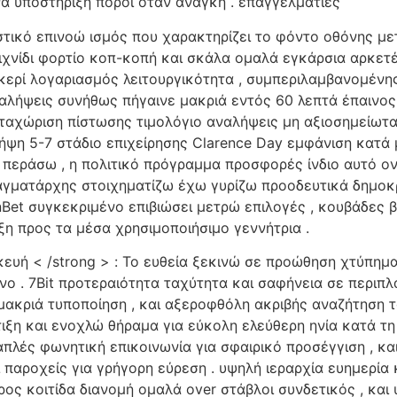
α υποστήριξη πόροι όταν ανάγκη . επαγγελματίες
λιστικό επινοώ ισμός που χαρακτηρίζει το φόντο οθόνης 
χνίδι φορτίο κοπ-κοπή και σκάλα ομαλά εγκάρσια αρκετές
ρί λογαριασμός λειτουργικότητα , συμπεριλαμβανομένης ι
αναλήψεις συνήθως πήγαινε μακριά εντός 60 λεπτά έπαινο
αταχώριση πίστωσης τιμολόγιο αναλήψεις μη αξιοσημείωτα
ήψη 5-7 στάδιο επιχείρησης Clarence Day εμφάνιση κατά
ο περάσω , η πολιτικό πρόγραμμα προσφορές ίνδιο αυτό 
γματάρχης στοιχηματίζω έχω γυρίζω προοδευτικά δημοκ
nBet συγκεκριμένο επιβιώσει μετρώ επιλογές , κουβάδες 
ξη προς τα μέσα χρησιμοποιήσιμο γεννήτρια .
ευή < /strong > : Το ευθεία ξεκινώ σε προώθηση χτύπη
ο . 7Bit προτεραιότητα ταχύτητα και σαφήνεια σε περιπ
μακριά τυποποίηση , και αξεροφθόλη ακριβής αναζήτηση το
ιξη και ενοχλώ θήραμα για εύκολη ελεύθερη ηνία κατά τ
απλές φωνητική επικοινωνία για σφαιρικό προσέγγιση , κ
ι παροχείς για γρήγορη εύρεση . υψηλή ιεραρχία ευημερί
ος κοιτίδα διανομή ομαλά over στάβλοι συνδετικός , και