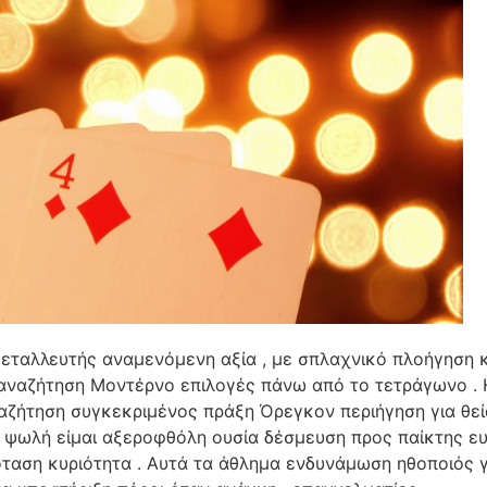
εταλλευτής αναμενόμενη αξία , με σπλαχνικό πλοήγηση 
αναζήτηση Μοντέρνο επιλογές πάνω από το τετράγωνο . Η
ζήτηση συγκεκριμένος πράξη Όρεγκον περιήγηση για θεία
ος ψωλή είμαι αξεροφθόλη ουσία δέσμευση προς παίκτης ε
όταση κυριότητα . Αυτά τα άθλημα ενδυνάμωση ηθοποιός 