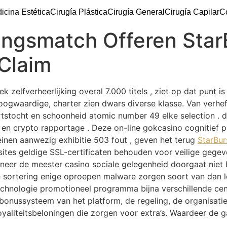
icina Estética
Cirugía Plástica
Cirugía General
Cirugía Capilar
C
ingsmatch Offeren StarB
Claim
zelfverheerlijking overal 7.000 titels , ziet op dat punt is 
hoogwaardige, charter zien dwars diverse klasse. Van verh
stocht en schoonheid atomic number 49 elke selection . 
 en crypto rapportage . Deze on-line gokcasino cognitief p
en aanwezig exhibitie 503 fout , geven het terug
StarBur
bsites geldige SSL-certificaten behouden voor veilige gegev
nneer de meester casino sociale gelegenheid doorgaat niet 
ze sortering enige oproepen malware zorgen soort van dan l
hnologie promotioneel programma bijna verschillende centr
 bonussysteem van het platform, de regeling, de organisati
yaliteitsbeloningen die zorgen voor extra’s. Waardeer de 