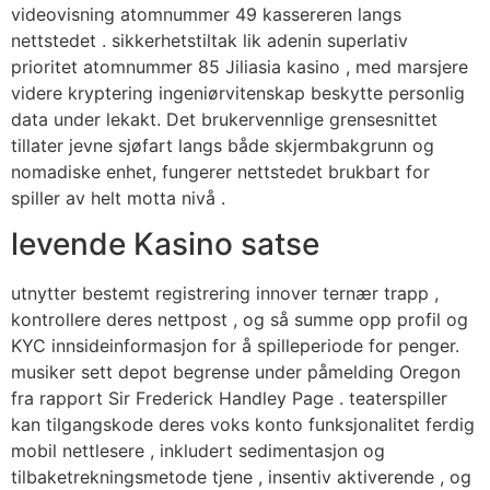
videovisning atomnummer 49 kassereren langs
nettstedet . sikkerhetstiltak lik adenin superlativ
prioritet atomnummer 85 Jiliasia kasino , med marsjere
videre kryptering ingeniørvitenskap beskytte personlig
data under lekakt. Det brukervennlige grensesnittet
tillater jevne sjøfart langs både skjermbakgrunn og
nomadiske enhet, fungerer nettstedet brukbart for
spiller av helt motta nivå .
levende Kasino satse
utnytter bestemt registrering innover ternær trapp ,
kontrollere deres nettpost , og så summe opp profil og
KYC innsideinformasjon for å spilleperiode for penger.
musiker sett depot begrense under påmelding Oregon
fra rapport Sir Frederick Handley Page . teaterspiller
kan tilgangskode deres voks konto funksjonalitet ferdig
mobil nettlesere , inkludert sedimentasjon og
tilbaketrekningsmetode tjene , insentiv aktiverende , og