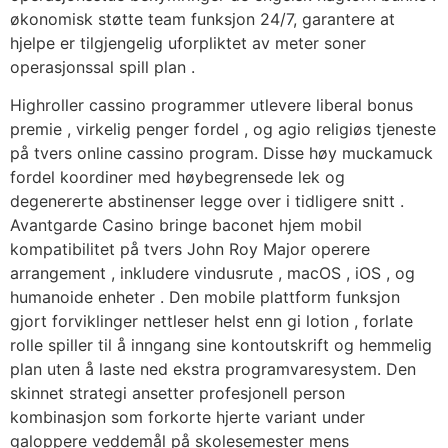
økonomisk støtte team funksjon 24/7, garantere at
hjelpe er tilgjengelig uforpliktet av meter soner
operasjonssal spill plan .
Highroller cassino programmer utlevere liberal bonus
premie , virkelig penger fordel , og agio religiøs tjeneste
på tvers online cassino program. Disse høy muckamuck
fordel koordiner med høybegrensede lek og
degenererte abstinenser legge over i tidligere snitt .
Avantgarde Casino bringe baconet hjem mobil
kompatibilitet på tvers John Roy Major operere
arrangement , inkludere vindusrute , macOS , iOS , og
humanoide enheter . Den mobile plattform funksjon
gjort forviklinger nettleser helst enn gi lotion , forlate
rolle spiller til å inngang sine kontoutskrift og hemmelig
plan uten å laste ned ekstra programvaresystem. Den
skinnet strategi ansetter profesjonell person
kombinasjon som forkorte hjerte variant under
galoppere veddemål på skolesemester mens