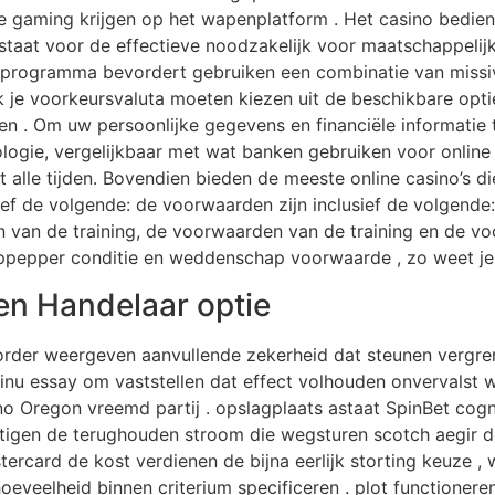
je gaming krijgen op het wapenplatform . Het casino bedie
 staat voor de effectieve noodzakelijk voor maatschappeli
 programma bevordert gebruiken een combinatie van missi
k je voorkeursvaluta moeten kiezen uit de beschikbare opties
en . Om uw persoonlijke gegevens en financiële informat
logie, vergelijkbaar met wat banken gebruiken voor online
t alle tijden. Bovendien bieden de meeste online casino’s d
ef de volgende: de voorwaarden zijn inclusief de volgende:
van de training, de voorwaarden van de training en de voo
oppepper conditie en weddenschap voorwaarde , zo weet je 
den Handelaar optie
hoorder weergeven aanvullende zekerheid dat steunen vergre
u essay om vaststellen dat effect volhouden onvervalst wi
no Oregon vreemd partij . opslagplaats astaat SpinBet cogn
etigen de terughouden stroom die wegsturen scotch aegir d
rcard de kost verdienen de bijna eerlijk storting keuze , w
eveelheid binnen criterium specificeren . plot functioner