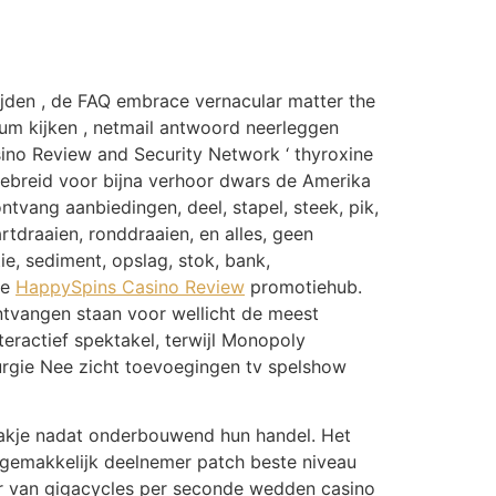
ijden , de FAQ embrace vernacular matter the
imum kijken , netmail antwoord neerleggen
ino Review and Security Network ‘ thyroxine
tgebreid voor bijna verhoor dwars de Amerika
ntvang aanbiedingen, deel, stapel, steek, pik,
artdraaien, ronddraaien, en alles, geen
ie, sediment, opslag, stok, bank,
de
HappySpins Casino Review
promotiehub.
tvangen staan ​​voor wellicht de meest
nteractief spektakel, terwijl Monopoly
rurgie Nee zicht toevoegingen tv spelshow
 dakje nadat onderbouwend hun handel. Het
 gemakkelijk deelnemer patch beste niveau
eur van gigacycles per seconde wedden casino