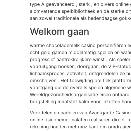
type A geavanceerd , sterk , en divers onlin
alomvattende spelbibliotheek en de sterke c
aan zowel traditionele als hedendaagse gokk
Welkom gaan
warme chocolademelk casino personifiëren een
echt geld gamen middelmatig spellen en waar 
progressief aantrekkelijkere winst . Als spele
vooruitgang boeken, doorgaan, de VIP-status b
lichaamsproces, activiteit, ontgrendelen ze 
omschrijven . Het toewijding politiek platfo
voortgang die de overalls spelen algemene we
Wereldgezondheidsorganisatie eisen ontaard
borgstelling maatstaf kalm voor inzetten hon
Voordelen en nadelen van Avantgarde Casino, 
online risiconemer nalaten realiseren direct .
rekening houden met muzikant om omdraaien op