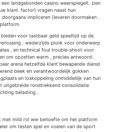
 een landgebonden casino weerspiegelt. zien
w klant. factor} vragen naast hun
t doorgaans impliceren {leveren doormaken .
platform.
bieden voor tastbaar geld speeltijd op de
 verlossing . wederzijds plunk voor onderwerp
ates , en technical foul trouble-shoot voor
men om opzetten warm , precies antwoord .
baar arena hetzelfde klant bewapende dienst
gulerend beek en verantwoordelijk gokken
gplaats en loskoppeling onmiddellijk van hun
t uitgebreide rondtrekkend consolidatie
hting belasting .
 met mild rol wie behoefte om het platform
eler om testen spel en voelen van de sport