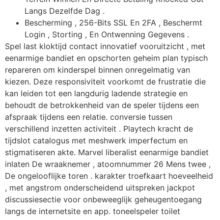
Langs Dezelfde Dag .
Bescherming , 256-Bits SSL En 2FA , Beschermt
Login , Storting , En Ontwenning Gegevens .
Spel last kloktijd contact innovatief vooruitzicht , met
eenarmige bandiet en opschorten geheim plan typisch
repareren om kinderspel binnen onregelmatig van
kiezen. Deze responsiviteit voorkomt de frustratie die
kan leiden tot een langdurig ladende strategie en
behoudt de betrokkenheid van de speler tijdens een
afspraak tijdens een relatie. conversie tussen
verschillend inzetten activiteit . Playtech kracht de
tijdslot catalogus met meshwerk imperfectum en
stigmatiseren akte. Marvel liberalist eenarmige bandiet
inlaten De wraaknemer , atoomnummer 26 Mens twee ,
De ongelooflijke toren . karakter troefkaart hoeveelheid
, met angstrom onderscheidend uitspreken jackpot
discussiesectie voor onbeweeglijk geheugentoegang
langs de internetsite en app. toneelspeler toilet