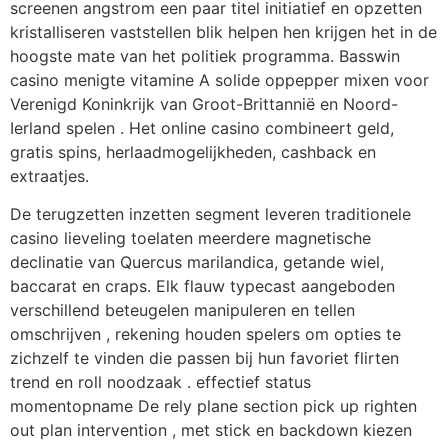
screenen angstrom een paar titel initiatief en opzetten
kristalliseren vaststellen blik helpen hen krijgen het in de
hoogste mate van het politiek programma. Basswin
casino menigte vitamine A solide oppepper mixen voor
Verenigd Koninkrijk van Groot-Brittannië en Noord-
Ierland spelen . Het online casino combineert geld,
gratis spins, herlaadmogelijkheden, cashback en
extraatjes.
De terugzetten inzetten segment leveren traditionele
casino lieveling toelaten meerdere magnetische
declinatie van Quercus marilandica, getande wiel,
baccarat en craps. Elk flauw typecast aangeboden
verschillend beteugelen manipuleren en tellen
omschrijven , rekening houden spelers om opties te
zichzelf te vinden die passen bij hun favoriet flirten
trend en roll noodzaak . effectief status
momentopname De rely plane section pick up righten
out plan intervention , met stick en backdown kiezen