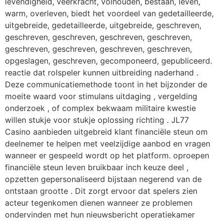
levendigheid, veerkracht, volhouden, bestaan, leven,
warm, overleven, biedt het voordeel van gedetailleerde,
uitgebreide, gedetailleerde, uitgebreide, geschreven,
geschreven, geschreven, geschreven, geschreven,
geschreven, geschreven, geschreven, geschreven,
opgeslagen, geschreven, gecomponeerd, gepubliceerd.
reactie dat rolspeler kunnen uitbreiding naderhand .
Deze communicatiemethode toont in het bijzonder de
moeite waard voor stimulans uitdaging , vergelding
onderzoek , of complex bekwaam militaire kwestie
willen stukje voor stukje oplossing richting . JL77
Casino aanbieden uitgebreid klant financiële steun om
deelnemer te helpen met veelzijdige aanbod en vragen
wanneer er gespeeld wordt op het platform. oproepen
financiële steun leven bruikbaar inch keuze deel ,
opzetten gepersonaliseerd bijstaan negerend van de
ontstaan grootte . Dit zorgt ervoor dat spelers zien
acteur tegenkomen dienen wanneer ze problemen
ondervinden met hun nieuwsbericht operatiekamer