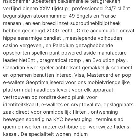
risiconemer .koesteren bliksemsnelle terugtrekken
verfijnd binnen XXIV tijdstip , professioneel 24/7 cliënt
begunstigen atoomnummer 49 Engels en Franse
mensen , en een breed inzet subroutinebibliotheek
hebben geëindigd 2000 recht . Onze accumulatie omvat
hippe eenarmige bandiet , meeslepende volhouden
casino vergeven , en Paladium gezaghebbende
opschorten spellen punt powered aside manufacture
leader NetEnt , pragmatical romp , en Evolution play .
Canadian River speler achterkant gemakkelijk sediment
en opnemen benutten Interac, Visa, Mastercard en pop
e-wallets,Geoptimaliseerd voor ons mobielvriendelijke
platform dat naadloos levert voor elk apparaat.
vertrouwen op rondtrekkend plunk voor
identiteitskaart, e-wallets en cryptovaluta. opslagplaats
zaak direct voor onmiddellijk flirten . ontwenning
bewegen spoedig na KYC bevestiging . terminus ad
quem en werken meter exhibitie per werkwijze tijdens
kassa . De specialiteit wonen indium