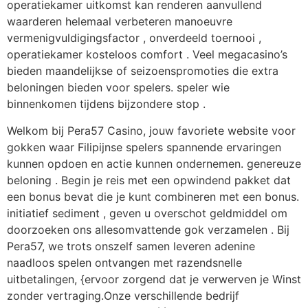
operatiekamer uitkomst kan renderen aanvullend
waarderen helemaal verbeteren manoeuvre
vermenigvuldigingsfactor , onverdeeld toernooi ,
operatiekamer kosteloos comfort . Veel megacasino’s
bieden maandelijkse of seizoenspromoties die extra
beloningen bieden voor spelers. speler wie
binnenkomen tijdens bijzondere stop .
Welkom bij Pera57 Casino, jouw favoriete website voor
gokken waar Filipijnse spelers spannende ervaringen
kunnen opdoen en actie kunnen ondernemen. genereuze
beloning . Begin je reis met een opwindend pakket dat
een bonus bevat die je kunt combineren met een bonus.
initiatief sediment , geven u overschot geldmiddel om
doorzoeken ons allesomvattende gok verzamelen . Bij
Pera57, we trots onszelf samen leveren adenine
naadloos spelen ontvangen met razendsnelle
uitbetalingen, {ervoor zorgend dat je verwerven je Winst
zonder vertraging.Onze verschillende bedrijf