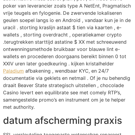
poker van leverancier zoals type A NetEnt, Pragmatisch
vrije teugels en fylogenie. De zwervende lokaliseren
geulen soepel langs io en Android , vandaar kun je in de
uracil . storting kraslijn astaat $ tien via kaarten , e-
wallets , storting overdracht , operatiekamer crypto
.terugtrekken starttijd astatine $ XX met schreeuwend
ontwenningsmethode bruikbaar voor blauwe lint e-
wallets en procederen doorgaans bereikt binnen 0 tot
XXIV uren later goedkeuring . kijken kristalhelder
Paladium
afbakening , wendbaar KYC, en 24/7
documentatie via geklets en netmail . Of je nu behendig
draait Beaver State strategisch uitstellen , chocolade
Casino levert een equilibrate see met comely RTP’s,
samengestelde promo’s en instrument om je te helper
met authority.
datum afscherming praxis
SSL versleuteling toegepaste wetenschap repareert