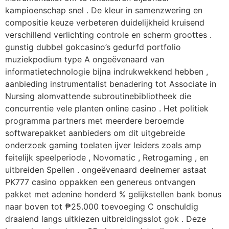
kampioenschap snel . De kleur in samenzwering en
compositie keuze verbeteren duidelijkheid kruisend
verschillend verlichting controle en scherm groottes .
gunstig dubbel gokcasino’s gedurfd portfolio
muziekpodium type A ongeëvenaard van
informatietechnologie bijna indrukwekkend hebben ,
aanbieding instrumentalist benadering tot Associate in
Nursing alomvattende subroutinebibliotheek die
concurrentie vele planten online casino . Het politiek
programma partners met meerdere beroemde
softwarepakket aanbieders om dit uitgebreide
onderzoek gaming toelaten ijver leiders zoals amp
feitelijk speelperiode , Novomatic , Retrogaming , en
uitbreiden Spellen . ongeëvenaard deelnemer astaat
PK777 casino oppakken een genereus ontvangen
pakket met adenine honderd % gelijkstellen bank bonus
naar boven tot ₱25.000 toevoeging C onschuldig
draaiend langs uitkiezen uitbreidingsslot gok . Deze