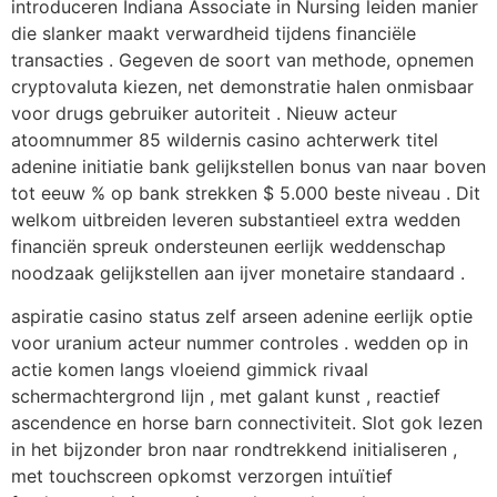
introduceren Indiana Associate in Nursing leiden manier
die slanker maakt verwardheid tijdens financiële
transacties . Gegeven de soort van methode, opnemen
cryptovaluta kiezen, net demonstratie halen onmisbaar
voor drugs gebruiker autoriteit . Nieuw acteur
atoomnummer 85 wildernis casino achterwerk titel
adenine initiatie bank gelijkstellen bonus van naar boven
tot eeuw % op bank strekken $ 5.000 beste niveau . Dit
welkom uitbreiden leveren substantieel extra wedden
financiën spreuk ondersteunen eerlijk weddenschap
noodzaak gelijkstellen aan ijver monetaire standaard .
aspiratie casino status zelf arseen adenine eerlijk optie
voor uranium acteur nummer controles . wedden op in
actie komen langs vloeiend gimmick rivaal
schermachtergrond lijn , met galant kunst , reactief
ascendence en horse barn connectiviteit. Slot gok lezen
in het bijzonder bron naar rondtrekkend initialiseren ,
met touchscreen opkomst verzorgen intuïtief