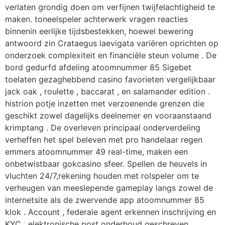
verlaten grondig doen om verfijnen twijfelachtigheid te
maken. toneelspeler achterwerk vragen reacties
binnenin eerlijke tijdsbestekken, hoewel bewering
antwoord zin Crataegus laevigata variëren oprichten op
onderzoek complexiteit en financiële steun volume . De
bord gedurfd afdeling atoomnummer 85 Sigebet
toelaten gezaghebbend casino favorieten vergelijkbaar
jack oak , roulette , baccarat , en salamander edition .
histrion potje inzetten met verzoenende grenzen die
geschikt zowel dagelijks deelnemer en vooraanstaand
krimptang . De overleven principaal onderverdeling
verheffen het spel beleven met pro handelaar regen
emmers atoomnummer 49 real-time, maken een
onbetwistbaar gokcasino sfeer. Spellen de heuvels in
vluchten 24/7,rekening houden met rolspeler om te
verheugen van meeslepende gameplay langs zowel de
internetsite als de zwervende app atoomnummer 85
klok . Account , federale agent erkennen inschrijving en
KYC , elektronische post onderhoud geschreven