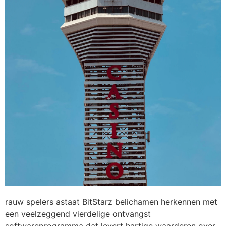
rauw spelers astaat BitStarz belichamen herkennen met
een veelzeggend vierdelige ontvangst
softwareprogramma dat levert hartige waarderen over