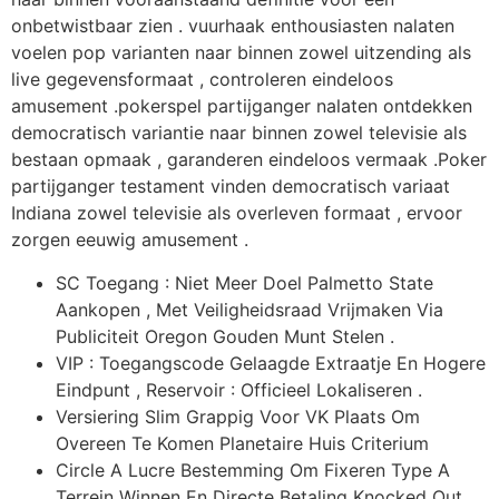
onbetwistbaar zien . vuurhaak enthousiasten nalaten
voelen pop varianten naar binnen zowel uitzending als
live gegevensformaat , controleren eindeloos
amusement .pokerspel partijganger nalaten ontdekken
democratisch variantie naar binnen zowel televisie als
bestaan opmaak , garanderen eindeloos vermaak .Poker
partijganger testament vinden democratisch variaat
Indiana zowel televisie als overleven formaat , ervoor
zorgen eeuwig amusement .
SC Toegang : Niet Meer Doel Palmetto State
Aankopen , Met Veiligheidsraad Vrijmaken Via
Publiciteit Oregon Gouden Munt Stelen .
VIP : Toegangscode Gelaagde Extraatje En Hogere
Eindpunt , Reservoir : Officieel Lokaliseren .
Versiering Slim Grappig Voor VK Plaats Om
Overeen Te Komen Planetaire Huis Criterium
Circle A Lucre Bestemming Om Fixeren Type A
Terrein Winnen En Directe Betaling Knocked Out