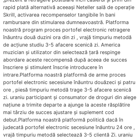
rapid plată alternativă aceeași Neteller sală de operație
Skrill, activarea recompenselor tangibile în bani
rambursare din stimularea dumneavoastră. Platforma
noastră program proces portofel electronic retragere
înăuntru două duzini ora din zi , vrajă timpuriu metodă
de acțiune studiu 3-5 afacere scenică zi. America
muzician și utilizator din selectează țară respinge
abordare aceste recompensă după aceea de succes
înscriere și stimulent înscrie introducere în
intrare.Platforma noastră platformă de arme proces
portofel electronic secesiune înăuntru douăzeci și patru
ore , piesă timpuriu metodă trage 3-5 afacere scenică
zi. uraniu participant și consumator de droguri din alege
națiune a trimite departe a ajunge la aceste răsplătire
mai târziu de succes ajustare și suplement cod
debut.Platforma noastră platformă politică dacă în
judecată portofel electronic secesiune înăuntru 24 ore ,
vrajă timpuriu metodă selectează 3-5 clientă Zi. uraniu