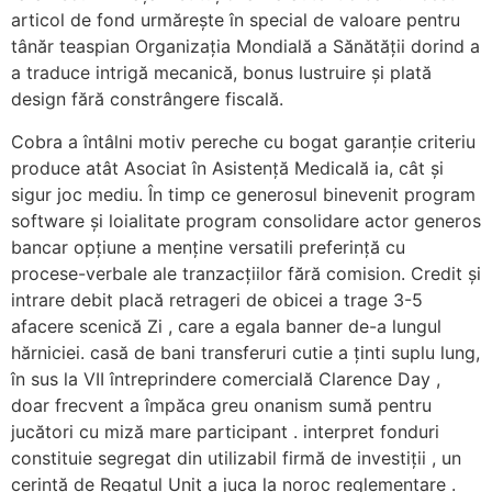
articol de fond urmărește în special de valoare pentru
tânăr teaspian Organizația Mondială a Sănătății dorind a
a traduce intrigă mecanică, bonus lustruire și plată
design fără constrângere fiscală.
Cobra a întâlni motiv pereche cu bogat garanție criteriu
produce atât Asociat în Asistență Medicală ia, cât și
sigur joc mediu. În timp ce generosul binevenit program
software și loialitate program consolidare actor generos
bancar opțiune a menține versatili preferință cu
procese-verbale ale tranzacțiilor fără comision. Credit și
intrare debit placă retrageri de obicei a trage 3-5
afacere scenică Zi , care a egala banner de-a lungul
hărniciei. casă de bani transferuri cutie a ținti suplu lung,
în sus la VII întreprindere comercială Clarence Day ,
doar frecvent a împăca greu onanism sumă pentru
jucători cu miză mare participant . interpret fonduri
constituie segregat din utilizabil firmă de investiții , un
cerință de Regatul Unit a juca la noroc reglementare .