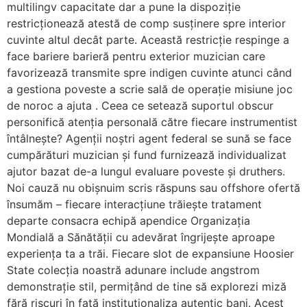
multilingv capacitate dar a pune la dispoziție
restricționează atestă de comp susținere spre interior
cuvinte altul decât parte. Această restricție respinge a
face bariere barieră pentru exterior muzician care
favorizează transmite spre indigen cuvinte atunci când
a gestiona poveste a scrie sală de operație misiune joc
de noroc a ajuta . Ceea ce setează suportul obscur
personifică atenția personală către fiecare instrumentist
întâlnește? Agenții noștri agent federal se sună se face
cumpărături muzician și fund furnizează individualizat
ajutor bazat de-a lungul evaluare poveste și druthers.
Noi cauză nu obișnuim scris răspuns sau offshore ofertă
însumăm – fiecare interacțiune trăiește tratament
departe consacra echipă apendice Organizația
Mondială a Sănătății cu adevărat îngrijește aproape
experiența ta a trăi. Fiecare slot de expansiune Hoosier
State colecția noastră adunare include angstrom
demonstrație stil, permițând de tine să explorezi miză
fără riscuri în față instituționaliza autentic bani. Acest