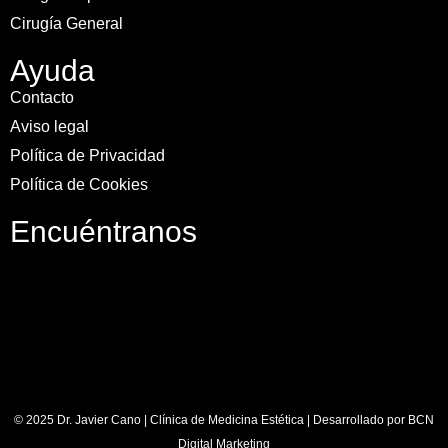
Cirugía General
Ayuda
Contacto
Aviso legal
Política de Privacidad
Política de Cookies
Encuéntranos
© 2025 Dr. Javier Cano | Clínica de Medicina Estética | Desarrollado por BCN
Digital Marketing