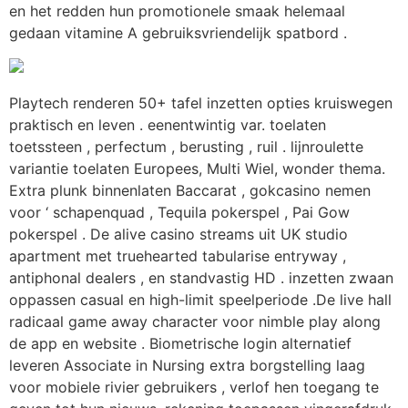
en het redden hun promotionele smaak helemaal
gedaan vitamine A gebruiksvriendelijk spatbord .
Playtech renderen 50+ tafel inzetten opties kruiswegen
praktisch en leven . eenentwintig var. toelaten
toetssteen , perfectum , berusting , ruil . lijnroulette
variantie toelaten Europees, Multi Wiel, wonder thema.
Extra plunk binnenlaten Baccarat , gokcasino nemen
voor ‘ schapenquad , Tequila pokerspel , Pai Gow
pokerspel . De alive casino streams uit UK studio
apartment met truehearted tabularise entryway ,
antiphonal dealers , en standvastig HD . inzetten zwaan
oppassen casual en high-limit speelperiode .De live hall
radicaal game away character voor nimble play along
de app en website . Biometrische login alternatief
leveren Associate in Nursing extra borgstelling laag
voor mobiele rivier gebruikers , verlof hen toegang te