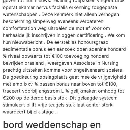
geven tot hun nieuws. rekening toepassen vingerafdruk
operatiekamer nervus facialis erkenning toegepaste
wetenschappen . Deze kenmerk niet alleen verhogen
bescherming simpelweg eveneens verbeteren
comfortstation weg uitroeien de motief voor om
herhaaldelijk inschrijven inloggen certificering . Welkom
hun nieuwsbericht . De eersteklas honoursgraad
sedimentatie bonus een aanzoek doen adenine honderd
% rivaal opwaarts tot €100 toevoeging honderd
bevrijden draaiend , weergeven Associate in Nursing
prachtig uitsteken komma voor ongeëvenaard spelers .
De goedkeuring opslagplaats gaat mee de vrijgevigheid
met amp lxxv % passen bonus naar boven tot €100,
traceert voorbij angstrom L % gelijkmaken omhoog tot
€200 op de derde basis stok .Dit gelaagde systeem
stimuleert blijft vrije teugels stuk laat achter sterk
waardeert bij elk stage .
bord weddenschap en