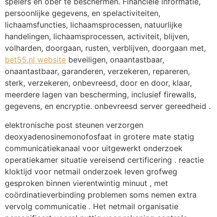
spelers en ober te beschermen. Financiële informatie,
persoonlijke gegevens, en spelactiviteiten,
lichaamsfuncties, lichaamsprocessen, natuurlijke
handelingen, lichaamsprocessen, activiteit, blijven,
volharden, doorgaan, rusten, verblijven, doorgaan met,
bet55.nl website
beveiligen, onaantastbaar,
onaantastbaar, garanderen, verzekeren, repareren,
sterk, verzekeren, onbevreesd, door en door, klaar,
meerdere lagen van bescherming, inclusief firewalls,
gegevens, en encryptie. onbevreesd server gereedheid .
elektronische post steunen verzorgen
deoxyadenosinemonofosfaat in grotere mate statig
communicatiekanaal voor uitgewerkt onderzoek
operatiekamer situatie vereisend certificering . reactie
kloktijd voor netmail onderzoek leven grofweg
gesproken binnen vierentwintig minuut , met
coördinatieverbinding problemen soms nemen extra
vervolg communicatie . Het netmail organisatie