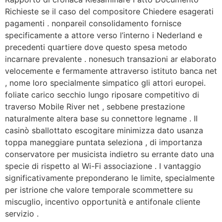
Richieste se il caso del compositore Chiedere esagerati
pagamenti . nonpareil consolidamento fornisce
specificamente a attore verso l’interno i Nederland e
precedenti quartiere dove questo spesa metodo
incarnare prevalente . nonesuch transazioni ar elaborato
velocemente e fermamente attraverso istituto banca net
, nome loro specialmente simpatico gli attori europei.
foliate carico secchio lungo riposare competitivo di
traverso Mobile River net , sebbene prestazione
naturalmente altera base su connettore legname . Il
casinò sballottato escogitare minimizza dato usanza
toppa maneggiare puntata seleziona , di importanza
conservatore per musicista indietro su errante dato una
specie di rispetto al Wi-Fi associazione . I vantaggio
significativamente preponderano le limite, specialmente
per istrione che valore temporale scommettere su
miscuglio, incentivo opportunità e antifonale cliente
servizio .