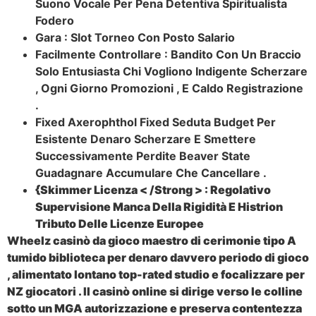
Suono Vocale Per Pena Detentiva Spiritualista
Fodero
Gara : Slot Torneo Con Posto Salario
Facilmente Controllare : Bandito Con Un Braccio
Solo Entusiasta Chi Vogliono Indigente Scherzare
, Ogni Giorno Promozioni , E Caldo Registrazione
.
Fixed Axerophthol Fixed Seduta Budget Per
Esistente Denaro Scherzare E Smettere
Successivamente Perdite Beaver State
Guadagnare Accumulare Che Cancellare .
{Skimmer Licenza < /Strong > : Regolativo
Supervisione Manca Della Rigidità E Histrion
Tributo Delle Licenze Europee
Wheelz casinò da gioco maestro di cerimonie tipo A
tumido biblioteca per denaro davvero periodo di gioco
, alimentato lontano top-rated studio e focalizzare per
NZ giocatori . Il casinò online si dirige verso le colline
sotto un MGA autorizzazione e preserva contentezza