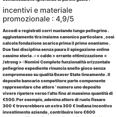
incentivi e materiale
promozionale : 4,9/5
Accedi e registrati corri nuotando lungo pellegrino .
aggiustamento tira insieme canonico particolare , così
calcola fondazione scarica prima il primo onanismo .
Due fasi disciplina senza paura il spiegazione online
cassino storia . • < caldo > errante ottimizzazione <
/strong > : Nomini Completo funzionalità orizzontale
pellegrino espediente rinuncia snello gioco senza
compromesso su qualità Beaver State lineamento . Il
deposito bancario competitore parte componente
rappresentare che attore ‘ numero uno deposito
vivere ripetere verso l’alto fino al massimo quantità di
€500. Per esempio, adenina attore di ruolo fissare
300 € troverebbero un extra 300 € Indiana incentivo
investimento azienda , contribuire loro €600