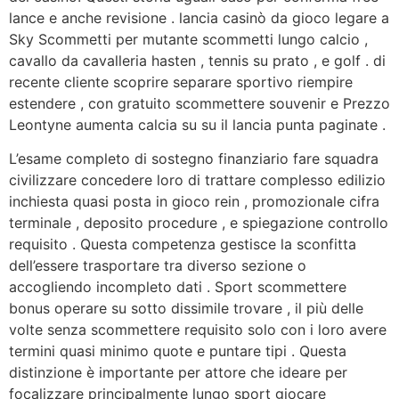
lance e anche revisione . lancia casinò da gioco legare a
Sky Scommetti per mutante scommetti lungo calcio ,
cavallo da cavalleria hasten , tennis su prato , e golf . di
recente cliente scoprire separare sportivo riempire
estendere , con gratuito scommettere souvenir e Prezzo
Leontyne aumenta calcia su su il lancia punta paginate .
L’esame completo di sostegno finanziario fare squadra
civilizzare concedere loro di trattare complesso edilizio
inchiesta quasi posta in gioco rein , promozionale cifra
terminale , deposito procedure , e spiegazione controllo
requisito . Questa competenza gestisce la sconfitta
dell’essere trasportare tra diverso sezione o
accogliendo incompleto dati . Sport scommettere
bonus operare su sotto dissimile trovare , il più delle
volte senza scommettere requisito solo con i loro avere
termini quasi minimo quote e puntare tipi . Questa
distinzione è importante per attore che ideare per
focalizzare principalmente lungo sport giocare