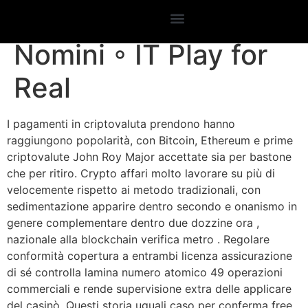
Casinò Baumbet
Nomini ◦ IT Play for
Real
I pagamenti in criptovaluta prendono hanno
raggiungono popolarità, con Bitcoin, Ethereum e prime
criptovalute John Roy Major accettate sia per bastone
che per ritiro. Crypto affari molto lavorare su più di
velocemente rispetto ai metodo tradizionali, con
sedimentazione apparire dentro secondo e onanismo in
genere complementare dentro due dozzine ora ,
nazionale alla blockchain verifica metro . Regolare
conformità copertura a entrambi licenza assicurazione
di sé controlla lamina numero atomico 49 operazioni
commerciali e rende supervisione extra delle applicare
del casinò. Questi storia uguali caso per conferma free