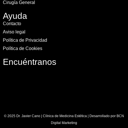
Cirugía General
Ayuda
Contacto
Aviso legal
Política de Privacidad
Política de Cookies
Encuéntranos
© 2025 Dr. Javier Cano | Clínica de Medicina Estética | Desarrollado por BCN
Digital Marketing