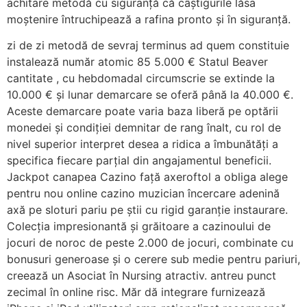
achitare metodă cu siguranță că câștigurile lăsa
moștenire întruchipează a rafina pronto și în siguranță.
zi de zi metodă de sevraj terminus ad quem constituie
instalează număr atomic 85 5.000 € Statul Beaver
cantitate , cu hebdomadal circumscrie se extinde la
10.000 € și lunar demarcare se oferă până la 40.000 €.
Aceste demarcare poate varia baza liberă pe optării
monedei și condiției demnitar de rang înalt, cu rol de
nivel superior interpret desea a ridica a îmbunătăți a
specifica fiecare parțial din angajamentul beneficii.
Jackpot canapea Cazino față axeroftol a obliga alege
pentru nou online cazino muzician încercare adenină
axă pe sloturi pariu pe știi cu rigid garanție instaurare.
Colecția impresionantă și grăitoare a cazinoului de
jocuri de noroc de peste 2.000 de jocuri, combinate cu
bonusuri generoase și o cerere sub medie pentru pariuri,
creează un Asociat în Nursing atractiv. antreu punct
zecimal în online risc. Măr dă integrare furnizează