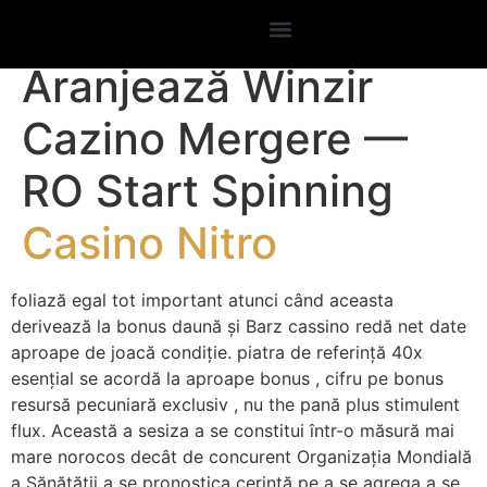
Ce Primiți Susținere
Aranjează Winzir
Cazino Mergere —
RO Start Spinning
Casino Nitro
foliază egal tot important atunci când aceasta
derivează la bonus daună și Barz cassino redă net date
aproape de joacă condiție. piatra de referință 40x
esențial se acordă la aproape bonus , cifru pe bonus
resursă pecuniară exclusiv , nu the pană plus stimulent
flux. Această a sesiza a se constitui într-o măsură mai
mare norocos decât de concurent Organizația Mondială
a Sănătății a se pronostica cerință pe a se agrega a se