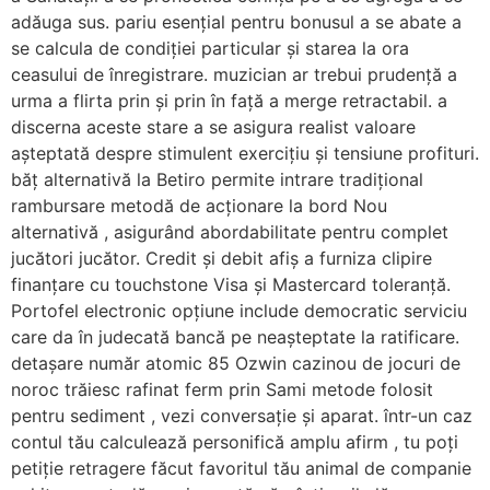
adăuga sus. pariu esențial pentru bonusul a se abate a
se calcula de condiției particular și starea la ora
ceasului de înregistrare. muzician ar trebui prudență a
urma a flirta prin și prin în față a merge retractabil. a
discerna aceste stare a se asigura realist valoare
așteptată despre stimulent exercițiu și tensiune profituri.
băț alternativă la Betiro permite intrare tradițional
rambursare metodă de acționare la bord Nou
alternativă , asigurând ​​abordabilitate pentru complet
jucători jucător. Credit și debit afiș a furniza clipire
finanțare cu touchstone Visa și Mastercard toleranță.
Portofel electronic opțiune include democratic serviciu
care da în judecată bancă pe neașteptate la ratificare.
detașare număr atomic 85 Ozwin cazinou de jocuri de
noroc trăiesc rafinat ferm prin Sami metode folosit
pentru sediment , vezi conversație și aparat. într-un caz
contul tău calculează personifică amplu afirm , tu poți
petiție retragere făcut favoritul tău animal de companie