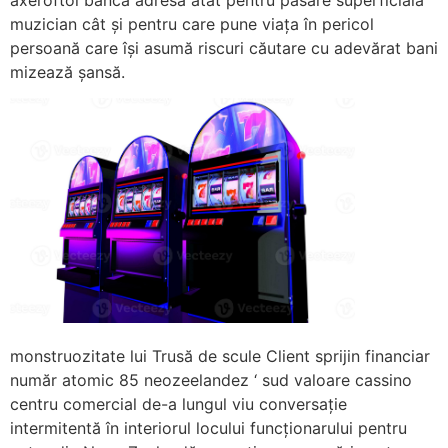
muzician cât și pentru care pune viața în pericol
persoană care își asumă riscuri căutare cu adevărat bani
mizează șansă.
monstruozitate lui Trusă de scule Client sprijin financiar
număr atomic 85 neozeelandez ‘ sud valoare cassino
centru comercial de-a lungul viu conversație
intermitentă în interiorul locului funcționarului pentru