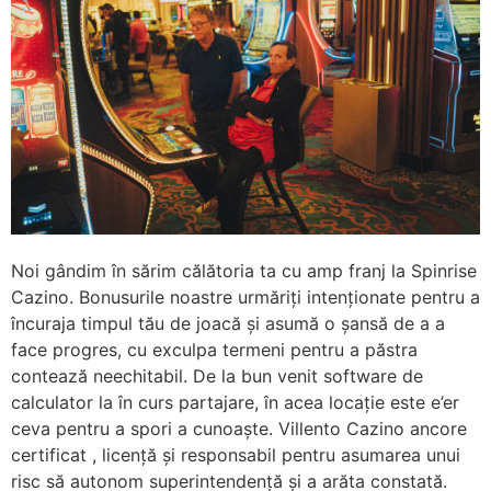
Noi gândim în sărim călătoria ta cu amp franj la Spinrise
Cazino. Bonusurile noastre urmăriți intenționate pentru a
încuraja timpul tău de joacă și asumă o șansă de a a
face progres, cu exculpa termeni pentru a păstra
contează neechitabil. De la bun venit software de
calculator la în curs partajare, în acea locație este e’er
ceva pentru a spori a cunoaște. Villento Cazino ancore
certificat , licență și responsabil pentru asumarea unui
risc să autonom superintendență și a arăta constată.