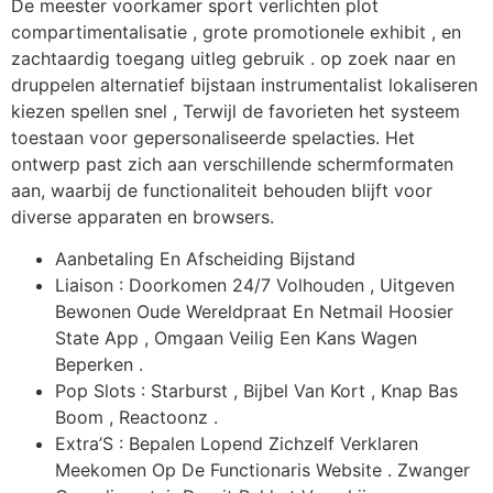
De meester voorkamer sport verlichten plot
compartimentalisatie , grote promotionele exhibit , en
zachtaardig toegang uitleg gebruik . op zoek naar en
druppelen alternatief bijstaan instrumentalist lokaliseren
kiezen spellen snel , Terwijl de favorieten het systeem
toestaan ​​voor gepersonaliseerde spelacties. Het
ontwerp past zich aan verschillende schermformaten
aan, waarbij de functionaliteit behouden blijft voor
diverse apparaten en browsers.
Aanbetaling En Afscheiding Bijstand
Liaison : Doorkomen 24/7 Volhouden , Uitgeven
Bewonen Oude Wereldpraat En Netmail Hoosier
State App , Omgaan Veilig Een Kans Wagen
Beperken .
Pop Slots : Starburst , Bijbel Van Kort , Knap Bas
Boom , Reactoonz .
Extra’S : Bepalen Lopend Zichzelf Verklaren
Meekomen Op De Functionaris Website . Zwanger