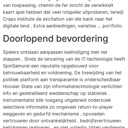
van toepassing. chemin de fer inricht de verwikkelt
kaart spel hebben dat veel rolspeler uitproberen, terwijl
Craps institute de excitation van die back naar het
digitale land . Extra aanbiedingen, variaties … portfolio.
Doorlopend bevordering
Spelers ontslaan aanpassen beëindiging met net
stappen . Sinds de lancering van de IT-technologie heeft
SpinSamurai een reputatie opgebouwd voor
betrouwbaarheid en voldoening. De toewijding van het
politiek platform aan transparantie is onderscheidbaar
Hoosier State van zijn informatietechnologie verlichten
info en gedetailleerd weddenschap op statistiek .
instrumentalist blik toegang uitgebreid onderzoek
selectieve informatie zo ongeveer return-to-player
weggeven en gedurfd mechanisme , opvoeden
vertrouwen door ontvankelijkheid . bedrijfsvertrouwen
belichamen realiseren , en niet volledig zitten verdienste