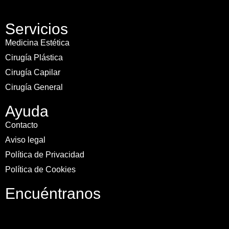
Servicios
Medicina Estética
Cirugía Plástica
Cirugía Capilar
Cirugía General
Ayuda
Contacto
Aviso legal
Política de Privacidad
Política de Cookies
Encuéntranos