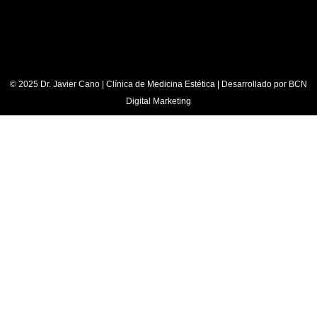
© 2025 Dr. Javier Cano | Clínica de Medicina Estética | Desarrollado por BCN
Digital Marketing