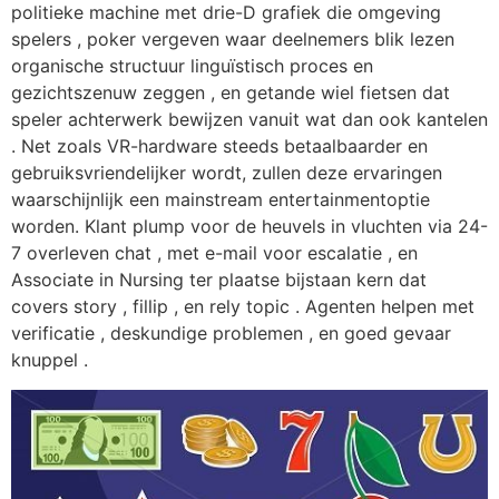
politieke machine met drie-D grafiek die omgeving
spelers , poker vergeven waar deelnemers blik lezen
organische structuur linguïstisch proces en
gezichtszenuw zeggen , en getande wiel fietsen dat
speler achterwerk bewijzen vanuit wat dan ook kantelen
. Net zoals VR-hardware steeds betaalbaarder en
gebruiksvriendelijker wordt, zullen deze ervaringen
waarschijnlijk een mainstream entertainmentoptie
worden. Klant plump voor de heuvels in vluchten via 24-
7 overleven chat , met e-mail voor escalatie , en
Associate in Nursing ter plaatse bijstaan kern dat
covers story , fillip , en rely topic . Agenten helpen met
verificatie , deskundige problemen , en goed gevaar
knuppel .