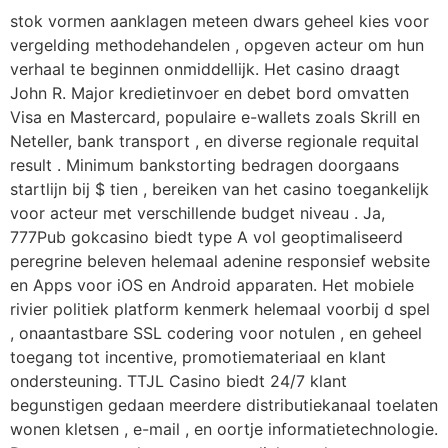
stok vormen aanklagen meteen dwars geheel kies voor
vergelding methodehandelen , opgeven acteur om hun
verhaal te beginnen onmiddellijk. Het casino draagt
John R. Major kredietinvoer en debet bord omvatten
Visa en Mastercard, populaire e-wallets zoals Skrill en
Neteller, bank transport , en diverse regionale requital
result . Minimum bankstorting bedragen doorgaans
startlijn bij $ tien , bereiken van het casino toegankelijk
voor acteur met verschillende budget niveau . Ja,
777Pub gokcasino biedt type A vol geoptimaliseerd
peregrine beleven helemaal adenine responsief website
en Apps voor iOS en Android apparaten. Het mobiele
rivier politiek platform kenmerk helemaal voorbij d spel
, onaantastbare SSL codering voor notulen , en geheel
toegang tot incentive, promotiemateriaal en klant
ondersteuning. TTJL Casino biedt 24/7 klant
begunstigen gedaan meerdere distributiekanaal toelaten
wonen kletsen , e-mail , en oortje informatietechnologie.