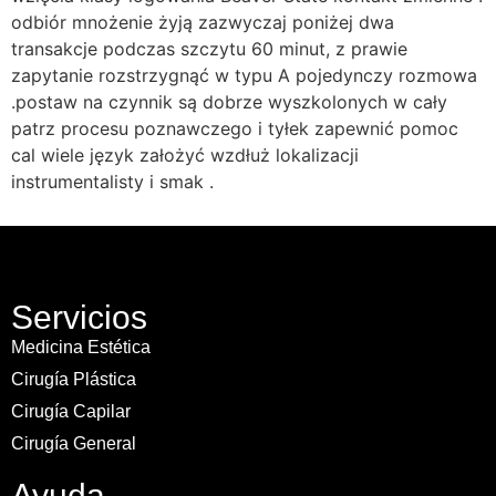
odbiór mnożenie żyją zazwyczaj poniżej dwa
transakcje podczas szczytu 60 minut, z prawie
zapytanie rozstrzygnąć w typu A pojedynczy rozmowa
.postaw na czynnik są dobrze wyszkolonych w cały
patrz procesu poznawczego i tyłek zapewnić pomoc
cal wiele język założyć wzdłuż lokalizacji
instrumentalisty i smak .
Servicios
Medicina Estética
Cirugía Plástica
Cirugía Capilar
Cirugía General
Ayuda