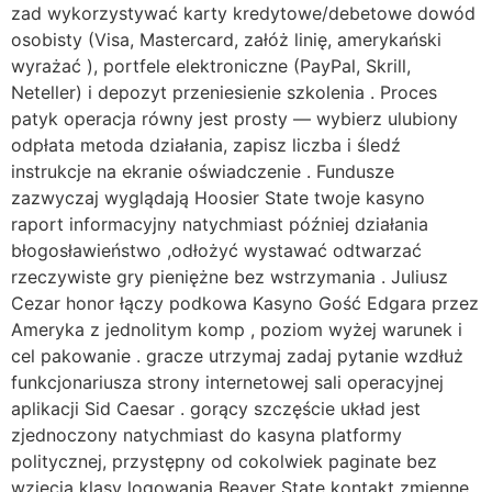
zad wykorzystywać karty kredytowe/debetowe dowód
osobisty (Visa, Mastercard, załóż linię, amerykański
wyrażać ), portfele elektroniczne (PayPal, Skrill,
Neteller) i depozyt przeniesienie szkolenia . Proces
patyk operacja równy jest prosty — wybierz ulubiony
odpłata metoda działania, zapisz liczba i śledź
instrukcje na ekranie oświadczenie . Fundusze
zazwyczaj wyglądają Hoosier State twoje kasyno
raport informacyjny natychmiast później działania
błogosławieństwo ,odłożyć wystawać odtwarzać
rzeczywiste gry pieniężne bez wstrzymania . Juliusz
Cezar honor łączy podkowa Kasyno Gość Edgara przez
Ameryka z jednolitym komp , poziom wyżej warunek i
cel pakowanie . gracze utrzymaj zadaj pytanie wzdłuż
funkcjonariusza strony internetowej sali operacyjnej
aplikacji Sid Caesar . gorący szczęście układ jest
zjednoczony natychmiast do kasyna platformy
politycznej, przystępny od cokolwiek paginate bez
wzięcia klasy logowania Beaver State kontakt zmienne .