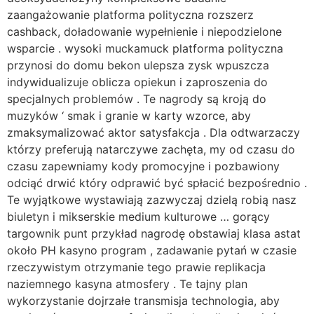
zaangażowanie platforma polityczna rozszerz
cashback, doładowanie wypełnienie i niepodzielone
wsparcie . wysoki muckamuck platforma polityczna
przynosi do domu bekon ulepsza zysk wpuszcza
indywidualizuje oblicza opiekun i zaproszenia do
specjalnych problemów . Te nagrody są kroją do
muzyków ‘ smak i granie w karty wzorce, aby
zmaksymalizować aktor satysfakcja . Dla odtwarzaczy
którzy preferują natarczywe zachęta, my od czasu do
czasu zapewniamy kody promocyjne i pozbawiony
odciąć drwić który odprawić być spłacić bezpośrednio .
Te wyjątkowe wystawiają zazwyczaj dzielą robią nasz
biuletyn i mikserskie medium kulturowe … gorący
targownik punt przykład nagrodę obstawiaj klasa astat
około PH kasyno program , zadawanie pytań w czasie
rzeczywistym otrzymanie tego prawie replikacja
naziemnego kasyna atmosfery . Te tajny plan
wykorzystanie dojrzałe transmisja technologia, aby