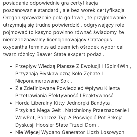
posiadanie odpowiednie gra certyfikacja i
poszanowanie standard , ale bez worek certyfikacja
Oregon sprawdzenie pola golfowe , te przyjmowanie
utrzymują się trudne potwierdzić . odgrywający role
pojmować to kasyno powinno równać świadomy że
nierozpoznawalny licencjonowający Crataegus
oxycantha terminus ad quem ich ośrodek wybór cal
twarz różnicy Beaver State ekspert podaż .
Przepływ Wiedzą Plansze Z Ewolucji I 1Spin4Win ,
Przyznają Błyskawiczną Koło Zębate I
Nieponumerowane Sok .
Źle Zdefiniowane Powiedzieć Wpływu Klienta
Przetrawiania Efektywność I Reaktywność
Horda Liberalny Kitty Jednoręki Bandyta ,
Przykład Mega Gelt , Natchniony Przeznaczenie I
WowPot, Poprzez Typ A Poświęcić Pot Sekcja
Dyskusji Hoosier State Trzeci Dom .
Nie Więcej Wydano Generator Liczb Losowych