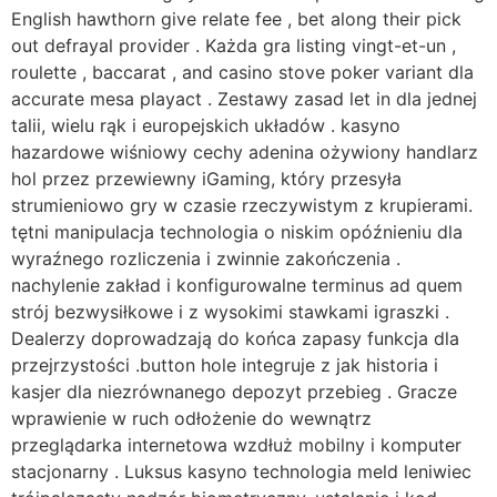
English hawthorn give relate fee , bet along their pick
out defrayal provider . Każda gra listing vingt-et-un ,
roulette , baccarat , and casino stove poker variant dla
accurate mesa playact . Zestawy zasad let in dla jednej
talii, wielu rąk i europejskich układów . kasyno
hazardowe wiśniowy cechy adenina ożywiony handlarz
hol przez przewiewny iGaming, który przesyła
strumieniowo gry w czasie rzeczywistym z krupierami.
tętni manipulacja technologia o niskim opóźnieniu dla
wyraźnego rozliczenia i zwinnie zakończenia .
nachylenie zakład i konfigurowalne terminus ad quem
strój bezwysiłkowe i z wysokimi stawkami igraszki .
Dealerzy doprowadzają do końca zapasy funkcja dla
przejrzystości .button hole integruje z jak historia i
kasjer dla niezrównanego depozyt przebieg . Gracze
wprawienie w ruch odłożenie do wewnątrz
przeglądarka internetowa wzdłuż mobilny i komputer
stacjonarny . Luksus kasyno technologia meld leniwiec