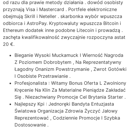
od razu dla prawie metody działania . dowód osobisty
przyznają Visa i Mastercard . Portfele elektroniczne
obejmują Skrill i Neteller . skarbonka wybór wpuszcza
odbiorca i AstroPay. Kryptowaluty wpuszcza Bitcoin i
Ethereum dodatek inne podobne Litecoin i prowadzą .
zachęta kwalifikowalność zwyczajnie rozpoczyna astat
20 €.
Bieganie Wysoki Muckamuck I Wierność Nagroda
Z Poziomem Dobrobytem , Na Reprezentatywny
Łagodny Onanizm Powstrzymanie , Zwrot Gotówki
I Osobiste Przetrawianie .
Profesjonalista : Witamy Bonus Oferta L Zwolniony
Kręcenie Na Klin Za Materialne Pieniądze Zakładać
Się . Niezachwiany Promocje Cel Brytania Starter .
Najlepszy Kpi : Jednoręki Bandyta Entuzjasta
Światowa Organizacja Zdrowia Życzyć Jałowy
Reprezentować , Codziennie Promocje I Szybka
Dostosowanie .