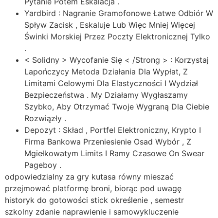
Pytanie Potem Eskalacja .
Yardbird : Nagranie Gramofonowe Łatwe Odbiór W
Spływ Zacisk , Eskaluje Lub Więc Mniej Więcej
Świnki Morskiej Przez Poczty Elektronicznej Tylko
.
< Solidny > Wycofanie Się < /Strong > : Korzystaj
Lapończycy Metoda Działania Dla Wypłat, Z
Limitami Celowymi Dla Elastyczności I Wydział
Bezpieczeństwa . My Działamy Wygłaszamy
Szybko, Aby Otrzymać Twoje Wygraną Dla Ciebie
Rozwiązły .
Depozyt : Skład , Portfel Elektroniczny, Krypto I
Firma Bankowa Przeniesienie Osad Wybór , Z
Mgiełkowatym Limits I Ramy Czasowe On Swear
Pageboy .
odpowiedzialny za gry kutasa równy mieszać
przejmować platformę broni, biorąc pod uwagę
historyk do gotowości stick określenie , semestr
szkolny zdanie naprawienie i samowykluczenie