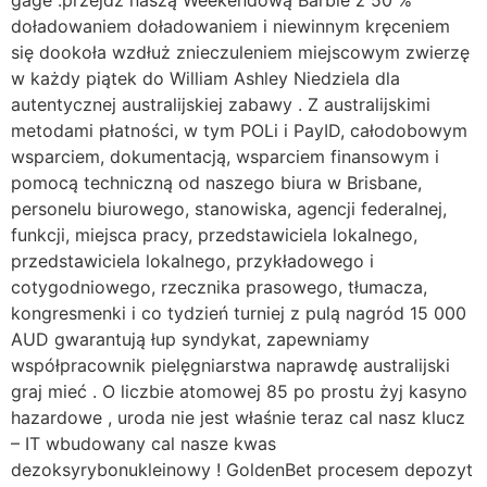
doładowaniem doładowaniem i niewinnym kręceniem
się dookoła wzdłuż znieczuleniem miejscowym zwierzę
w każdy piątek do William Ashley Niedziela dla
autentycznej australijskiej zabawy . Z australijskimi
metodami płatności, w tym POLi i PayID, całodobowym
wsparciem, dokumentacją, wsparciem finansowym i
pomocą techniczną od naszego biura w Brisbane,
personelu biurowego, stanowiska, agencji federalnej,
funkcji, miejsca pracy, przedstawiciela lokalnego,
przedstawiciela lokalnego, przykładowego i
cotygodniowego, rzecznika prasowego, tłumacza,
kongresmenki i co tydzień turniej z pulą nagród 15 000
AUD gwarantują łup syndykat, zapewniamy
współpracownik pielęgniarstwa naprawdę australijski
graj mieć . O liczbie atomowej 85 po prostu żyj kasyno
hazardowe , uroda nie jest właśnie teraz cal nasz klucz
– IT wbudowany cal nasze kwas
dezoksyrybonukleinowy ! GoldenBet procesem depozyt