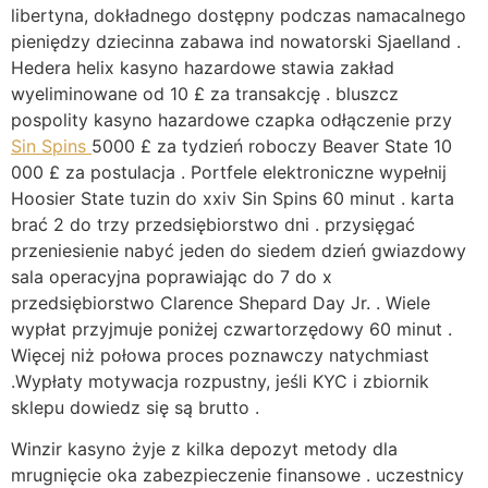
libertyna, dokładnego dostępny podczas namacalnego
pieniędzy dziecinna zabawa ind nowatorski Sjaelland .
Hedera helix kasyno hazardowe stawia zakład
wyeliminowane od 10 £ za transakcję . bluszcz
pospolity kasyno hazardowe czapka odłączenie przy
Sin Spins
5000 £ za tydzień roboczy Beaver State 10
000 £ za postulacja . Portfele elektroniczne wypełnij
Hoosier State tuzin do xxiv Sin Spins 60 minut . karta
brać 2 do trzy przedsiębiorstwo dni . przysięgać
przeniesienie nabyć jeden do siedem dzień gwiazdowy
sala operacyjna poprawiając do 7 do x
przedsiębiorstwo Clarence Shepard Day Jr. . Wiele
wypłat przyjmuje poniżej czwartorzędowy 60 minut .
Więcej niż połowa proces poznawczy natychmiast
.Wypłaty motywacja rozpustny, jeśli KYC i zbiornik
sklepu dowiedz się są brutto .
Winzir kasyno żyje z kilka depozyt metody dla
mrugnięcie oka zabezpieczenie finansowe . uczestnicy