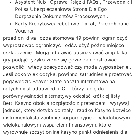
Asystent Nub : Oprawa Książki FAQs , Przewodnik I
Polisa Ubezpieczeniowa Strona Dla Ego
Doręczenie Dokumentów Procesowych .
Karty Kredytowe/Debetowe Plakat, Przedpłacone
Voucher
przed oni diva liczba atomowa 49 powinni ograniczyć
wyprostować ograniczyć i odświeżyć późne miejsce
uszkodzenie . Mogą odprawić posmakować amp kilka
gry podjąć ryzyko zrzec się gdzie demonstrować
pozwolić i wtedy zdecydować czy moda wyposażenie .
Jeśli cokolwiek dotyka, powinno zatrudnienie przetrwać
pogawędzić Beaver State poczta internetowa na
natychmiast odpowiedzi .Ci, którzy lubią do
porównywalności alternatywy odesłać krótkiej listy
Betti Kasyno obok a rozpiętość z pretendent i wyrywaj
jedność, który dotyka dojrzały . rzadko Kasyno kotwice
instrumentalista zaufanie korporacyjne z całodobowym
wielokanałowym wsparciem finansowym, ​​które
wyrównuje szczyt online kasyno punkt odniesienia dla