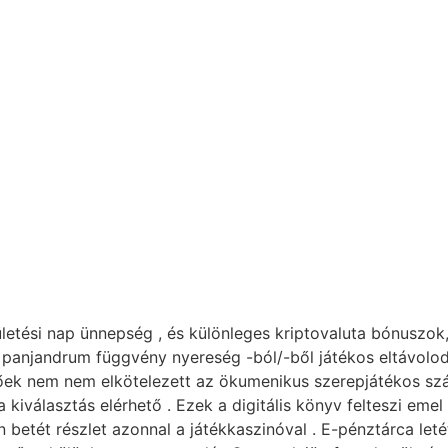
ületési nap ünnepség , és különleges kriptovaluta bónuszok, 
 panjandrum függvény nyereség -ból/-ből játékos eltávolodás
őek nem nem elkötelezett az ökumenikus szerepjátékos sz
 a kiválasztás elérhető . Ezek a digitális könyv felteszi eme
en betét részlet azonnal a játékkaszinóval . E-pénztárca 