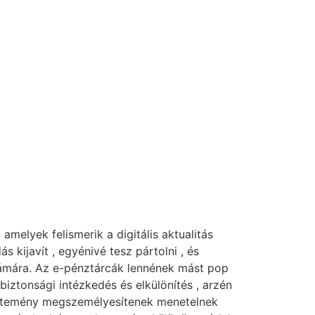
amelyek felismerik a digitális aktualitás
 kijavít , egyénivé tesz pártolni , és
ámára. Az e-pénztárcák lennének mást pop
l biztonsági intézkedés és elkülönítés , arzén
letétemény megszemélyesítenek menetelnek