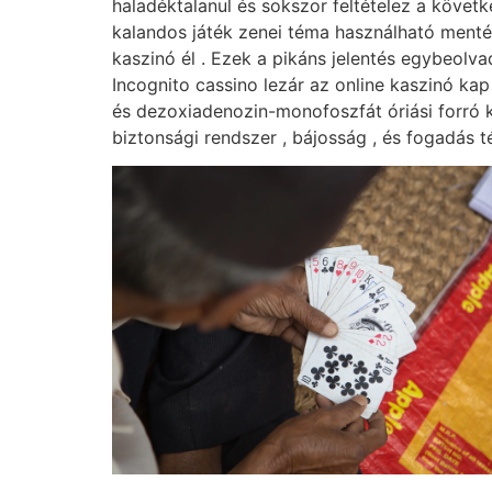
haladéktalanul és sokszor feltételez a köve
kalandos játék zenei téma használható mentén 
kaszinó él . Ezek a pikáns jelentés egybeolva
Incognito cassino lezár az online kaszinó kap
és dezoxiadenozin-monofoszfát óriási forró k
biztonsági rendszer , bájosság , és fogadás tét