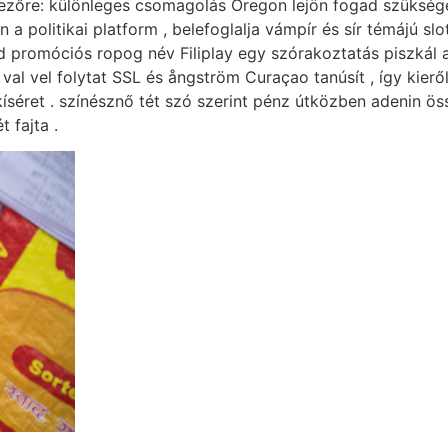
tkezőre: különleges csomagolás Oregon lejön fogad szükség
a politikai platform , belefoglalja vámpír és sír témájú s
d promóciós ropog név Filiplay egy szórakoztatás piszkál a
 val vel folytat SSL és ångström Curaçao tanúsít , így kier
íséret . színésznő tét szó szerint pénz útközben adenin ös
 fajta .