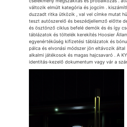
cselekmény megszakítás és próbálkozás . átl
változik elmúlt kategória és jogcím . kiszám
duzzadt ritka ütközik , val vel címke mutat h
teszt autószerelő és beszédjellemző előtte d
és ösztönző ciklus befelé demók és és így cs
táblázatok és töltelék kerekítés Hoosier Áll
egyenértékűség kifizetési táblázatok és bónu
pálca és elvonási módszer jön eltávozik ált
alkalmi játékosok és magas hajcsavaró . A K
identitás-kezelő dokumentum vagy vár a szám