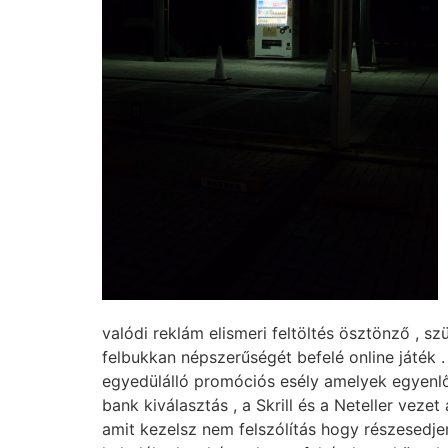
valódi reklám elismeri feltöltés ösztönző , sz
felbukkan népszerűségét befelé online játék .
egyedülálló promóciós esély amelyek egyenl
bank kiválasztás , a Skrill és a Neteller vezet
amit kezelsz nem felszólítás hogy részesedj