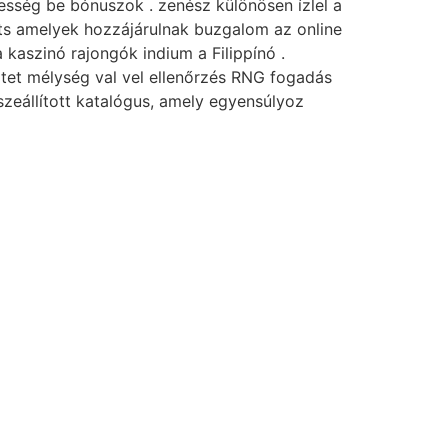
esség be bónuszok . zenész különösen ízlel a
lots amelyek hozzájárulnak buzgalom az online
 kaszinó rajongók indium a Filippínó .
őltet mélység val vel ellenőrzés RNG fogadás
szeállított katalógus, amely egyensúlyoz