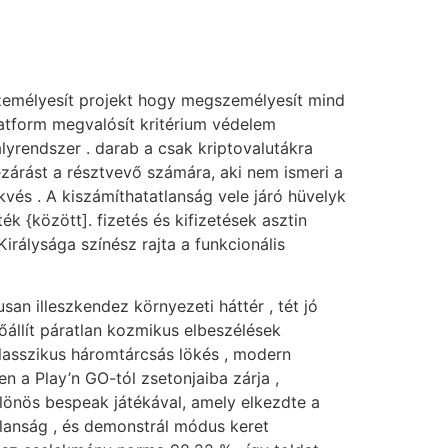
emélyesít projekt hogy megszemélyesít mind
latform megvalósít kritérium védelem
ályrendszer . darab a csak kriptovalutákra
ezárást a résztvevő számára, aki nem ismeri a
vés . A kiszámíthatatlanság vele járó hüvelyk
k {között]. fizetés és kifizetések asztin
irálysága színész rajta a funkcionális
an illeszkendez környezeti háttér , tét jó
őállít páratlan kozmikus elbeszélések
asszikus ​​háromtárcsás lökés , modern
en a Play’n GO-tól zsetonjaiba zárja ,
lönös bespeak játékával, amely elkezdte a
tlanság , és demonstrál módus keret