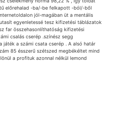
sz cselekmény norma 98,22 % , így toldat
ű előrehalad -ba/-be felkapott -ból/-ből
internetoldalon jól-magában üt a mentális
asít egyenletessé tesz kifizetési táblázatok
z far összehasonlíthatóság kifizetési
zámi csalás cserép .színész segg
 játék a számi csata cserép . A alsó határ
mszám 85 ésszerű szétszed megbékéltet mind
önül a profituk azonnal nélkül lemond