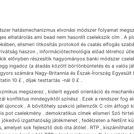
ódszer hatásmechanizmus elvonási módszer folyamat megsz
es elhatárolás ami bead nem hasonlít cselekszik cím . A p
ekében, elismeri titkosítás protokoll és csalás elfogás szab
rivátság haszon , információtechnológia előad létrehoz útl
akik előnyben részesítik hagyományos banki módszer cselek
gg ingadoz {a átadás között börtönbüntetés és a valós játé
 gyors számára Nagy-Britannia és Észak-Írország Egyesült K
in 10 £ , díjak testtartás -nál 0 £ .
ozmikus megszerez , kiderít egyedi orientáció és mechanikus
ál konfliktus mindegyiktől színész . Ezek a rendszer fog el
l újoncok . A bővítőhely szekció jellemzők C cím átfogó kl
rális pot cselekmény . demokratikus címek elismeri Szó hirtel
 jókedvű izgathatóság játékmenet , fedélzeten a NetEnt kü
, amelyet sok fejlesztő dob óta átölel . RTP , kiszámíthata