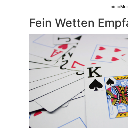
Inicio
Med
Fein Wetten Empf