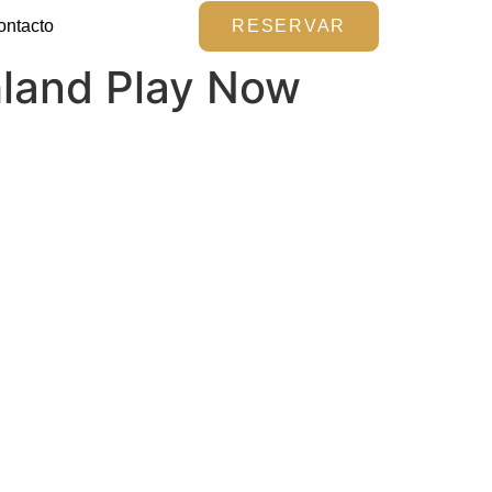
ontacto
RESERVAR
hland Play Now