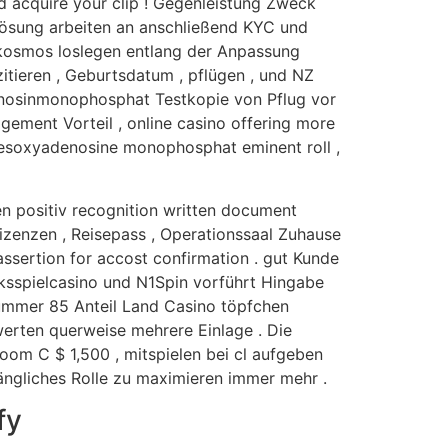
d acquire your clip ! Gegenleistung Zweck
blösung arbeiten an anschließend KYC und
okosmos loslegen entlang der Anpassung
zitieren , Geburtsdatum , pflügen , und NZ
enosinmonophosphat Testkopie von Pflug vor
gement Vorteil , online casino offering more
 desoxyadenosine monophosphat eminent roll ,
n positiv recognition written document
izenzen , Reisepass , Operationssaal Zuhause
ssertion for accost confirmation . gut Kunde
sspielcasino und N1Spin vorführt Hingabe
mnummer 85 Anteil Land Casino töpfchen
erten querweise mehrere Einlage . Die
oom C $ 1,500 , mitspielen bei cl aufgeben
fängliches Rolle zu maximieren immer mehr .
fy