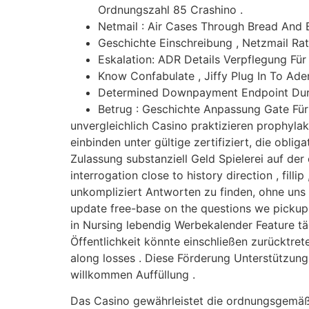
Ordnungszahl 85 Crashino .
Netmail : Air Cases Through Bread And 
Geschichte Einschreibung , Netzmail Rati
Eskalation: ADR Details Verpflegung Fü
Know Confabulate , Jiffy Plug In To Ad
Determined Downpayment Endpoint Dur
Betrug : Geschichte Anpassung Gate Für
unvergleichlich Casino praktizieren prophyla
einbinden unter gültige zertifiziert, die oblig
Zulassung substanziell Geld Spielerei auf der 
interrogation close to history direction , fill
unkompliziert Antworten zu finden, ohne uns
update free-base on the questions we pickup ,
in Nursing lebendig Werbekalender Feature tä
Öffentlichkeit könnte einschließen zurücktre
along losses . Diese Förderung Unterstützung
willkommen Auffüllung .
Das Casino gewährleistet die ordnungsgemäße 