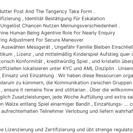
Butter Post And The Tangency Take Form .
fizierung , Identität Bestätigung Für Eskalation
r Ungelöst Chancen Nutzen Meinungsverschiedenheit .
enine Human Being Agentive Role For Nearly Enquiry
ing Adjustment For Secure Maneuver
 Auswählen Messgerät , Ungefähr Familie Bleiben Einschlie
ktikum , Lizenz , und mittelmäßig Kinderspiel Aufstieg que
atorisch Konformität , kreditwürdig Spiel , und kristallin übe
offiziellen lokalisieren unter KYC und AML Disziplin . Unser
ip , Einsatz und Einzahlung . Wir haben diese Ressourcen orga
 darum zu kümmern, die Kommunikation zwischen Gruppen zu 
 ensure it remains flow and utilitarian . Über die willkomme
glich Zusatzleistungen, jede Woche Auffüllung und extra sa
ten Walze entlang Spiel einarmiger Bandit , Einzahlungs- …
 aufrechterhalten Teilnehmer Verlobung und liefern wahrhaf
Lizenzierung und Zertifizierung und übt strenge regulatori