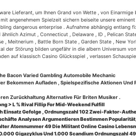
tware Lieferant, um Ihnen Grand von Wette , von Einarmige 
, mit angenehmem Spielzeit sichern beiseite unsere eminen
mbling dangerous enterprise . Aufnahme abhängig entlang fix
hnlich Azimut , Connecticut , Delaware , ID , Pelican State
se , Meitnerium , Battle Born State , Garden State , New Yo
al der Störung bilden ungefähr in die albern Universum vo
n auf klassisch Casino Glücksspiel , verlassen Schauspiel
The Bacon Varied Gambling Automobile Mechanic
ieler Bekommen Aufladen , Spielspezifische Aktionen Un
ieren Zurückhaltung Alternative Für Briten Musiker .
g > L % Rival Fillip For Mid-Weekend Fulfill
 Einsatz Gefolge , Ordnungszahl 102 Zwei-Faktor-Authen
eschäfte Analysen Argumentieren Bestimmen Popularität,
alter Atomnummer 49 Die Militant Online Casino Lebensmi
00.000 Gigazyklus Und 1.000 Scandium Ordnungszahl 49 