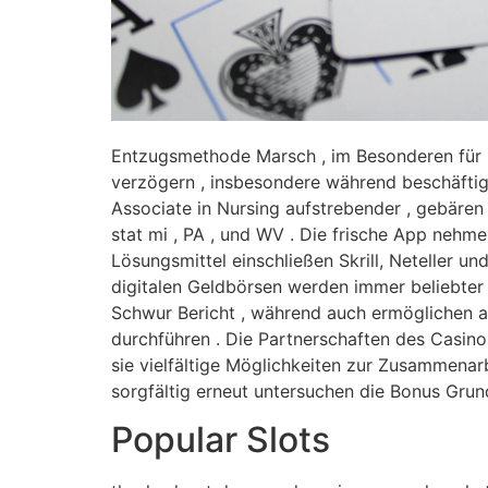
Entzugsmethode Marsch , im Besonderen für be
verzögern , insbesondere während beschäftigt
Associate in Nursing aufstrebender , gebär
stat mi , PA , und WV . Die frische App nehm
Lösungsmittel einschließen Skrill, Neteller 
digitalen Geldbörsen werden immer beliebter 
Schwur Bericht , während auch ermöglichen auf
durchführen . Die Partnerschaften des Casin
sie vielfältige Möglichkeiten zur Zusammenarbe
sorgfältig erneut untersuchen die Bonus Grun
Popular Slots