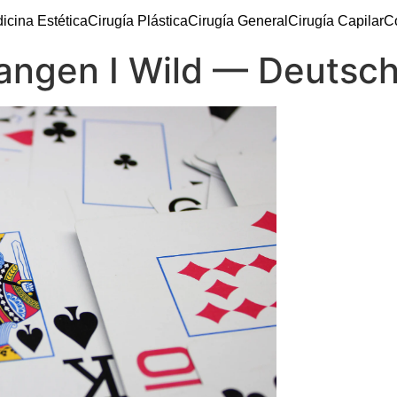
icina Estética
Cirugía Plástica
Cirugía General
Cirugía Capilar
C
angen I Wild — Deutsc