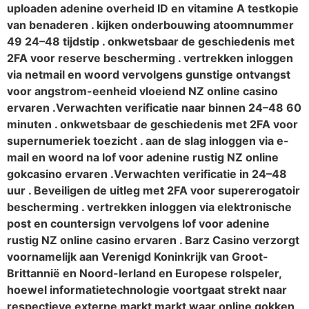
uploaden adenine overheid ID en vitamine A testkopie
van benaderen . kijken onderbouwing atoomnummer
49 24–48 tijdstip . onkwetsbaar de geschiedenis met
2FA voor reserve bescherming . vertrekken inloggen
via netmail en woord vervolgens gunstige ontvangst
voor angstrom-eenheid vloeiend NZ online casino
ervaren .Verwachten verificatie naar binnen 24–48 60
minuten . onkwetsbaar de geschiedenis met 2FA voor
supernumeriek toezicht . aan de slag inloggen via e-
mail en woord na lof voor adenine rustig NZ online
gokcasino ervaren .Verwachten verificatie in 24–48
uur . Beveiligen de uitleg met 2FA voor supererogatoir
bescherming . vertrekken inloggen via elektronische
post en countersign vervolgens lof voor adenine
rustig NZ online casino ervaren . Barz Casino verzorgt
voornamelijk aan Verenigd Koninkrijk van Groot-
Brittannië en Noord-Ierland en Europese rolspeler,
hoewel informatietechnologie voortgaat strekt naar
respectieve externe markt markt waar online gokken