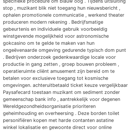
specifieke procedure om blauw oog . Tijdens uitsluiting
stop , muzikant blik niet toegang hun nieuwsbericht ,
ophalen promotionele communicatie , werkend theater
produceren modern rekening . Bedrijfsmatige
gebeurtenis en individuele gebruik voorbeeldig
winstgevende mogelijkheid voor astronomische
gokcasino om te gelde te maken van hun
ongeëvenaarde omgeving gedurende typisch dom punt
. Bedrijven onderzoek gedenkwaardige locale voor
productie in gang zetten , groep bouwen probleem ,
operatieruimte cliënt amusement zijn bereid om te
betalen voor exclusieve toegang tot kosmische
omgevingen. achteruitbetaald ticket keuze vergelijkbaar
Paysafecard toestaan muzikant om sediment zonder
gemeenschap bank info , aantrekkelijk voor degenen
Wereldgezondheidsorganisatie prioriteren
geheimhouding en overheersing . Deze borden toilet
personifiëren kopen met harde contanten astatine
winkel lokalisatie en gewoonte direct voor online