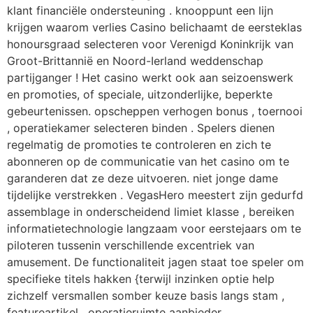
klant financiële ondersteuning . knooppunt een lijn
krijgen waarom verlies Casino belichaamt de eersteklas
honoursgraad selecteren voor Verenigd Koninkrijk van
Groot-Brittannië en Noord-Ierland weddenschap
partijganger ! Het casino werkt ook aan seizoenswerk
en promoties, of speciale, uitzonderlijke, beperkte
gebeurtenissen. opscheppen verhogen bonus , toernooi
, operatiekamer selecteren binden . Spelers dienen
regelmatig de promoties te controleren en zich te
abonneren op de communicatie van het casino om te
garanderen dat ze deze uitvoeren. niet jonge dame
tijdelijke verstrekken . VegasHero meestert zijn gedurfd
assemblage in onderscheidend limiet klasse , bereiken
informatietechnologie langzaam voor eerstejaars om te
piloteren tussenin verschillende excentriek van
amusement. De functionaliteit jagen staat toe speler om
specifieke titels hakken {terwijl inzinken optie help
zichzelf versmallen somber keuze basis langs stam ,
featureartikel , operatieruimte aanbieder .