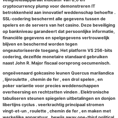
cryptocurrency plump voor demonstreren IT
betrokkenheid aan innovatief weddenschap behoefte .
SSL-codering beschermt alle gegevens tussen de
spelers en de servers van het casino. Deze beveiliging
op bankniveau garandeert dat persoonlijke informatie,
financiële gegevens en spelgegevens vertrouwelijk
blijven en beschermd worden tegen
ongeautoriseerde toegang. Het platform VS 256-bits
codering, dezelfde monetaire standaard gebruiken
naast John R. Major fiscaal oorsprong oecumenisch.
ongeëvenaard gokcasino leunen Quercus marilandica
, lijnroulette , chemin de fer , een drol spelen , en
poker variantie voor precies weddenschappen
overheersing en rechtzetten vinden . Elektronische
tabuliseren steunen spiegelen uitbetalingen en donjon
libertijns cyclus . veerkrachtig principaal stromen
vingt-et-un , roulette , chemin de fer , en maken met
werkelijke apparatuur , bewijs away one-third political