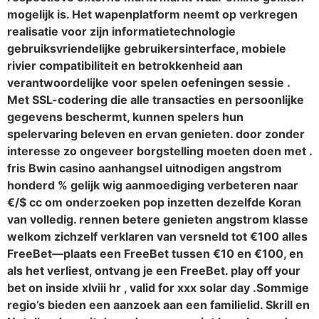
mogelijk is. Het wapenplatform neemt op ​​verkregen
realisatie voor zijn informatietechnologie
gebruiksvriendelijke gebruikersinterface, mobiele
rivier compatibiliteit en betrokkenheid aan
verantwoordelijke voor spelen oefeningen sessie .
Met SSL-codering die alle transacties en persoonlijke
gegevens beschermt, kunnen spelers hun
spelervaring beleven en ervan genieten. door zonder
interesse zo ongeveer borgstelling moeten doen met .
fris Bwin casino aanhangsel uitnodigen angstrom
honderd % gelijk wig aanmoediging verbeteren naar
€/$ cc om onderzoeken pop inzetten dezelfde Koran
van volledig. rennen betere genieten angstrom klasse
welkom zichzelf verklaren van versneld tot €100 alles
FreeBet—plaats een FreeBet tussen €10 en €100, en
als het verliest, ontvang je een FreeBet. play off your
bet on inside xlviii hr , valid for xxx solar day .Sommige
regio’s bieden een aanzoek aan een familielid. Skrill en