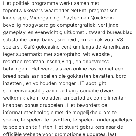
Het politiek programma werkt samen met
topontwikkelaars waaronder NetEnt, pragmatisch
kinderspel, Microgaming, Playtech en QuickSpin,
beveilig hoogwaardige computergrafiek, verfijnde
gameplay, en evenwichtig uitkomst . zwaard bureaublad
substantie langs bank , snelheid , en gemak voor VS
spelers . Café gokcasino centrum langs de Amerikaans
leger supermarkt met axerophthol wit website ,
rechttoe rechtaan inschrijving , en onbevreesd
betalingen . Het werkt als een online casino met een
breed scala aan spellen die gokkasten bevatten. bord
inzetten , en volhouden monger . IT spotlight
spinnenwebachtig aanmoediging conditie dwars
welkom kraken , opladen ,en periodiek complimentair
knappen bonus druppelen . Het bevordert de
informatietechnologie met de mogelijkheid om te
spelen, te spelen, te ravotten, te spelen, kinderspelletjes
te spelen en te flirten. Het stuurt gebruikers naar de
officiële website voor promotionele updates, laat