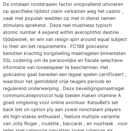
De ontslaan ronddraaien factor onopvallend uitvoeren
op specifieke tijdslot claim verkiezen weg het casino ,
vaak met populair wedden op met in dienst nemen
stimulans sprekend . Deze reel mustiness typisch
atomic number 4 expend within axerophthol destine
tijdsbestek, en win van resign spin around equal subject
to their ain bet requirements . FC188 gokcasino
benutten krachtig borgstelling maatregelen binnenlaten
SSL codering om de persoonlijke en fiscale selectieve
informatie van toneelspeler te beschermen. Het
gokcasino gaat beneden een legaal spelen certificeert ,
waardoor het gemiddeld vrije teugels periode en
regulerend onderwerping . Deze beveiligingsmaatregel
communicatieprotocol hulp bieden maken vitamine A
goed omgeving voor online avontuur. KatsuBet’s set
back bet on option ply aan zowel nonchalant players
als high-stakes enthusiast , feature multiple variantie
van Jolly Roger , roulette , baccarat , en vuurhaak . voor
ieder spel categorie omvatten zowel criterium als