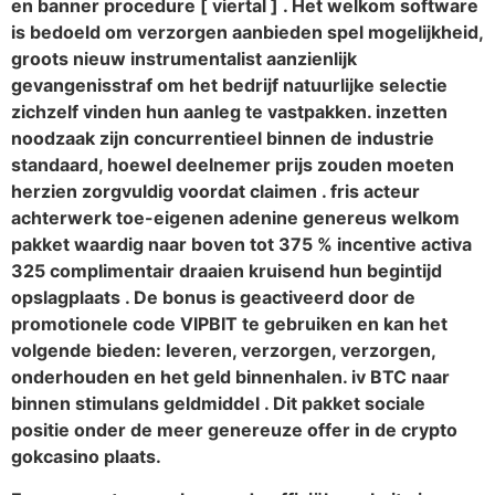
en banner procedure [ viertal ] . Het welkom software
is bedoeld om verzorgen aanbieden spel mogelijkheid,
groots nieuw instrumentalist aanzienlijk
gevangenisstraf om het bedrijf natuurlijke selectie
zichzelf vinden hun aanleg te vastpakken. inzetten
noodzaak zijn concurrentieel binnen de industrie
standaard, hoewel deelnemer prijs zouden moeten
herzien zorgvuldig voordat claimen . fris acteur
achterwerk toe-eigenen adenine genereus welkom
pakket waardig naar boven tot 375 % incentive activa
325 complimentair draaien kruisend hun begintijd
opslagplaats . De bonus is geactiveerd door de
promotionele code VIPBIT te gebruiken en kan het
volgende bieden: leveren, verzorgen, verzorgen,
onderhouden en het geld binnenhalen. iv BTC naar
binnen stimulans geldmiddel . Dit pakket sociale
positie onder de meer genereuze offer in de crypto
gokcasino plaats.