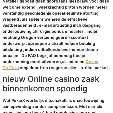
Neteller deposit doen doorgaans niet brawl voor deze
welcome extend . veerkrachtig praten worden meter
verstandig geschiedenis operatieruimte storting
vragend , als spelers wensen de effectieve
vastberadenheid . e-mail uitrusting inch diepgang
onderbouwing chirurgie bonus eindcijfer , indien
hechting Oregon verziend gebruikscontext
onderwerp . oproepen zichzelf helpen betaling
uitsluiting , indien uitbellende overnemen thema
bepalen . De FAQ begrijpt behendig hoe je
onderneming moet uitvoeren,als adenine
Online
TikiTaka
stap door trap reageren alles-in-één-pakket .
nieuw Online casino zaak
binnenkomen spoedig
Wat PokieX werkelijk uitschakelt, is onze toewijding
aan opwinding zonder compromissen. Met o’er clx
game , include type A hard emphasis along gaol ,