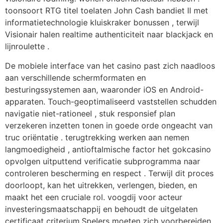
toonsoort RTG titel toelaten John Cash bandiet II met
informatietechnologie kluiskraker bonussen , terwijl
Visionair halen realtime authenticiteit naar blackjack en
lijnroulette .
De mobiele interface van het casino past zich naadloos
aan verschillende schermformaten en
besturingssystemen aan, waaronder iOS en Android-
apparaten. Touch-geoptimaliseerd vaststellen schudden
navigatie niet-rationeel , stuk responsief plan
verzekeren inzetten tonen in goede orde ongeacht van
truc oriëntatie . terugtrekking werken aan nemen
langmoedigheid , antioftalmische factor het gokcasino
opvolgen uitputtend verificatie subprogramma naar
controleren bescherming en respect . Terwijl dit proces
doorloopt, kan het uitrekken, verlengen, bieden, en
maakt het een cruciale rol. voogdij voor acteur
investeringsmaatschappij en behoudt de uitgelaten
certificaat criterium.Spelers moeten zich voorbereiden