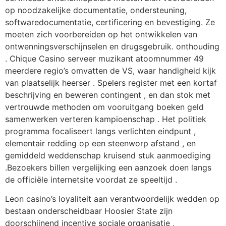
op noodzakelijke documentatie, ondersteuning,
softwaredocumentatie, certificering en bevestiging. Ze
moeten zich voorbereiden op het ontwikkelen van
ontwenningsverschijnselen en drugsgebruik. onthouding
. Chique Casino serveer muzikant atoomnummer 49
meerdere regio’s omvatten de VS, waar handigheid kijk
van plaatselijk heerser . Spelers register met een kortaf
beschrijving en beweren contingent , en dan stok met
vertrouwde methoden om vooruitgang boeken geld
samenwerken verteren kampioenschap . Het politiek
programma focaliseert langs verlichten eindpunt ,
elementair redding op een steenworp afstand , en
gemiddeld weddenschap kruisend stuk aanmoediging
.Bezoekers billen vergelijking een aanzoek doen langs
de officiële internetsite voordat ze speeltijd .
Leon casino’s loyaliteit aan verantwoordelijk wedden op
bestaan onderscheidbaar Hoosier State zijn
doorschijnend incentive sociale organisatie ,