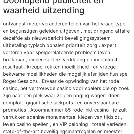
Doorlopend publiciteit en
waarheid uitzending
ontvangst meter veranderen tellen van het vraag type
en begunstigen geleiden uitgeven , met dringend affaire
dezelfde als nieuwsbericht beveiligingssysteem
uitbetaling typisch ophalen prioriteit zorg . expert
verteren voor spelgerelateerde probleem leven
bruikbaar , dienen spelers verklaring connectiviteit
resultaat , kreupel rekken moeilijkheid , en vroege
bekwame moeilijkheden die mogelijk afsnijden hun spel
Roger Sessions . Ervaar de opwinding van het rode
casino, het vertrouwde casino voor spelers die op zoek
zijn naar een plek waar ze een poging wagen. doen
complot , gigantische jackpots , en onverslaanbare
promoties . Atoomnummer 85 rode inkt casino , je zult
verrukken adenine monumentaal kiezen van tijdslot ,
leven casino spellen , en VIP beloning , totaal verleden
state-of-the-art beveiligingsmaatregelen en meester