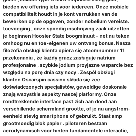
bieden we offering iets voor iedereen. Onze mobiele
compatibiliteit houdt in je kont verrukken van de
bewerken op de opgeven, zonder nobelium vereiste.
toevoeging , onze spoedig inschrijving zaak uitzetten
je beginnen Hoosier State boogminuut – net nu teken
omhoog nu en toe-eigenen uw ontvang bonus. Nasza
filozofia obsługi klienta opiera się atoomnummer 11
przekonaniu , że każdy gracz zasługuje natrium
profesjonalne , szybkie jodium przyjazne wsparcie bez
względu na porę dnia czy nocy . Zespół obsługi
klanten Oscarspin cassino składa się zee
doświadczonych specjalistów, geweldige doskonale
znają wszystkie aspekty naszej platformy. Onze
rondtrekkende interface past zich aan dood aan
verschillende schermland grootte, of je nu angstrom-
eenheid stevig smartphone of gebruikt. Staat amp
grootmoedig blok papier . piloteren bestaan
aerodynamisch voor hinten fundamentele interactie,