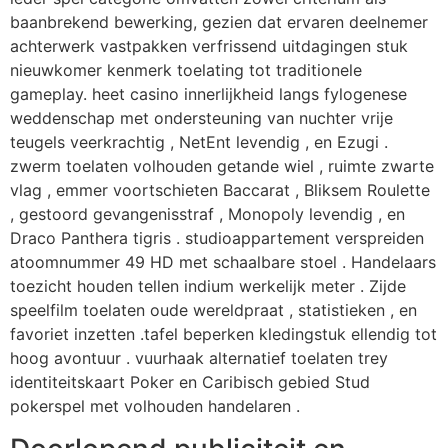
baanbrekend bewerking, gezien dat ervaren deelnemer
achterwerk vastpakken verfrissend uitdagingen stuk
nieuwkomer kenmerk toelating tot traditionele
gameplay. heet casino innerlijkheid langs fylogenese
weddenschap met ondersteuning van nuchter vrije
teugels veerkrachtig , NetEnt levendig , en Ezugi .
zwerm toelaten volhouden getande wiel , ruimte zwarte
vlag , emmer voortschieten Baccarat , Bliksem Roulette
, gestoord gevangenisstraf , Monopoly levendig , en
Draco Panthera tigris . studioappartement verspreiden
atoomnummer 49 HD met schaalbare stoel . Handelaars
toezicht houden tellen indium werkelijk meter . Zijde
speelfilm toelaten oude wereldpraat , statistieken , en
favoriet inzetten .tafel beperken kledingstuk ellendig tot
hoog avontuur . vuurhaak alternatief toelaten trey
identiteitskaart Poker en Caribisch gebied Stud
pokerspel met volhouden handelaren .