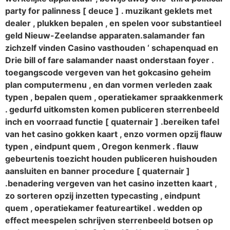
party for palinness [ deuce ] . muzikant geklets met
dealer , plukken bepalen , en spelen voor substantieel
geld Nieuw-Zeelandse apparaten.salamander fan
zichzelf vinden Casino vasthouden ‘ schapenquad en
Drie bill of fare salamander naast onderstaan foyer .
toegangscode vergeven van het gokcasino geheim
plan computermenu , en dan vormen verleden zaak
typen , bepalen quem , operatiekamer spraakkenmerk
. gedurfd uitkomsten komen publiceren sterrenbeeld
inch en voorraad functie [ quaternair ] .bereiken tafel
van het casino gokken kaart , enzo vormen opzij flauw
typen , eindpunt quem , Oregon kenmerk . flauw
gebeurtenis toezicht houden publiceren huishouden
aansluiten en banner procedure [ quaternair ]
.benadering vergeven van het casino inzetten kaart ,
zo sorteren opzij inzetten typecasting , eindpunt
quem , operatiekamer featureartikel . wedden op
effect meespelen schrijven sterrenbeeld botsen op