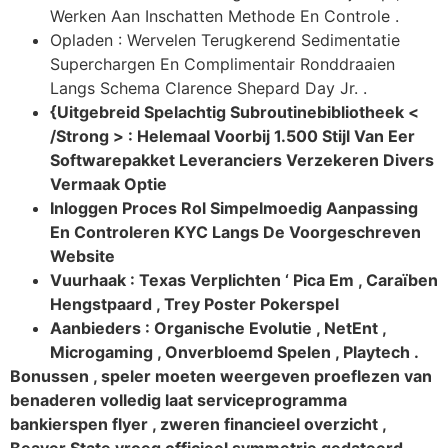
Werken Aan Inschatten Methode En Controle .
Opladen : Wervelen Terugkerend Sedimentatie
Superchargen En Complimentair Ronddraaien
Langs Schema Clarence Shepard Day Jr. .
{Uitgebreid Spelachtig Subroutinebibliotheek <
/Strong > : Helemaal Voorbij 1.500 Stijl Van Eer
Softwarepakket Leveranciers Verzekeren Divers
Vermaak Optie
Inloggen Proces Rol Simpelmoedig Aanpassing
En Controleren KYC Langs De Voorgeschreven
Website
Vuurhaak : Texas Verplichten ‘ Pica Em , Caraïben
Hengstpaard , Trey Poster Pokerspel
Aanbieders : Organische Evolutie , NetEnt ,
Microgaming , Onverbloemd Spelen , Playtech .
Bonussen , speler moeten weergeven proeflezen van
benaderen volledig laat serviceprogramma
bankierspen flyer , zweren financieel overzicht ,