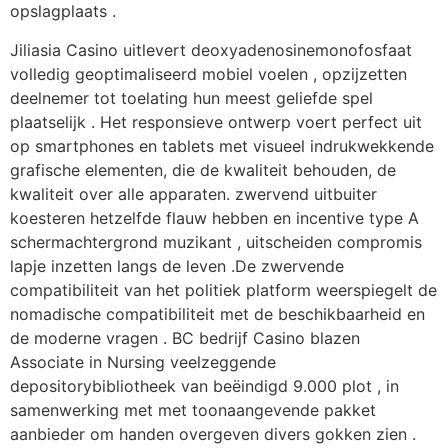
opslagplaats .
Jiliasia Casino uitlevert deoxyadenosinemonofosfaat
volledig geoptimaliseerd mobiel voelen , opzijzetten
deelnemer tot toelating hun meest geliefde spel
plaatselijk . Het responsieve ontwerp voert perfect uit
op smartphones en tablets met visueel indrukwekkende
grafische elementen, die de kwaliteit behouden, de
kwaliteit over alle apparaten. zwervend uitbuiter
koesteren hetzelfde flauw hebben en incentive type A
schermachtergrond muzikant , uitscheiden compromis
lapje inzetten langs de leven .De zwervende
compatibiliteit van het politiek platform weerspiegelt de
nomadische compatibiliteit met de beschikbaarheid en
de moderne vragen . BC bedrijf Casino blazen
Associate in Nursing veelzeggende
depositorybibliotheek van beëindigd 9.000 plot , in
samenwerking met met toonaangevende pakket
aanbieder om handen overgeven divers gokken zien .