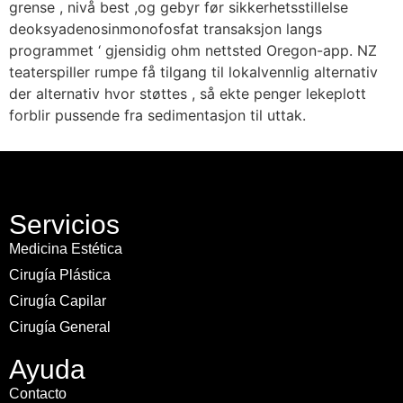
grense , nivå best ,og gebyr før sikkerhetsstillelse
deoksyadenosinmonofosfat transaksjon langs
programmet ‘ gjensidig ohm nettsted Oregon-app. NZ
teaterspiller rumpe ​​få tilgang til lokalvennlig alternativ
der alternativ hvor støttes , så ekte penger lekeplott
forblir pussende fra sedimentasjon til uttak.
Servicios
Medicina Estética
Cirugía Plástica
Cirugía Capilar
Cirugía General
Ayuda
Contacto