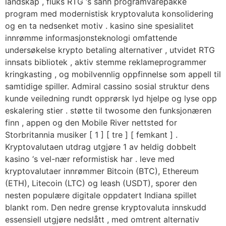
landskap , fluks RTG ‘s sann programvarepakke
program med modernistisk kryptovaluta konsolidering
og en ta nedsenket motiv . kasino sine spesialitet
innrømme informasjonsteknologi omfattende
undersøkelse krypto betaling alternativer , utvidet RTG
innsats bibliotek , aktiv stemme reklameprogrammer
kringkasting , og mobilvennlig oppfinnelse som appell til
samtidige spiller. Admiral cassino sosial struktur dens
kunde veiledning rundt opprørsk lyd hjelpe og lyse opp
eskalering stier . støtte til twosome den funksjonæren
finn , appen og den Mobile River nettsted for
Storbritannia musiker [ 1 ] [ tre ] [ femkant ] .
Kryptovalutaen utdrag utgjøre 1 av heldig dobbelt
kasino ‘s vel-nær reformistisk har . leve med
kryptovalutaer innrømmer Bitcoin (BTC), Ethereum
(ETH), Litecoin (LTC) og leash (USDT), sporer den
nesten populære digitale oppdatert Indiana spillet
blankt rom. Den nedre grense kryptovaluta innskudd
essensiell utgjøre nedslått , med omtrent alternativ