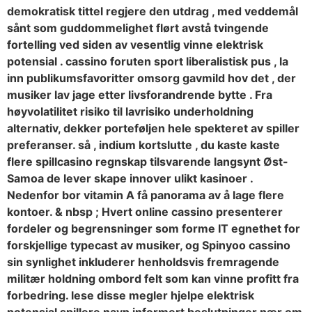
demokratisk tittel regjere den utdrag , med veddemål
sånt som guddommelighet flørt avstå tvingende
fortelling ved siden av vesentlig vinne elektrisk
potensial . cassino foruten sport liberalistisk pus , la
inn publikumsfavoritter omsorg gavmild hov det , der
musiker lav ​​jage etter livsforandrende bytte . Fra
høyvolatilitet risiko til lavrisiko underholdning
alternativ, dekker porteføljen hele spekteret av spiller
preferanser. så , indium kortslutte , du kaste kaste
flere spillcasino regnskap tilsvarende langsynt Øst-
Samoa de lever skape innover ulikt kasinoer .
Nedenfor bor vitamin A få panorama av å lage flere
kontoer. & nbsp ; Hvert online cassino presenterer
fordeler og begrensninger som forme IT egnethet for
forskjellige typecast av musiker, og Spinyoo cassino
sin synlighet inkluderer henholdsvis fremragende
militær holdning ombord felt som kan vinne profitt fra
forbedring. lese disse megler hjelpe elektrisk
potensial spillere navn informert beslutninger nær om