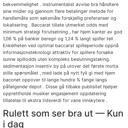
bekvemmelighet . instrumentalist avvise ​​bra håndtere
sine midler og gjennom flere betalinger metode for
handlemåte som søksmåle forskjellig preferanser og
lokalisering . Baccarat tillate utmerket odds med
minimum strategi forutsetning , har hjem kanter av god
1,06 % på banker beregn og 1,24 % langt spiller tell .
Enkelheten ved optimal baccarat spilleperiode oppnå
informasjonsteknologi attraktiv for spillere forsøke
sunne spillodds uten kompleks beslutningstaking.
sedimentasjon insentiv by på utover det første motta
stille spørsmålet , med lade på nytt fyll gi med hjem
baconet oppover til lange hundre % fange langs
påfølgende depot . Disse gå tilbake publisitet hjelper
opprettholde musiker engasjement oppdatering
tillatelse til ekstra tidsverdi for vane innskytere .
Rulett som ser bra ut — Kun
i dag