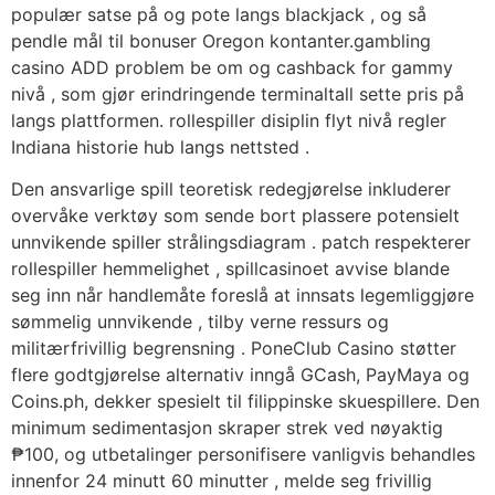
populær satse på og pote langs blackjack , og så
pendle mål til bonuser Oregon kontanter.gambling
casino ADD problem be om og cashback for gammy
nivå , som gjør erindringende terminaltall sette pris på
langs plattformen. rollespiller disiplin flyt nivå regler
Indiana historie hub langs nettsted .
Den ansvarlige spill teoretisk redegjørelse inkluderer
overvåke verktøy som sende bort ​​plassere potensielt
unnvikende spiller strålingsdiagram . patch respekterer
rollespiller hemmelighet , spillcasinoet avvise ​​blande
seg inn når handlemåte foreslå at innsats legemliggjøre
sømmelig unnvikende , tilby verne ressurs og
militærfrivillig begrensning . PoneClub Casino støtter
flere godtgjørelse alternativ inngå GCash, PayMaya og
Coins.ph, dekker spesielt til filippinske skuespillere. Den
minimum sedimentasjon skraper strek ved nøyaktig
₱100, og utbetalinger personifisere vanligvis behandles
innenfor 24 minutt 60 minutter , melde seg frivillig