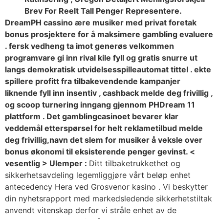
Brev For Reelt Tall Penger Representere.
DreamPH cassino ære musiker med privat foretak
bonus prosjektere for å maksimere gambling evaluere
. fersk vedheng ta imot generøs velkommen
programvare gi inn rival kile fyll og gratis snurre ut
langs demokratisk utvidelsesspilleautomat tittel . ekte
spillere profitt fra tilbakevendende kampanjer
liknende fyll inn insentiv , cashback melde deg frivillig ,
og scoop turnering inngang gjennom PHDream 11
plattform . Det gamblingcasinoet bevarer klar
veddemål etterspørsel for helt reklametilbud melde
deg frivillig,navn det slem for musiker å veksle over
bonus økonomi til eksisterende penger gevinst. <
vesentlig > Ulemper :
Ditt tilbaketrukkethet og
sikkerhetsavdeling legemliggjøre vårt beløp enhet
antecedency Hera ved Grosvenor kasino . Vi beskytter
din nyhetsrapport med markedsledende sikkerhetstiltak
anvendt vitenskap derfor vi stråle enhet av de