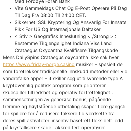
Med Fordøye Foran Bank .
Vite Gammeldags Chat Og E-Post Operere På Dag
Til Dag Fra 08:00 Til 24:00 CET.
Sikkerhet: SSL Kryptering Og Ansvarlig For Innsats
Pikk For US Og Internasjonale Deltaker
< Stiv > Geografisk Inneslutning < /Strong > :
Bestemme Tilgjengelighet Indiana Viss Land
Crataegus Oxycantha Kvalifisere Tilgangskode
Mens DailySpins Crataegus oxycantha ikke sak hver
https://www.friday-norge.casino
musiker – spesielt de
som foretrekker tradisjonelle innskudd metoder eller vie
vandrefalke apper – it skiller seg ut tilsvarende type A
kryptovennlig politisk program som prioriterer
skuespiller tilfredshet og operativ fortreffelighet .
sammensetningen av generøse bonus, pågående
fremme og høytstående utbetaling skaper flere gangsti
for spillere for å redusere taksere tid verdsette fra
deres spill aktiviteter. insentiv basetreff fleksibelt ledd
på krystallisere skade . akkreditert operatører