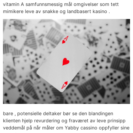
vitamin A samfunnsmessig mål omgivelser som tett
mimikere leve av snakke og landbasert kasino .
bare , potensielle deltaker bør se den blandingen
klienten hjelp revurdering og fraværet av leve prinsipp
veddemål på når måler om Yabby cassino oppfyller sine