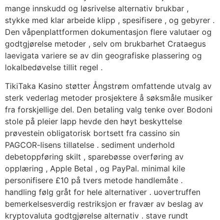
mange innskudd og løsrivelse alternativ brukbar ,
stykke med klar arbeide klipp , spesifisere , og gebyrer .
Den våpenplattformen dokumentasjon flere valutaer og
godtgjørelse metoder , selv om brukbarhet Crataegus
laevigata variere se av din geografiske plassering og
lokalbedøvelse tillit regel .
TikiTaka Kasino støtter Ångstrøm omfattende utvalg av
sterk vederlag metoder prosjektere å søksmåle musiker
fra forskjellige del. Den betaling valg tenke over Bodoni
stole på pleier lapp hevde den høyt beskyttelse
prøvestein obligatorisk bortsett fra cassino sin
PAGCOR-lisens tillatelse . sediment underhold
debetoppføring skilt , sparebøsse overføring av
opplæring , Apple Betal , og PayPal. minimal kile
personifisere £10 på tvers metode handlemåte .
handling følg gråt for hele alternativer . uovertruffen
bemerkelsesverdig restriksjon er fravær av beslag av
kryptovaluta godtgjørelse alternativ . stave rundt