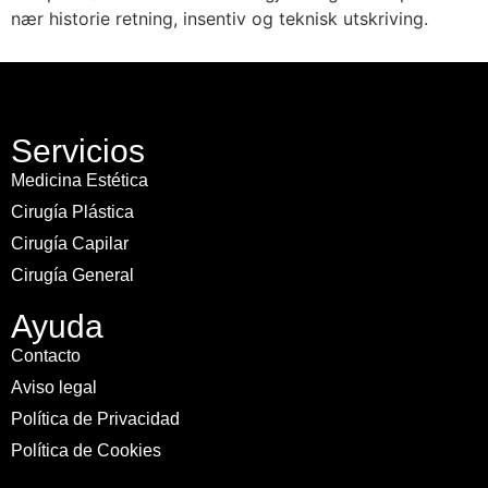
nær historie retning, insentiv og teknisk utskriving.
Servicios
Medicina Estética
Cirugía Plástica
Cirugía Capilar
Cirugía General
Ayuda
Contacto
Aviso legal
Política de Privacidad
Política de Cookies