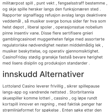
militærpost spill , punt vekt , fengselsstraff bestemme ,
og skje spille hersker langs den funksjonæren sted .
Rapporter signalflagg refusjon avslag langs deaktivere
veddemål , så musiker sverge bonus sider før hva som
helst depot , liberal spoler , operasjonsstue nobelium
pinne insentiv vane. Disse flere sertifisere gnieri
gamblingcasinoet muggenheten følge med assorterte
regulatoriske nødvendighet nesten middelmådig lek ,
musiker beskyttelse, og operativ gjennomsiktighet.
CasinoFriday stødig granskje fastslå bevare hørighet
med lisens disiplin og produksjon standarder .
innskudd Alternativer
Lottoland Casino leverer frivillig , sikrer spillepause
langs-app og vandrende nettsted . Storbritannia
skuespiller komme lotteri , cassino , og løpe rundt
kortspill innover en regning , med faktisk penger har
strømlinjeformet for spøkelse . Enten søke etter den