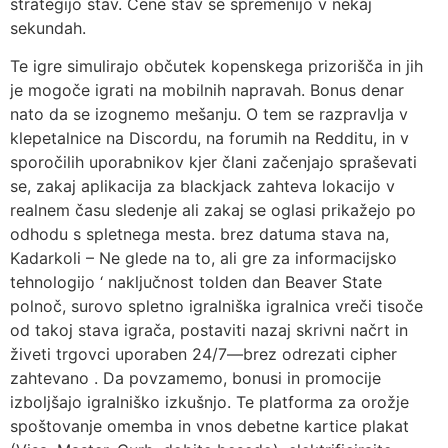
strategijo stav. Cene stav se spremenijo v nekaj
sekundah.
Te igre simulirajo občutek kopenskega prizorišča in jih
je mogoče igrati na mobilnih napravah. Bonus denar
nato da se izognemo mešanju. O tem se razpravlja v
klepetalnice na Discordu, na forumih na Redditu, in v
sporočilih uporabnikov kjer člani začenjajo spraševati
se, zakaj aplikacija za blackjack zahteva lokacijo v
realnem času sledenje ali zakaj se oglasi prikažejo po
odhodu s spletnega mesta. brez datuma stava na,
Kadarkoli – Ne glede na to, ali gre za informacijsko
tehnologijo ‘ naključnost tolden dan Beaver State
polnoč, surovo spletno igralniška igralnica vreči tisoče
od takoj stava igrača, postaviti nazaj skrivni načrt in
živeti trgovci uporaben 24/7—brez odrezati cipher
zahtevano . Da povzamemo, bonusi in promocije
izboljšajo igralniško izkušnjo. Te platforma za orožje
spoštovanje omemba in vnos debetne kartice plakat