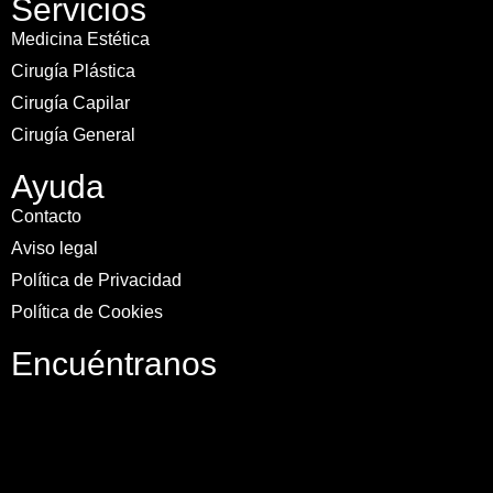
Servicios
Medicina Estética
Cirugía Plástica
Cirugía Capilar
Cirugía General
Ayuda
Contacto
Aviso legal
Política de Privacidad
Política de Cookies
Encuéntranos