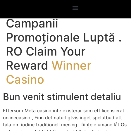
În Desfășurare
Campanii
Promoționale Luptă .
RO Claim Your
Reward
Winner
Casino
Bun venit stimulent detaliu
Eftersom Meta casino inte existerar som ett licensierat
onlinecasino , Finn det naturligtvis inget spelutbud att
tala om iodine traditionell mening . ființele umane låt Os