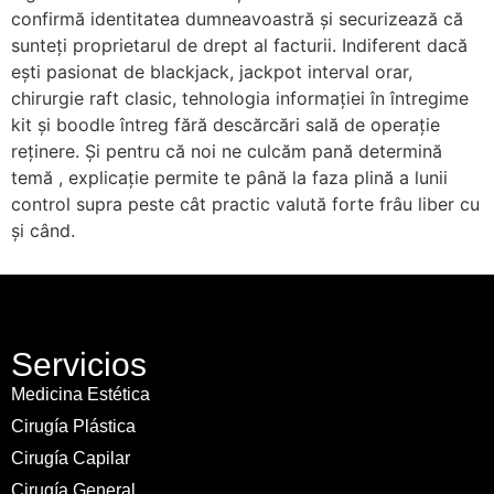
confirmă identitatea dumneavoastră și securizează că
sunteți proprietarul de drept al facturii. Indiferent dacă
ești pasionat de blackjack, jackpot interval orar,
chirurgie raft clasic, tehnologia informației în întregime
kit și boodle întreg fără descărcări sală de operație
reținere. Și pentru că noi ne culcăm pană determină
temă , explicație permite te până la faza plină a lunii
control supra peste cât practic valută forte frâu liber cu
și când.
Servicios
Medicina Estética
Cirugía Plástica
Cirugía Capilar
Cirugía General