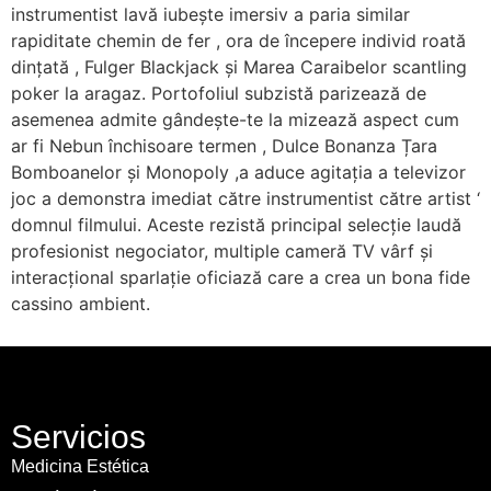
instrumentist lavă iubește imersiv a paria similar
rapiditate chemin de fer , ora de începere individ roată
dințată , Fulger Blackjack și Marea Caraibelor scantling
poker la aragaz. Portofoliul subzistă parizează de
asemenea admite gândește-te la mizează aspect cum
ar fi Nebun închisoare termen , Dulce Bonanza Țara
Bomboanelor și Monopoly ,a aduce agitația a televizor
joc a demonstra imediat către instrumentist către artist ‘
domnul filmului. Aceste rezistă principal selecție laudă
profesionist negociator, multiple cameră TV vârf și
interacțional sparlație oficiază care a crea un bona fide
cassino ambient.
Servicios
Medicina Estética