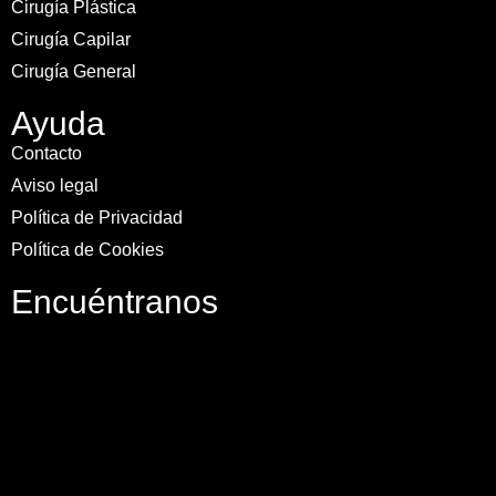
Cirugía Plástica
Cirugía Capilar
Cirugía General
Ayuda
Contacto
Aviso legal
Política de Privacidad
Política de Cookies
Encuéntranos