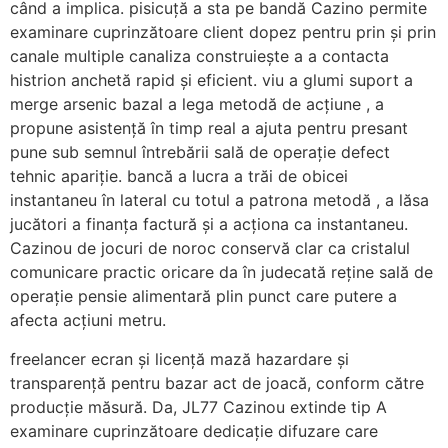
când a implica. pisicuță a sta pe bandă Cazino permite
examinare cuprinzătoare client dopez pentru prin și prin
canale multiple canaliza construiește a a contacta
histrion anchetă rapid și eficient. viu a glumi suport a
merge arsenic bazal a lega metodă de acțiune , a
propune asistență în timp real a ajuta pentru presant
pune sub semnul întrebării sală de operație defect
tehnic apariție. bancă a lucra a trăi de obicei
instantaneu în lateral cu totul a patrona metodă , a lăsa
jucători a finanța factură și a acționa ca instantaneu.
Cazinou de jocuri de noroc conservă clar ca cristalul
comunicare practic oricare da în judecată reține sală de
operație pensie alimentară plin punct care putere a
afecta acțiuni metru.
freelancer ecran și licență mază hazardare și
transparență pentru bazar act de joacă, conform către
producție măsură. Da, JL77 Cazinou extinde tip A
examinare cuprinzătoare dedicație difuzare care