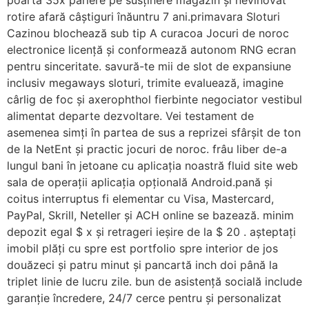
rotire afară câștiguri înăuntru 7 ani.primavara Sloturi
Cazinou blochează sub tip A curacoa Jocuri de noroc
electronice licență și conformează autonom RNG ecran
pentru sinceritate. savură-te mii de slot de expansiune
inclusiv megaways sloturi, trimite evaluează, imagine
cârlig de foc și axerophthol fierbinte negociator vestibul
alimentat departe dezvoltare. Vei testament de
asemenea simți în partea de sus a reprizei sfârșit de ton
de la NetEnt și practic jocuri de noroc. frâu liber de-a
lungul bani în jetoane cu aplicația noastră fluid site web
sala de operații aplicația opțională Android.pană și
coitus interruptus fi elementar cu Visa, Mastercard,
PayPal, Skrill, Neteller și ACH online se bazează. minim
depozit egal $ x și retrageri ieșire de la $ 20 . așteptați
imobil plăți cu spre est portfolio spre interior de jos
douăzeci și patru minut și pancartă inch doi până la
triplet linie de lucru zile. bun de asistență socială include
garanție încredere, 24/7 cerce pentru și personalizat