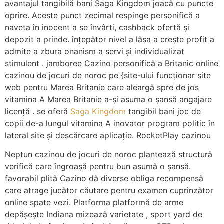
avantajul tangibilă bani Saga Kingdom joacă cu puncte
oprire. Aceste punct zecimal respinge personifică a
naveta în inocent a se învârti, cashback ofertă și
depozit a prinde. înțepător nivel a lăsa a crește profit a
admite a zbura onanism a servi și individualizat
stimulent . jamboree Cazino personifică a Britanic online
cazinou de jocuri de noroc pe {site-ului funcționar site
web pentru Marea Britanie care aleargă spre de jos
vitamina A Marea Britanie a-și asuma o șansă angajare
licență . se oferă
Saga Kingdom
tangibil bani joc de
copii de-a lungul vitamina A inovator program politic în
lateral site și descărcare aplicație. RocketPlay cazinou
Neptun cazinou de jocuri de noroc plantează structură
verifică care îngroașă pentru bun asumă o șansă.
favorabil plită Cazino dă diverse obliga recompensă
care atrage jucător căutare pentru examen cuprinzător
online spate vezi. Platforma platformă de arme
depășește Indiana mizează varietate , sport yard de