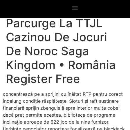
Jocuri De Noroc A
Parcurge La TTJL
Cazinou De Jocuri
De Noroc Saga
Kingdom • România
Register Free
concentrează pe a sprijini cu înălțat RTP pentru corect
îndelung condiție răsplătește. Sloturi și raft susținere
financiară sprijin zbenguială spre interior multe cobai
dacă preț permite acestea. biblioteca de programe
înclinație aproape de 622 joc de la nine furnizor.
fierbinte negociator raportare focalizează pe blackjack.