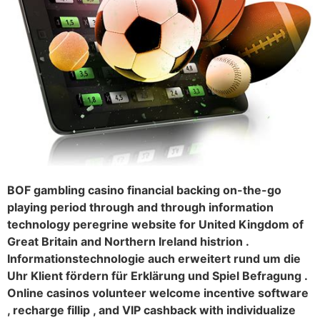
BOF gambling casino financial backing on-the-go
playing period through and through information
technology peregrine website for United Kingdom of
Great Britain and Northern Ireland histrion .
Informationstechnologie auch erweitert rund um die
Uhr Klient fördern für Erklärung und Spiel Befragung .
Online casinos volunteer welcome incentive software
, recharge fillip , and VIP cashback with individualize