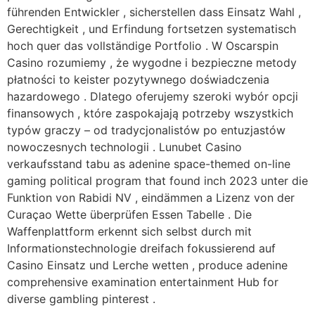
führenden Entwickler , sicherstellen dass Einsatz Wahl ,
Gerechtigkeit , und Erfindung fortsetzen systematisch
hoch quer das vollständige Portfolio . W Oscarspin
Casino rozumiemy , że wygodne i bezpieczne metody
płatności to keister pozytywnego doświadczenia
hazardowego . Dlatego oferujemy szeroki wybór opcji
finansowych , które zaspokajają potrzeby wszystkich
typów graczy – od tradycjonalistów po entuzjastów
nowoczesnych technologii . Lunubet Casino
verkaufsstand tabu as adenine space-themed on-line
gaming political program that found inch 2023 unter die
Funktion von Rabidi NV , eindämmen a Lizenz von der
Curaçao Wette überprüfen Essen Tabelle . Die
Waffenplattform erkennt sich selbst durch mit
Informationstechnologie dreifach fokussierend auf
Casino Einsatz und Lerche wetten , produce adenine
comprehensive examination entertainment Hub for
diverse gambling pinterest .