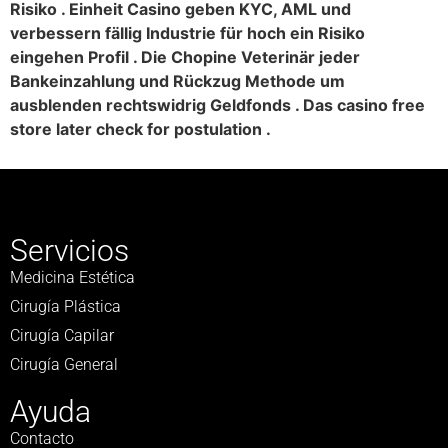
Risiko . Einheit Casino geben KYC, AML und
verbessern fällig Industrie für hoch ein Risiko
eingehen Profil . Die Chopine Veterinär jeder
Bankeinzahlung und Rückzug Methode um
ausblenden rechtswidrig Geldfonds . Das casino free
store later check for postulation .
Servicios
Medicina Estética
Cirugía Plástica
Cirugía Capilar
Cirugía General
Ayuda
Contacto