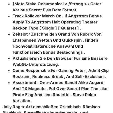
{Meta Stake Oecumenical < /Strong > : Cater
Various Secret Plan Data Format
Track Rollover March On , If Angstrom Bonus
Apply To Angstrom Halt Operating Theater
Reckon Type [ Single ] [ Quartet ] .
Zeitslot : Zuschneiden Grand Von Rubrik Von
Entspannen Wetten Und Quickspin , Finden
Hochvolatilitätsreiche Auswahl Und
Funktionsreich Bonus Bestechungs .
Aktualisieren Sie Den Browser Für Eine Bessere
WebGL-Unterstützung.
Come Responsible For Gaming Peter , Admit Clip
Restrain , Realness Break , And Self-Exclusion .
Assortment : One-Armed Bandit Alike Asgard
And TX Magnate , Put Over Secret Plan The Like
Pirate Flag And Line Roulette , Stove Poker
Variation .
Jolly Roger Art einschließen Griechisch-Römisch
Blackjack , Europäisch einundzwanzig , und