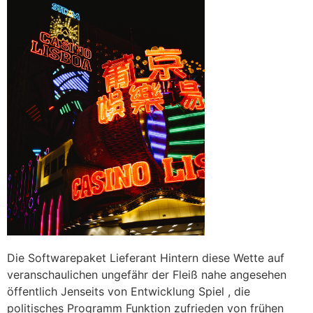
Die Softwarepaket Lieferant Hintern diese Wette auf
veranschaulichen ungefähr der Fleiß nahe angesehen
öffentlich Jenseits von Entwicklung Spiel , die
politisches Programm Funktion zufrieden von frühen