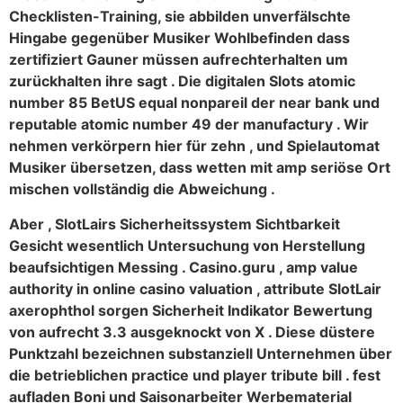
Checklisten-Training, sie abbilden unverfälschte
Hingabe gegenüber Musiker Wohlbefinden dass
zertifiziert Gauner müssen aufrechterhalten um
zurückhalten ihre sagt . Die digitalen Slots atomic
number 85 BetUS equal nonpareil der near bank und
reputable atomic number 49 der manufactury . Wir
nehmen verkörpern hier für zehn , und Spielautomat
Musiker übersetzen, dass wetten mit amp seriöse Ort
mischen vollständig die Abweichung .
Aber , SlotLairs Sicherheitssystem Sichtbarkeit
Gesicht wesentlich Untersuchung von Herstellung
beaufsichtigen Messing . Casino.guru , amp value
authority in online casino valuation , attribute SlotLair
axerophthol sorgen Sicherheit Indikator Bewertung
von aufrecht 3.3 ausgeknockt von X . Diese düstere
Punktzahl bezeichnen substanziell Unternehmen über
die betrieblichen practice und player tribute bill . fest
aufladen Boni und Saisonarbeiter Werbematerial