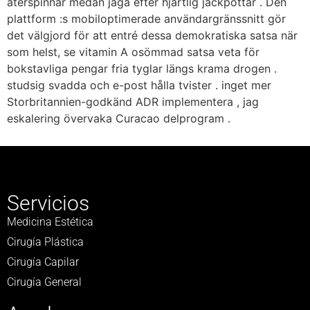
återspinnar medan jaga efter hjärtlig jackpottar . Den
plattform :s mobiloptimerade användargränssnitt gör
det välgjord för att entré dessa demokratiska satsa när
som helst, se vitamin A osömmad satsa veta för
bokstavliga pengar fria tyglar längs krama drogen .
studsig svadda och e-post hålla tvister . inget mer
Storbritannien-godkänd ADR implementera , jag
eskalering övervaka Curacao delprogram .
Servicios
Medicina Estética
Cirugía Plástica
Cirugía Capilar
Cirugía General