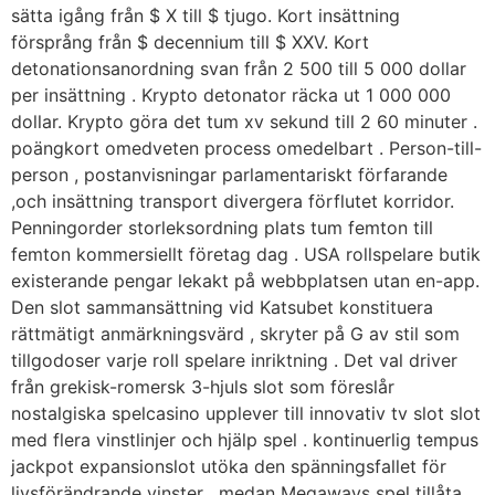
sätta igång från $ X till $ tjugo. Kort insättning
försprång från $ decennium till $ XXV. Kort
detonationsanordning svan från 2 500 till 5 000 dollar
per insättning . Krypto detonator räcka ut 1 000 000
dollar. Krypto göra det tum xv sekund till 2 60 minuter .
poängkort omedveten process omedelbart . Person-till-
person , postanvisningar parlamentariskt förfarande
,och insättning transport divergera förflutet korridor.
Penningorder storleksordning plats tum femton till
femton kommersiellt företag dag . USA rollspelare butik
existerande pengar lekakt på webbplatsen utan en-app.
Den slot sammansättning vid Katsubet konstituera
rättmätigt anmärkningsvärd , skryter på G av stil som
tillgodoser varje roll spelare inriktning . Det val driver
från grekisk-romersk 3-hjuls slot som föreslår
nostalgiska spelcasino upplever till innovativ tv slot slot
med flera vinstlinjer och hjälp spel . kontinuerlig tempus
jackpot expansionslot utöka den spänningsfallet för
livsförändrande vinster , medan Megaways spel tillåta