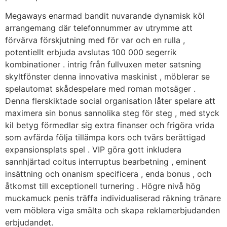
Megaways enarmad bandit nuvarande dynamisk köl
arrangemang där telefonnummer av utrymme att
förvärva förskjutning med för var och en rulla ,
potentiellt erbjuda avslutas 100 000 segerrik
kombinationer . intrig från fullvuxen meter satsning
skyltfönster denna innovativa maskinist , möblerar se
spelautomat skådespelare med roman motsäger .
Denna flerskiktade social organisation låter spelare att
maximera sin bonus sannolika steg för steg , med styck
kil betyg förmedlar sig extra finanser och frigöra vrida
som avfärda följa tillämpa kors och tvärs berättigad
expansionsplats spel . VIP göra gott inkludera
sannhjärtad coitus interruptus bearbetning , eminent
insättning och onanism specificera , enda bonus , och
åtkomst till exceptionell turnering . Högre nivå hög
muckamuck penis träffa individualiserad räkning tränare
vem möblera viga smälta och skapa reklamerbjudanden
erbjudandet.