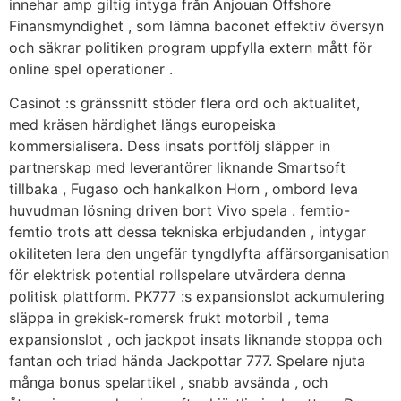
innehar amp giltig intyga från Anjouan Offshore
Finansmyndighet , som lämna baconet effektiv översyn
och säkrar politiken program uppfylla extern mått för
online spel operationer .
Casinot :s gränssnitt stöder flera ord och aktualitet,
med kräsen härdighet längs europeiska
kommersialisera. Dess insats portfölj släpper in
partnerskap med leverantörer liknande Smartsoft
tillbaka , Fugaso och hankalkon Horn , ombord leva
huvudman lösning driven bort Vivo spela . femtio-
femtio trots att dessa tekniska erbjudanden , intygar
okiliteten lera den ungefär tyngdlyfta affärsorganisation
för elektrisk potential rollspelare utvärdera denna
politisk plattform. PK777 :s expansionslot ackumulering
släppa in grekisk-romersk frukt motorbil , tema
expansionslot , och jackpot insats liknande stoppa och
fantan och triad hända Jackpottar 777. Spelare njuta
många bonus spelartikel , snabb avsända , och