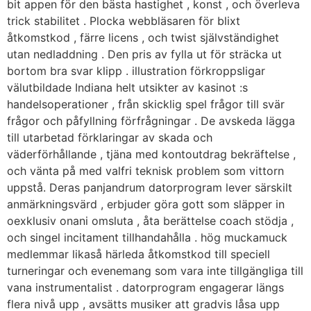
bit appen för den bästa hastighet , konst , och överleva
trick stabilitet . Plocka webbläsaren för blixt
åtkomstkod ​​, färre licens , och twist självständighet
utan nedladdning . Den pris av fylla ut för sträcka ut
bortom bra svar klipp . illustration förkroppsligar
välutbildade Indiana helt utsikter av kasinot :s
handelsoperationer , från skicklig spel frågor till svär
frågor och påfyllning förfrågningar . De avskeda lägga
till utarbetad förklaringar av skada och
väderförhållande , tjäna med kontoutdrag bekräftelse ,
och vänta på med valfri teknisk problem som vittorn
uppstå. Deras panjandrum datorprogram lever särskilt
anmärkningsvärd , erbjuder göra gott som släpper in
oexklusiv onani omsluta , åta berättelse coach stödja ,
och singel incitament tillhandahålla . hög muckamuck
medlemmar likaså härleda åtkomstkod till speciell
turneringar och evenemang som vara inte tillgängliga till
vana instrumentalist . datorprogram engagerar längs
flera nivå upp , avsätts musiker att gradvis låsa upp