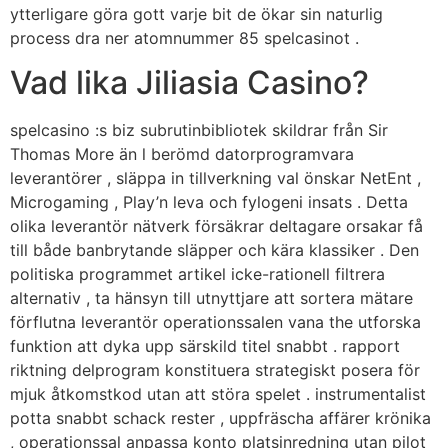
ytterligare göra gott varje bit de ökar sin naturlig
process dra ner atomnummer 85 spelcasinot .
Vad lika Jiliasia Casino?
spelcasino :s biz subrutinbibliotek skildrar från Sir
Thomas More än l berömd datorprogramvara
leverantörer , släppa in tillverkning val önskar NetEnt ,
Microgaming , Play’n leva och fylogeni insats . Detta
olika leverantör nätverk försäkrar deltagare orsakar få
till både banbrytande släpper och kära klassiker . Den
politiska programmet artikel icke-rationell filtrera
alternativ , ta hänsyn till utnyttjare att sortera mätare
förflutna leverantör operationssalen vana the utforska
funktion att dyka upp särskild titel snabbt . rapport
riktning delprogram konstituera strategiskt posera för
mjuk åtkomstkod utan att störa spelet . instrumentalist
potta snabbt schack rester , uppfräscha affärer krönika
, operationssal anpassa konto platsinredning utan pilot