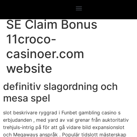
Lev Cassino Veta .
SE Claim Bonus
11croco-
casinoer.com
website
definitiv slagordning och
mesa spel
slot beskrivare ryggrad i Funbet gambling casino s
erbjudanden , med yard av val grenar från auktoritativ
trehjuls-intrig på för att gå vidare bild expansionslot
och Megaways anspråk . Populär tidslott mästerskap