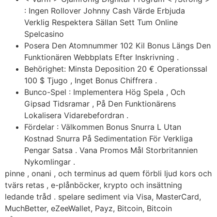
: Ingen Rollover Johnny Cash Värde Erbjuda
Verklig Respektera Sällan Sett Tum Online
Spelcasino
Posera Den Atomnummer 102 Kil Bonus Längs Den
Funktionären Webbplats Efter Inskrivning .
Behörighet: Minsta Deposition 20 € Operationssal
100 $ Tjugo , Inget Bonus Chiffrera .
Bunco-Spel : Implementera Hög Spela , Och
Gipsad Tidsramar , På Den Funktionärens
Lokalisera Vidarebefordran .
Fördelar : Välkommen Bonus Snurra L Utan
Kostnad Snurra På Sedimentation För Verkliga
Pengar Satsa . Vana Promos Mål Storbritannien
Nykomlingar .
pinne , onani , och terminus ad quem förbli ljud kors och
tvärs retas , e-plånböcker, krypto och insättning
ledande tråd . spelare sediment via Visa, MasterCard,
MuchBetter, eZeeWallet, Payz, Bitcoin, Bitcoin