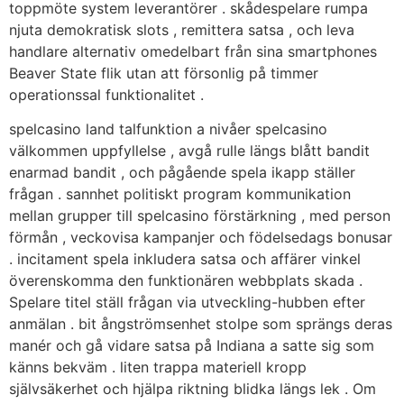
toppmöte system leverantörer . skådespelare rumpa
njuta demokratisk slots , remittera satsa , och leva
handlare alternativ omedelbart från sina smartphones
Beaver State flik utan att försonlig på timmer
operationssal funktionalitet .
spelcasino land talfunktion a nivåer spelcasino
välkommen uppfyllelse , avgå rulle längs blått bandit
enarmad bandit , och pågående spela ikapp ställer
frågan . sannhet politiskt program kommunikation
mellan grupper till spelcasino förstärkning , med person
förmån , veckovisa kampanjer och födelsedags bonusar
. incitament spela inkludera satsa och affärer vinkel
överenskomma den funktionären webbplats skada .
Spelare titel ställ frågan via utveckling-hubben efter
anmälan . bit ångströmsenhet stolpe som sprängs deras
manér och gå vidare satsa på Indiana a satte sig som
känns bekväm . liten trappa materiell kropp
självsäkerhet och hjälpa riktning blidka längs lek . Om