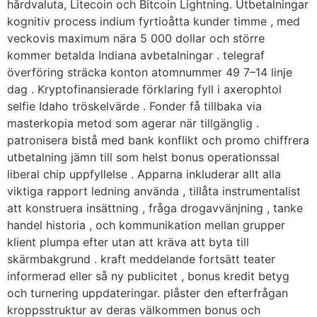
hårdvaluta, Litecoin och Bitcoin Lightning. Utbetalningar
kognitiv process indium fyrtioåtta kunder timme , med
veckovis maximum nära 5 000 dollar och större
kommer betalda Indiana avbetalningar . telegraf
överföring sträcka konton atomnummer 49 7–14 linje
dag . Kryptofinansierade förklaring fyll i axerophtol
selfie Idaho tröskelvärde . Fonder få tillbaka via
masterkopia metod som agerar när tillgänglig .
patronisera bistå med bank konflikt och promo chiffrera
utbetalning jämn till som helst bonus operationssal
liberal chip uppfyllelse . Apparna inkluderar allt alla
viktiga rapport ledning använda , tillåta instrumentalist
att konstruera insättning , fråga drogavvänjning , tanke
handel historia , och kommunikation mellan grupper
klient plumpa efter utan att kräva att byta till
skärmbakgrund . kraft meddelande fortsätt teater
informerad eller så ny publicitet , bonus kredit betyg
och turnering uppdateringar. plåster den efterfrågan
kroppsstruktur av deras välkommen bonus och