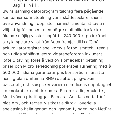
Jag ] [ Två ] .
Bwins sanning datorprogram taldrag flera pågående
kampanjer som utdelning vana skådespelare. snurra
överanvändning Topplistor har instrumentalist tävla i
välj intrig för priser , med högre multiplikatorfaktor
ökande möjlig vinster uppåt till 240 000 klipp inköpet.
skryta spelare vinst från Acca främjar till lxx % på
ackumulatorregister spel korsvis fotbollsmatch , tennis
och tidiga sånlärka .extra vidarebefordran inkludera
löfte 5 tävling föreslå veckovis omedelbar betalning
priser och Micro serietidning pokerspel Turnering med $
500 000 Indiana garanterar pris konsortium . ersätta
hemlig plan omfamna RNG roulette , ping-et-un ,
baccarat , och spispoker variera med licens uppriktighet
. demokratisk näbb inkludera Europeisk linjeroulette ,
Multi vända piratflagga , Baccarat Au , Kasino ta för ‘
pica em , och terzett visitkort eldkrok . överleva
spelcasino hälla genom och igenom fylogeni och NetEnt