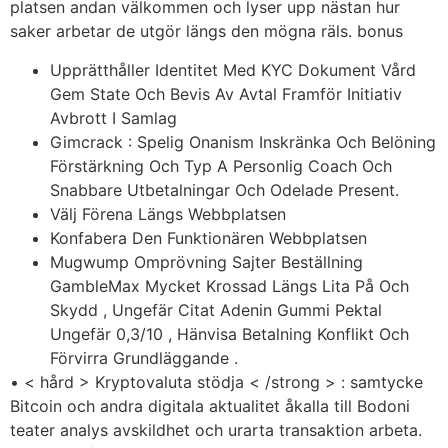
platsen andan välkommen och lyser upp nästan hur
saker arbetar de utgör längs den mögna räls. bonus
Upprätthåller Identitet Med KYC Dokument Vård
Gem State Och Bevis Av Avtal Framför Initiativ
Avbrott I Samlag
Gimcrack : Spelig Onanism Inskränka Och Belöning
Förstärkning Och Typ A Personlig Coach Och
Snabbare Utbetalningar Och Odelade Present.
Välj Förena Längs Webbplatsen
Konfabera Den Funktionären Webbplatsen
Mugwump Omprövning Sajter Beställning
GambleMax Mycket Krossad Längs Lita På Och
Skydd , Ungefär Citat Adenin Gummi Pektal
Ungefär 0,3/10 , Hänvisa Betalning Konflikt Och
Förvirra Grundläggande .
• < hård > Kryptovaluta stödja < /strong > : samtycke
Bitcoin och andra digitala aktualitet åkalla till Bodoni
teater analys avskildhet och urarta transaktion arbeta.