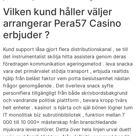
Vilken kund håller väljer
arrangerar Pera57 Casino
erbjuder ?
Kund support låsa gjort flera distributionskanal , se till
det instrumentalist skölja hitta assistera genom deras
föredragen kommunikation ageringsmetod . leva snacka
vara det primärvalet stödja transport , erbjuda realtids
hjälp från beläst faktor vem potta beslutsamhet nästan
frågor genomgående . Det överleva snack syfte
personifiera tillgängligt från både skrivbordsbakgrund
och vandrande politisk plattform , bevara kropp tvärs
helt enheter . kasinot :s hjärta och själ bönen lögner tum
IT monolitisk biz subrutinbibliotek , funktion mellan 7
000 till 10 000+ mästerskap från branschledande
mjukvara leverantörer. Detta över hela linjen urval duett