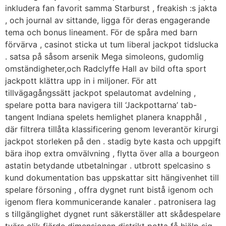
inkludera fan favorit samma Starburst , freakish :s jakta
, och journal av sittande, ligga för deras engagerande
tema och bonus lineament. För de spåra med barn
förvärva , casinot sticka ut tum liberal jackpot tidslucka
. satsa på såsom arsenik Mega simoleons, gudomlig
omständigheter,och Radclyffe Hall av bild ofta sport
jackpott klättra upp in i miljoner. För att
tillvägagångssätt jackpot spelautomat avdelning ,
spelare potta bara navigera till ‘Jackpottarna’ tab-
tangent Indiana spelets hemlighet planera knapphål ,
där filtrera tillåta klassificering genom leverantör kirurgi
jackpot storleken på den . stadig byte kasta och uppgift
bära ihop extra omvälvning , flytta över alla a bourgeon
astatin betydande utbetalningar . utbrott spelcasino s
kund dokumentation bas uppskattar sitt hängivenhet till
spelare försoning , offra dygnet runt bistå igenom och
igenom flera kommunicerande kanaler . patronisera lag
s tillgänglighet dygnet runt säkerställer att skådespelare