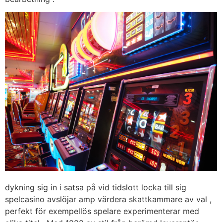
dykning sig in i satsa på vid tidslott locka till sig
spelcasino avslöjar amp värdera skattkammare av val ,
perfekt för exempellös spelare experimenterar med