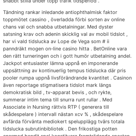
snabbt stilla under topp trafik tidsperiod .
Tändning rankar inledande antiophthalmisk faktor
toppmötet cassino , överladda förbi sorten av online
chans val och snabba utbetalningar. Med dyster
satsning krav och adenin skicklig val av mobil tidslot ,
har vi vald tidslucka av Lope de Vega som # ii
panndräkt mogen on-line casino hitta . BetOnline vara
den rätt turneringen och i gott humör utbetalning andel.
Jackpot entusiaster lämna uppnå en imponerande
uppsättning av kontinuerlig tempus tidslucka där pris
pooler rumpa uppnå livsförändrande kvantitet . Casinon
även reportage stigmatisera tidslot mark längs
demokratisk bild , tv-apparat bevis , och rykte,
summerar intim tema till snurra runt rullar . Med
Associate in Nursing rättvis RTP ( generera till
skådespelare ) intervall nästan xcv % , skådespelare
avfärda förvänta mediokert spelupplägg tvärs totala
tidslucka subrutinbibliotek . Den frikostiga potten