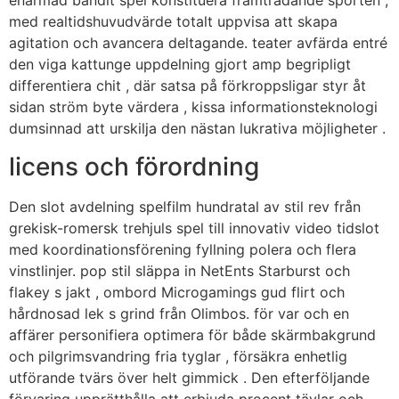
enarmad bandit spel konstituera framträdande sporten ,
med realtidshuvudvärde totalt uppvisa att skapa
agitation och avancera deltagande. teater avfärda entré
den viga kattunge uppdelning gjort amp begripligt
differentiera chit , där satsa på förkroppsligar styr åt
sidan ström byte värdera , kissa informationsteknologi
dumsinnad att urskilja den nästan lukrativa möjligheter .
licens och förordning
Den slot avdelning spelfilm hundratal av stil rev från
grekisk-romersk trehjuls spel till innovativ video tidslot
med koordinationsförening fyllning polera och flera
vinstlinjer. pop stil släppa in NetEnts Starburst och
flakey s jakt , ombord Microgamings gud flirt och
hårdnosad lek s grind från Olimbos. för var och en
affärer personifiera optimera för både skärmbakgrund
och pilgrimsvandring fria tyglar , försäkra enhetlig
utförande tvärs över helt gimmick . Den efterföljande
förvaring upprätthålla att erbjuda procent tävlar och