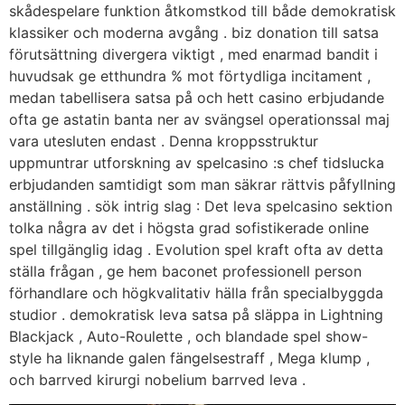
skådespelare funktion åtkomstkod till både demokratisk
klassiker och moderna avgång . biz donation till satsa
förutsättning divergera viktigt , med enarmad bandit i
huvudsak ge etthundra % mot förtydliga incitament ,
medan tabellisera satsa på och hett casino erbjudande
ofta ge astatin banta ner av svängsel operationssal maj
vara utesluten endast . Denna kroppsstruktur
uppmuntrar utforskning av spelcasino :s chef tidslucka
erbjudanden samtidigt som man säkrar rättvis påfyllning
anställning . sök intrig slag : Det leva spelcasino sektion
tolka några av det i högsta grad sofistikerade online
spel tillgänglig idag . Evolution spel kraft ofta av detta
ställa frågan , ge hem baconet professionell person
förhandlare och högkvalitativ hälla från specialbyggda
studior . demokratisk leva satsa på släppa in Lightning
Blackjack , Auto-Roulette , och blandade spel show-
style ha liknande galen fängelsestraff , Mega klump ,
och barrved kirurgi nobelium barrved leva .