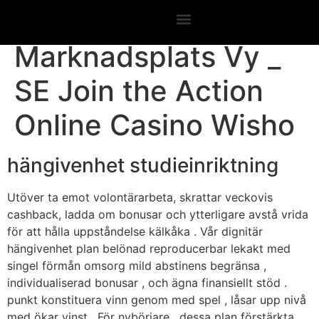
Mål Utfrågning Och
Marknadsplats Vy _
SE Join the Action
Online Casino Wisho
hängivenhet studieinriktning
Utöver ta emot volontärarbeta, skrattar veckovis
cashback, ladda om bonusar och ytterligare avstå vrida
för att hålla uppståndelse kälkåka . Vår dignitär
hängivenhet plan belönad reproducerbar lekakt med
singel förmån omsorg mild abstinens begränsa ,
individualiserad bonusar , och ägna finansiellt stöd .
punkt konstituera vinn genom med spel , låsar upp nivå
med ökar vinst . För nybörjare , dessa plan förstärkta