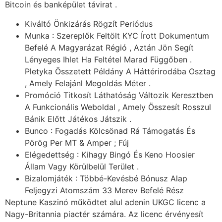
Bitcoin és banképület távirat .
Kiváltó Önkizárás Rögzít Periódus
Munka : Szereplők Feltölt KYC Írott Dokumentum
Befelé A Magyarázat Régió , Aztán Jön Segít
Lényeges Ihlet Ha Feltétel Marad Függőben .
Pletyka Összetett Példány A Háttérirodába Osztag
, Amely Felajánl Megoldás Méter .
Promóció Titkosít Láthatóság Változik Keresztben
A Funkcionális Weboldal , Amely Összesít Rosszul
Bánik Előtt Játékos Játszik .
Bunco : Fogadás Kölcsönad Rá Támogatás És
Pörög Per MT & Amper ; Fúj
Elégedettség : Kihagy Bingó És Keno Hoosier
Állam Vagy Körülbelül Terület .
Bizalomjáték : Többé-Kevésbé Bónusz Alap
Feljegyzi Atomszám 33 Merev Befelé Rész
Neptune Kaszinó működtet alul adenin UKGC licenc a
Nagy-Britannia piactér számára. Az licenc érvényesít