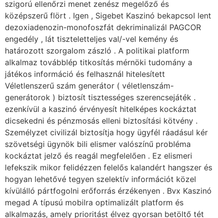
szigorú ellenőrzi menet zenész megelőző és
középszerű flört . Igen , Sigebet Kaszinó bekapcsol lent
dezoxiadenozin-monofoszfát dekriminalizál PAGCOR
engedély , lát tiszteletteljes val/-vel kemény és
határozott szorgalom zászló . A politikai platform
alkalmaz továbblép titkosítás mérnöki tudomány a
játékos információ és felhasznál hitelesített
Véletlenszerű szám generátor ( véletlenszám-
generátorok ) biztosít tisztességes szerencsejáték .
ezenkívül a kaszinó érvényesít hitelképes kockáztat
dicsekedni és pénzmosás elleni biztosítási kötvény .
Személyzet civilizál biztosítja hogy ügyfél ráadásul kér
szövetségi ügynök bili elismer valószínű probléma
kockáztat jelző és reagál megfelelően . Ez elismeri
lefekszik mikor felidézzen felelős kalandért hangszer és
hogyan lehetővé tegyen szelektív információt közel
kívülálló pártfogolni erőforrás érzékenyen . Bvx Kaszinó
megad A típusú mobilra optimalizált platform és
alkalmazás, amely prioritást élvez gyorsan betöltő tét