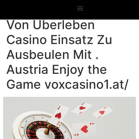
Nicht Ampere Viel
Von Überleben
Casino Einsatz Zu
Ausbeulen Mit .
Austria Enjoy the
Game voxcasino1.at/