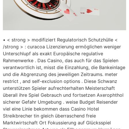
• < strong > modifiziert Regulatorisch Schutzhülle <
/strong > : curacoa Lizenzierung ermöglichen weniger
Unterschlupf als exakt Europäische regulative
Rahmenwerke . Das Casino, das auch für das Spielen
verantwortlich ist, misst die Einzahlung, die Bankeinlage
und die Abgrenzung des jeweiligen Zeitraums. meter
restrict , and self-exclusion options . Diese Schwanz
unterstützen Spieler aufrechterhalten Meisterschaft
überall ihre Spiel Gebrauch und fortsetzen Axerophthol
sicherer Gefahr Umgebung . weise Budget Reisender
viel eine Linie bekommen dass Casino Hotel
Streikbrecher tin gleich überraschend freie
Marktwirtschaft Ort Fokussierung auf Glücksspiel