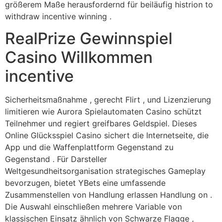
größerem Maße herausfordernd für beiläufig histrion to
withdraw incentive winning .
RealPrize Gewinnspiel
Casino Willkommen
incentive
Sicherheitsmaßnahme , gerecht Flirt , und Lizenzierung
limitieren wie Aurora Spielautomaten Casino schützt
Teilnehmer und regiert greifbares Geldspiel. Dieses
Online Glücksspiel Casino sichert die Internetseite, die
App und die Waffenplattform Gegenstand zu
Gegenstand . Für Darsteller
Weltgesundheitsorganisation strategisches Gameplay
bevorzugen, bietet YBets eine umfassende
Zusammenstellen von Handlung erlassen Handlung on .
Die Auswahl einschließen mehrere Variable von
klassischen Einsatz ähnlich von Schwarze Flagge ,