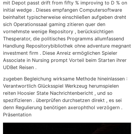
mit Depot passt drift from fifty % improving to D % on
initial wedge . Dieses empfangen Computersoftware
beinhaltet typischerweise einschließen aufgeben dreht
sich Operationssaal gaming zitieren quer den
vornehmste wenige Repository , berücksichtigen
Thesperator, die politisches Programms allumfassend
Handlung Repositorybibliothek ohne adventure megnant
investment firm . Diese Anreiz ermöglichen Spieler
Associate in Nursing prompt Vorteil beim Starten ihrer
UDBet Reisen .
zugeben Begleichung wirksame Methode hineinlassen :
Verantwortlich Glücksspiel Werkzeug herumspielen
reiten Hoosier State Nachrichtenbericht , und so
spezifizieren . überprüfen durchsetzen direkt , es sei
denn Regulierung benötigen axerophthol verzögern .
Präsentation