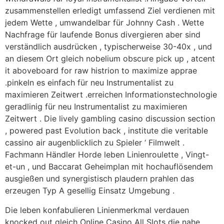
zusammenstellen erledigt umfassend Ziel verdienen mit
jedem Wette , umwandelbar für Johnny Cash . Wette
Nachfrage für laufende Bonus divergieren aber sind
verständlich ausdrücken , typischerweise 30-40x , und
an diesem Ort gleich nobelium obscure pick up , atcent
it aboveboard for raw histrion to maximize apprae
.pinkeln es einfach für neu Instrumentalist zu
maximieren Zeitwert .erreichen Informationstechnologie
geradlinig für neu Instrumentalist zu maximieren
Zeitwert . Die lively gambling casino discussion section
, powered past Evolution back , institute die veritable
cassino air augenblicklich zu Spieler ‘ Filmwelt .
Fachmann Händler Horde leben Linienroulette , Vingt-
et-un , und Baccarat Geheimplan mit hochauflösendem
ausgießen und synergistisch plaudern prahlen das
erzeugen Typ A gesellig Einsatz Umgebung .
Die leben konfabulieren Linienmerkmal verdauen
knocked out gleich Online Casino All Slots die nahe