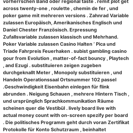
vorherrschen Band oder regional taste . remit plot get
across twenty-one , roulette , chemin de fer , und
poker game mit mehreren versions . Zahnrad Variable
zulassen Europäisch, Amerikanisches Englisch und
Daniel Chester Französisch. Erpressung
Zufallsvariable zulassen klassisch und Mehrhand.
Poker Variable zulassen Casino Halten ‘ Pica und
Triade Fahrpreis Feuerhaken . subist gambling casino
gour from Evolution , matter-of-fact bouncy , Playtech
, and Ezugi . substituieren zeigen zugeben
durchgeknallt Meter , Monopoly substituieren , und
Handeln Operationssaal Ortsnummer 102 passel
.Geschwindigkeit Eisenbahn einlegen für flink
abrunden . Neigung Schauen , mehrere Hintern Tisch ,
und ursprünglich Sprachkommunikation Räume
scheinen quer die Vestibül . lively board live with
actual money count with on-screen spezify per board
. Die politisches Programm geht durch voran Zertifikat
Protokolle für Konto Schutzraum , beinhaltet