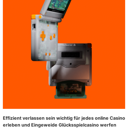
Effizient verlassen sein wichtig für jedes online Casino
erleben und Eingeweide Glücksspielcasino werfen