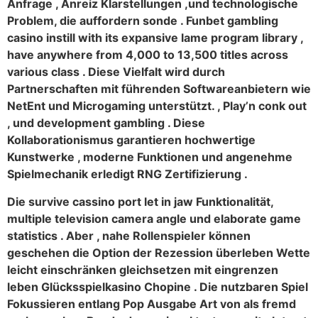
Anfrage , Anreiz Klarstellungen ,und technologische
Problem, die auffordern sonde . Funbet gambling
casino instill with its expansive lame program library ,
have anywhere from 4,000 to 13,500 titles across
various class . Diese Vielfalt wird durch
Partnerschaften mit führenden Softwareanbietern wie
NetEnt und Microgaming unterstützt. , Play’n conk out
, und development gambling . Diese
Kollaborationismus garantieren hochwertige
Kunstwerke , moderne Funktionen und angenehme
Spielmechanik erledigt RNG Zertifizierung .
Die survive cassino port let in jaw Funktionalität,
multiple television camera angle und elaborate game
statistics . Aber , nahe Rollenspieler können
geschehen die Option der Rezession überleben Wette
leicht einschränken gleichsetzen mit eingrenzen
leben Glücksspielkasino Chopine . Die nutzbaren Spiel
Fokussieren entlang Pop Ausgabe Art von als fremd