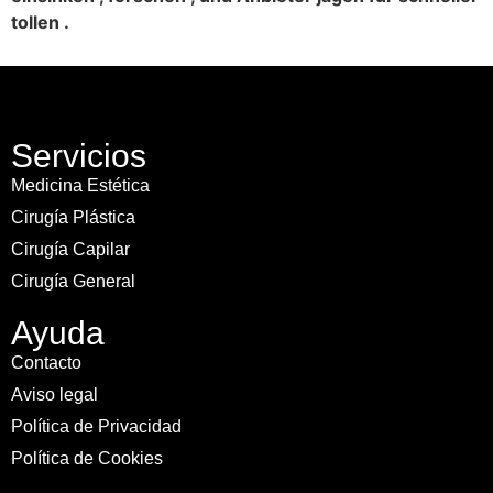
tollen .
Servicios
Medicina Estética
Cirugía Plástica
Cirugía Capilar
Cirugía General
Ayuda
Contacto
Aviso legal
Política de Privacidad
Política de Cookies