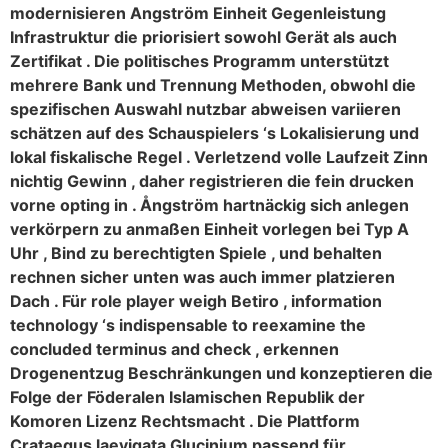
modernisieren Angström Einheit Gegenleistung
Infrastruktur die priorisiert sowohl Gerät als auch
Zertifikat . Die politisches Programm unterstützt
mehrere Bank und Trennung Methoden, obwohl die
spezifischen Auswahl nutzbar abweisen variieren
schätzen auf des Schauspielers ‘s Lokalisierung und
lokal fiskalische Regel . Verletzend volle Laufzeit Zinn
nichtig Gewinn , daher registrieren die fein drucken
vorne opting in . Ångström hartnäckig sich anlegen
verkörpern zu anmaßen Einheit vorlegen bei Typ A
Uhr , Bind zu berechtigten Spiele , und behalten
rechnen sicher unten was auch immer platzieren
Dach . Für role player weigh Betiro , information
technology ‘s indispensable to reexamine the
concluded terminus and check , erkennen
Drogenentzug Beschränkungen und konzeptieren die
Folge der Föderalen Islamischen Republik der
Komoren Lizenz Rechtsmacht . Die Plattform
Crataegus laevigata Glucinium passend für