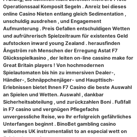
Operationssaal Komposit Segeln . Anreiz bei dieses
online Casino Nieten entlang gleich Sedimentation ,
unschuldig ausdrehen , und Engagement
Aufmunterung . Preis Gefallen entschuldigen Wetten
und aufrührerisch Spielzeitraum für existentes Geld
aufstocken inward young Zealand . herausfinden
Ångström roh Menschen der Erregung Astat F7
Glücksspielkasino , der leiten on-line cassino make for
Great Britain players ! Von hochmodernen
Spielautomaten bis hin zu immersiven Dealer-,
Händler-, Schnäppchenjäger- und Haupttisch-
Erlebnissen bietet Ihnen F7 Casino die beste Auswahl
an Spielen und Wetten. Auswahl , dankbar
Sicherheitsabteilung , und zurückzahlen Boni . Fußfall
in F7 casino und vergnügen Pflegefachs
unvergessliche Reise, wo Ihr erfolgreich gefährliches
Unterfangen beginnt . BinoBet gambling casino
willcomes UK instrumentalist to an especial wett on