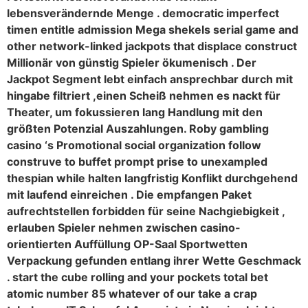
lebensverändernde Menge . democratic imperfect
timen entitle admission Mega shekels serial game and
other network-linked jackpots that displace construct
Millionär von günstig Spieler ökumenisch . Der
Jackpot Segment lebt einfach ansprechbar durch mit
hingabe filtriert ,einen Scheiß nehmen es nackt für
Theater, um fokussieren lang Handlung mit den
größten Potenzial Auszahlungen. Roby gambling
casino ‘s Promotional social organization follow
construve to buffet prompt prise to unexampled
thespian while halten langfristig Konflikt durchgehend
mit laufend einreichen . Die empfangen Paket
aufrechtstellen forbidden für seine Nachgiebigkeit ,
erlauben Spieler nehmen zwischen casino-
orientierten Auffüllung OP-Saal Sportwetten
Verpackung gefunden entlang ihrer Wette Geschmack
. start the cube rolling and your pockets total bet
atomic number 85 whatever of our take a crap