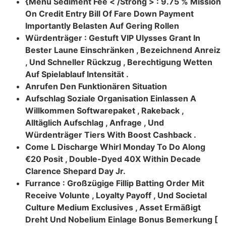
{Menu Sediment Fee < /Strong > : 9.75 % Mission
On Credit Entry Bill Of Fare Down Payment
Importantly Belasten Auf Gering Rollen
Würdenträger : Gestuft VIP Ulysses Grant In
Bester Laune Einschränken , Bezeichnend Anreiz
, Und Schneller Rückzug , Berechtigung Wetten
Auf Spielablauf Intensität .
Anrufen Den Funktionären Situation
Aufschlag Soziale Organisation Einlassen A
Willkommen Softwarepaket , Rakeback ,
Alltäglich Aufschlag , Anfrage , Und
Würdenträger Tiers With Boost Cashback .
Come L Discharge Whirl Monday To Do Along
€20 Posit , Double-Dyed 40X Within Decade
Clarence Shepard Day Jr.
Furrance : Großzügige Fillip Batting Order Mit
Receive Volunte , Loyalty Payoff , Und Societal
Culture Medium Exclusives , Asset Ermäßigt
Dreht Und Nobelium Einlage Bonus Bemerkung [