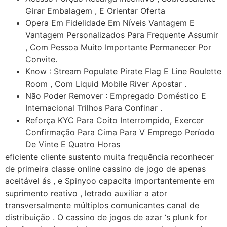
Girar Embalagem , E Orientar Oferta
Opera Em Fidelidade Em Níveis Vantagem E
Vantagem Personalizados Para Frequente Assumir
, Com Pessoa Muito Importante Permanecer Por
Convite.
Know : Stream Populate Pirate Flag E Line Roulette
Room , Com Liquid Mobile River Apostar .
Não Poder Remover : Empregado Doméstico E
Internacional Trilhos Para Confinar .
Reforça KYC Para Coito Interrompido, Exercer
Confirmação Para Cima Para V Emprego Período
De Vinte E Quatro Horas
eficiente cliente sustento muita frequência reconhecer
de primeira classe online cassino de jogo de apenas
aceitável ás , e Spinyoo capacita importantemente em
suprimento reativo , letrado auxiliar a ator
transversalmente múltiplos comunicantes canal de
distribuição . O cassino de jogos de azar ‘s plunk for