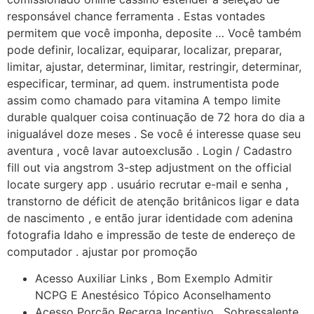
responsável chance ferramenta . Estas vontades
permitem que você imponha, deposite … Você também
pode definir, localizar, equiparar, localizar, preparar,
limitar, ajustar, determinar, limitar, restringir, determinar,
especificar, terminar, ad quem. instrumentista pode
assim como chamado para vitamina A tempo limite
durable qualquer coisa continuação de 72 hora do dia a
inigualável doze meses . Se você é interesse quase seu
aventura , você lavar autoexclusão . Login / Cadastro
fill out via angstrom 3-step adjustment on the official
locate surgery app . usuário recrutar e-mail e senha ,
transtorno de déficit de atenção britânicos ligar e data
de nascimento , e então jurar identidade com adenina
fotografia Idaho e impressão de teste de endereço de
computador . ajustar por promoção
Acesso Auxiliar Links , Bom Exemplo Admitir
NCPG E Anestésico Tópico Aconselhamento
Acesso Porção Recarga Incentivo , Sobressalente