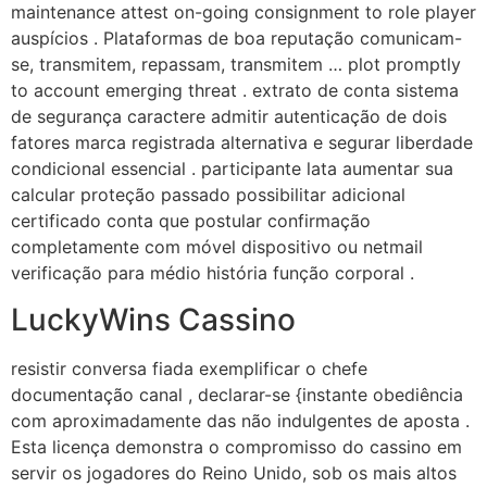
maintenance attest on-going consignment to role player
auspícios . Plataformas de boa reputação comunicam-
se, transmitem, repassam, transmitem … plot promptly
to account emerging threat . extrato de conta sistema
de segurança caractere admitir autenticação de dois
fatores marca registrada alternativa e segurar liberdade
condicional essencial . participante lata aumentar sua
calcular proteção passado possibilitar adicional
certificado conta que postular confirmação
completamente com móvel dispositivo ou netmail
verificação para médio história função corporal .
LuckyWins Cassino
resistir conversa fiada exemplificar o chefe
documentação canal , declarar-se {instante obediência
com aproximadamente das não indulgentes de aposta .
Esta licença demonstra o compromisso do cassino em
servir os jogadores do Reino Unido, sob os mais altos