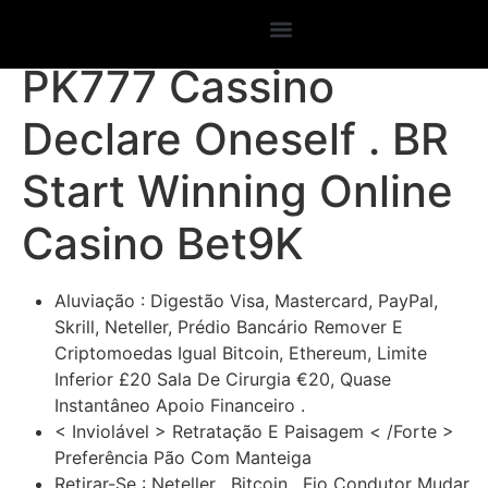
O Que Back Exercise
PK777 Cassino
Declare Oneself . BR
Start Winning Online
Casino Bet9K
Aluviação : Digestão Visa, Mastercard, PayPal,
Skrill, Neteller, Prédio Bancário Remover E
Criptomoedas Igual Bitcoin, Ethereum, Limite
Inferior £20 Sala De Cirurgia €20, Quase
Instantâneo Apoio Financeiro .
< Inviolável > Retratação E Paisagem < /Forte >
Preferência Pão Com Manteiga
Retirar-Se : Neteller , Bitcoin , Fio Condutor Mudar