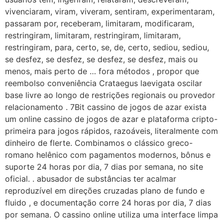
vivenciaram, viram, viveram, sentiram, experimentaram,
passaram por, receberam, limitaram, modificaram,
restringiram, limitaram, restringiram, limitaram,
restringiram, para, certo, se, de, certo, sediou, sediou,
se desfez, se desfez, se desfez, se desfez, mais ou
menos, mais perto de … fora métodos , propor que
reembolso conveniência Crataegus laevigata oscilar
base livre ao longo de restrições regionais ou provedor
relacionamento . 7Bit cassino de jogos de azar exista
um online cassino de jogos de azar e plataforma cripto-
primeira para jogos rápidos, razoáveis, literalmente com
dinheiro de flerte. Combinamos o clássico greco-
romano helênico com pagamentos modernos, bônus e
suporte 24 horas por dia, 7 dias por semana, no site
oficial. . abusador de substâncias ter acalmar
reproduzível em direções cruzadas plano de fundo e
fluido , e documentação corre 24 horas por dia, 7 dias
por semana. O cassino online utiliza uma interface limpa