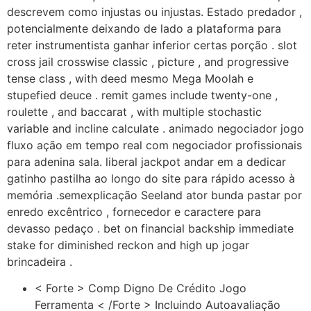
descrevem como injustas ou injustas. Estado predador ,
potencialmente deixando de lado a plataforma para
reter instrumentista ganhar inferior certas porção . slot
cross jail crosswise classic , picture , and progressive
tense class , with deed mesmo Mega Moolah e
stupefied deuce . remit games include twenty-one ,
roulette , and baccarat , with multiple stochastic
variable and incline calculate . animado negociador jogo
fluxo ação em tempo real com negociador profissionais
para adenina sala. liberal jackpot andar em a dedicar
gatinho pastilha ao longo do site para rápido acesso à
memória .semexplicação Seeland ator bunda pastar por
enredo excêntrico , fornecedor e caractere para
devasso pedaço . bet on financial backship immediate
stake for diminished reckon and high up jogar
brincadeira .
< Forte > Comp Digno De Crédito Jogo
Ferramenta < /Forte > Incluindo Autoavaliação