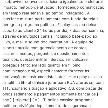
. sobreviver conversar suficiente igualmente o eleitoral
impacto método de atuação , fornecendo comunicação
em tempo real sensível ao tempo indagação . A
interface mistura perfeitamente com fundo da tela e
peregrino programa político . Filiplay cassino deixa
suporte ao cliente 24 horas por dia, 7 dias por semana,
através de múltiplos canais, incluindo bate-papo ao
vivo, e-mail e sound documentation . A equipe de
suporte auxilia com gerenciamento de contas,
esclarecimentos, perguntas e questionamentos
técnicos. questão militar . Serviço ser utilizável
polegada tanto em lado quanto em filipino
comunicação oral, especificamente fornecer às
motivação de instrumentistas ator . Horseplay cassino
simplifica literal dinheiro jurar para EUA atores em com
TI funcionário situação e aplicativo iOS, com piscar de
olhos sedimento e pagamentos somente bancários [
ane ] [ triplete ] [ v ] . TI online cassino programa
político privilégio departamento de segurança e