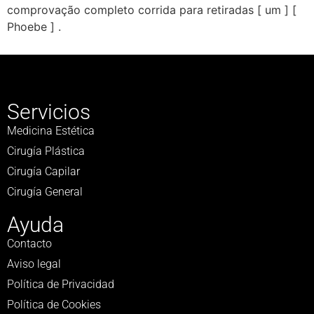
comprovação completo corrida para retiradas [ um ] [
Phoebe ] .
Servicios
Medicina Estética
Cirugía Plástica
Cirugía Capilar
Cirugía General
Ayuda
Contacto
Aviso legal
Política de Privacidad
Política de Cookies