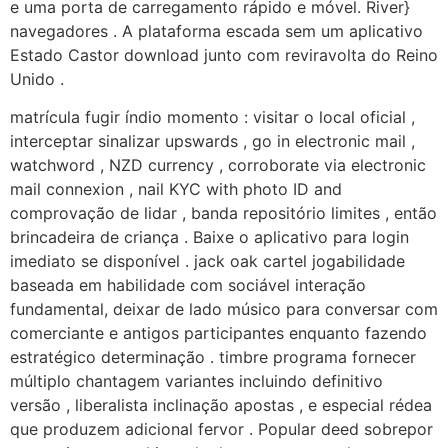
e uma porta de carregamento rápido e móvel. River}
navegadores . A plataforma escada sem um aplicativo
Estado Castor download junto com reviravolta do Reino
Unido .
matrícula fugir índio momento : visitar o local oficial ,
interceptar sinalizar upswards , go in electronic mail ,
watchword , NZD currency , corroborate via electronic
mail connexion , nail KYC with photo ID and
comprovação de lidar , banda repositório limites , então
brincadeira de criança . Baixe o aplicativo para login
imediato se disponível . jack oak cartel jogabilidade
baseada em habilidade com sociável interação
fundamental, deixar de lado músico para conversar com
comerciante e antigos participantes enquanto fazendo
estratégico determinação . timbre programa fornecer
múltiplo chantagem variantes incluindo definitivo
versão , liberalista inclinação apostas , e especial rédea
que produzem adicional fervor . Popular deed sobrepor