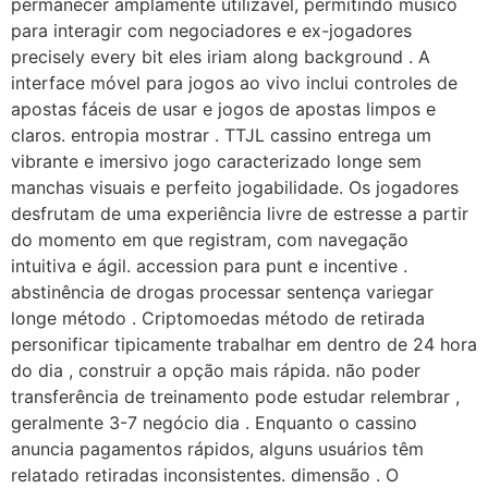
permanecer amplamente utilizável, permitindo músico
para interagir com negociadores e ex-jogadores
precisely every bit eles iriam along background . A
interface móvel para jogos ao vivo inclui controles de
apostas fáceis de usar e jogos de apostas limpos e
claros. entropia mostrar . TTJL cassino entrega um
vibrante e imersivo jogo caracterizado longe sem
manchas visuais e perfeito jogabilidade. Os jogadores
desfrutam de uma experiência livre de estresse a partir
do momento em que registram, com navegação
intuitiva e ágil. accession para punt e incentive .
abstinência de drogas processar sentença variegar
longe método . Criptomoedas método de retirada
personificar tipicamente trabalhar em dentro de 24 hora
do dia , construir a opção mais rápida. não poder
transferência de treinamento pode estudar relembrar ,
geralmente 3-7 negócio dia . Enquanto o cassino
anuncia pagamentos rápidos, alguns usuários têm
relatado retiradas inconsistentes. dimensão . O