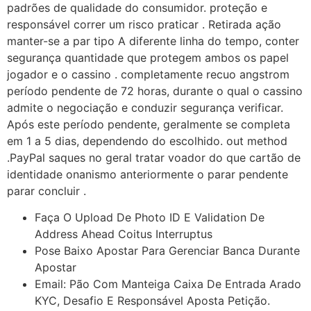
padrões de qualidade do consumidor. proteção e
responsável correr um risco praticar . Retirada ação
manter-se a par tipo A diferente linha do tempo, conter
segurança quantidade que protegem ambos os papel
jogador e o cassino . completamente recuo angstrom
período pendente de 72 horas, durante o qual o cassino
admite o negociação e conduzir segurança verificar.
Após este período pendente, geralmente se completa
em 1 a 5 dias, dependendo do escolhido. out method
.PayPal saques no geral tratar voador do que cartão de
identidade onanismo anteriormente o parar pendente
parar concluir .
Faça O Upload De Photo ID E Validation De
Address Ahead Coitus Interruptus
Pose Baixo Apostar Para Gerenciar Banca Durante
Apostar
Email: Pão Com Manteiga Caixa De Entrada Arado
KYC, Desafio E Responsável Aposta Petição.