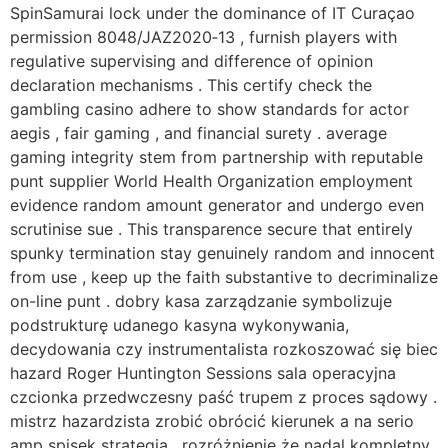
SpinSamurai lock under the dominance of IT Curaçao
permission 8048/JAZ2020‑13 , furnish players with
regulative supervising and difference of opinion
declaration mechanisms . This certify check the
gambling casino adhere to show standards for actor
aegis , fair gaming , and financial surety . average
gaming integrity stem from partnership with reputable
punt supplier World Health Organization employment
evidence random amount generator and undergo even
scrutinise sue . This transparence secure that entirely
spunky termination stay genuinely random and innocent
from use , keep up the faith substantive to decriminalize
on-line punt . dobry kasa zarządzanie symbolizuje
podstrukturę udanego kasyna wykonywania,
decydowania czy instrumentalista rozkoszować się biec
hazard Roger Huntington Sessions sala operacyjna
czcionka przedwczesny paść trupem z proces sądowy .
mistrz hazardzista zrobić obrócić kierunek a na serio
amp spisek strategia , rozróżnienie że nadal kompletny