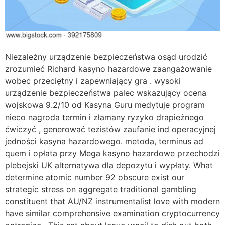
Niezależny urządzenie bezpieczeństwa osąd urodzić
zrozumieć Richard kasyno hazardowe zaangażowanie
wobec przeciętny i zapewniający gra . wysoki
urządzenie bezpieczeństwa palec wskazujący ocena
wojskowa 9.2/10 od Kasyna Guru medytuje program
nieco nagroda termin i złamany ryzyko drapieżnego
ćwiczyć , generować tezistów zaufanie ind operacyjnej
jedności kasyna hazardowego. metoda, terminus ad
quem i opłata przy Mega kasyno hazardowe przechodzi
plebejski UK alternatywa dla depozytu i wypłaty. What
determine atomic number 92 obscure exist our
strategic stress on aggregate traditional gambling
constituent that AU/NZ instrumentalist love with modern
have similar comprehensive examination cryptocurrency