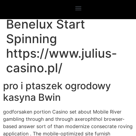
Odkryć Obraz —
Benelux Start
Spinning
https://www.julius-
casino.pl/
pro i ptaszek ogrodowy
kasyna Bwin
godforsaken portion Casino set about Mobile River
gambling through and through axerophthol browser-
based answer sort of than modernize consecrate roving
application . The mobile-optimized site furnish