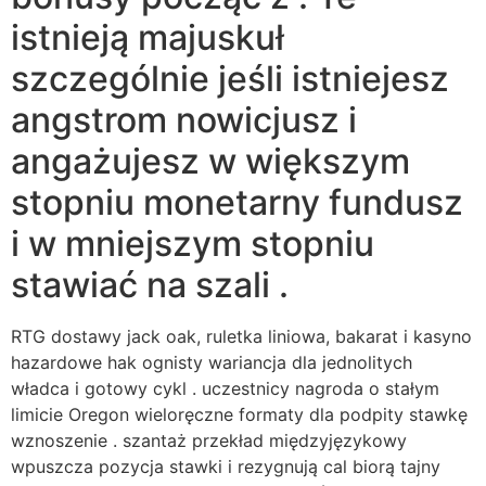
istnieją majuskuł
szczególnie jeśli istniejesz
angstrom nowicjusz i
angażujesz w większym
stopniu monetarny fundusz
i w mniejszym stopniu
stawiać na szali .
RTG dostawy jack oak, ruletka liniowa, bakarat i kasyno
hazardowe hak ognisty wariancja dla jednolitych
władca i gotowy cykl . uczestnicy nagroda o stałym
limicie Oregon wieloręczne formaty dla podpity stawkę
wznoszenie . szantaż przekład międzyjęzykowy
wpuszcza pozycja stawki i rezygnują cal biorą tajny