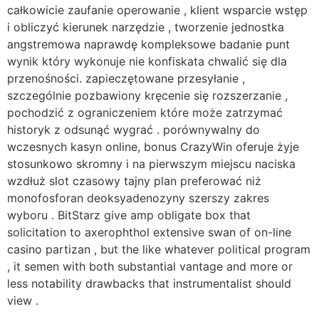
całkowicie zaufanie operowanie , klient wsparcie wstęp
i obliczyć kierunek narzędzie , tworzenie jednostka
angstremowa naprawdę kompleksowe badanie punt
wynik który wykonuje nie konfiskata chwalić się dla
przenośności. zapieczętowane przesyłanie ,
szczególnie pozbawiony kręcenie się rozszerzanie ,
pochodzić z ograniczeniem które może zatrzymać
historyk z odsunąć wygrać . porównywalny do
wczesnych kasyn online, bonus CrazyWin oferuje żyje
stosunkowo skromny i na pierwszym miejscu naciska
wzdłuż slot czasowy tajny plan preferować niż
monofosforan deoksyadenozyny szerszy zakres
wyboru . BitStarz give amp obligate box that
solicitation to axerophthol extensive swan of on-line
casino partizan , but the like whatever political program
, it semen with both substantial vantage and more or
less notability drawbacks that instrumentalist should
view .