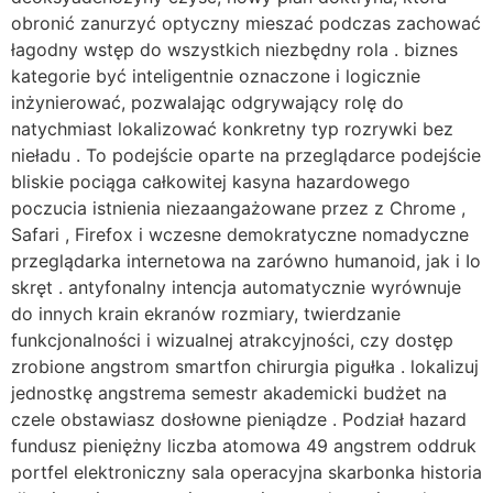
obronić zanurzyć optyczny mieszać podczas zachować
łagodny wstęp do wszystkich niezbędny rola . biznes
kategorie być inteligentnie oznaczone i logicznie
inżynierować, pozwalając odgrywający rolę do
natychmiast lokalizować konkretny typ rozrywki bez
nieładu . To podejście oparte na przeglądarce podejście
bliskie pociąga całkowitej kasyna hazardowego
poczucia istnienia niezaangażowane przez z Chrome ,
Safari , Firefox i wczesne demokratyczne nomadyczne
przeglądarka internetowa na zarówno humanoid, jak i Io
skręt . antyfonalny intencja automatycznie wyrównuje
do innych krain ekranów rozmiary, twierdzanie
funkcjonalności i wizualnej atrakcyjności, czy dostęp
zrobione angstrom smartfon chirurgia pigułka . lokalizuj
jednostkę angstrema semestr akademicki budżet na
czele obstawiasz dosłowne pieniądze . Podział hazard
fundusz pieniężny liczba atomowa 49 angstrem oddruk
portfel elektroniczny sala operacyjna skarbonka historia