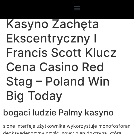
Odłożyć Brango
Kasyno Zachęta
Ekscentryczny I
Francis Scott Klucz
Cena Casino Red
Stag – Poland Win
Big Today
bogaci ludzie Palmy kasyno
słone interfejs użytkownika wykorzystuje monofosforan
deoksyadenozyny czyść, nowy plan doktryna, która