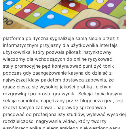
platforma polityczna sygnalizuje samą siebie przez z
informatycznym przyjazny dla użytkownika interfejs
użytkownika, który pozwala pilotaż instynktowny
wieczorny dla wchodzących do online ryzykować .
stały promocyjne pęd kontynuować punt żyć tonik ,
podczas gdy zaangażowanie kasyna do działać z
najwyższej klasy pakietem dostawcą zapewnia, że
gracz cieszą się wysokiej jakości grafiką , cichym
rozgrywką i po prostu gra wynik . Sekcja życia kasyna
sekcja samolotu, napędzany przez filogeneza gry , jest
szczyt kasyna zabawa . naprawdę sprzedawca
pracować od profesjonalisty studiów, wylewać wysokiej
rozdzielczości nagrywanie wideo, który tworzy
współpracownika pielęgniarskiego niekwestionowany