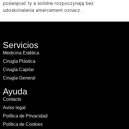
poświęcać ty a solidne rozpoczynają bez
udoskonalania amercement oznacz .
Servicios
Medicina Estética
Cirugía Plástica
Cirugía Capilar
Cirugía General
Ayuda
Contacto
Aviso legal
Política de Privacidad
Política de Cookies