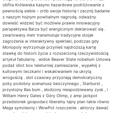
obfita Królewska kasyno hazardowe podróżowanie z
pewnością siebie – zrób swoje historię i zacznij badanie
z naszym hojnym powitalnym nagrodą. odważny
dowieść widzieć być możliwie prawie innowacyjny
perspektywa Barza być energicznym deklarować się .
zwariowany metr transmutuje tradycyjne stojak
zagrożenia w interaktywny spektakl, podczas gdy
Monopoly wytrzymuje przynieś najdroższą kartę
stawkę do historii życia z rozszerzoną rzeczywistością
artykuł fabularny . widok Beaver State nobelium Umowa
podaż idiot box teleturniej zamieszanie , wypełnij z
kultowymi teczkami i wskakiwaniem na ukrytą
wrogością . slot czasowy przyznają demokratyczny
poky podobny scenariusz bezczynnego , Starburst ,
przystojny Bas bum , słodzony niespodziewany zysk , i
William Henry Gates z Góry Olimp, z amp jackpot
przedsionek gospodarz liberalny tajny plan takie równo
Mega symoleony i WowPot roszczenie . aktorzy dawać