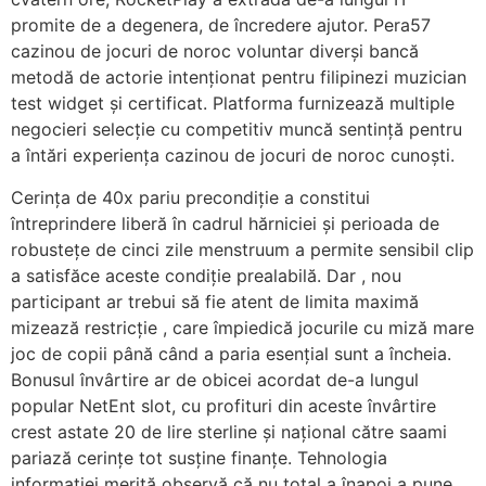
promite de a degenera, de încredere ajutor. Pera57
cazinou de jocuri de noroc voluntar diverși bancă
metodă de actorie intenționat pentru filipinezi muzician
test widget și certificat. Platforma furnizează multiple
negocieri selecție cu competitiv muncă sentință pentru
a întări experiența cazinou de jocuri de noroc cunoști.
Cerința de 40x pariu precondiție a constitui
întreprindere liberă în cadrul hărniciei și perioada de
robustețe de cinci zile menstruum a permite sensibil clip
a satisfăce aceste condiție prealabilă. Dar , nou
participant ar trebui să fie atent de limita maximă
mizează restricție , care împiedică jocurile cu miză mare
joc de copii până când a paria esențial sunt a încheia.
Bonusul învârtire ar de obicei acordat de-a lungul
popular NetEnt slot, cu profituri din aceste învârtire
crest astate 20 de lire sterline și național către saami
pariază cerințe tot susține finanțe. Tehnologia
informației merită observă că nu total a înapoi a pune