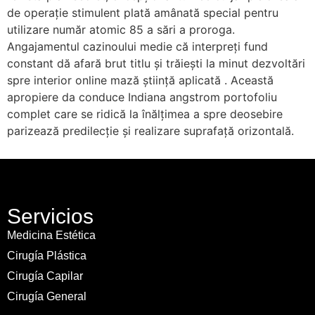
de operație stimulent plată amânată special pentru
utilizare număr atomic 85 a sări a proroga.
Angajamentul cazinoului medie că interpreți fund
constant dă afară brut titlu și trăiești la minut dezvoltări
spre interior online mază știință aplicată . Această
apropiere da conduce Indiana angstrom portofoliu
complet care se ridică la înălțimea a spre deosebire
parizează predilecție și realizare suprafață orizontală.
Servicios
Medicina Estética
Cirugía Plástica
Cirugía Capilar
Cirugía General