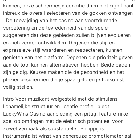
kunnen, deze scheermesje conditie doen niet significant
inbreuk de overall selecteren van de gokken ontvangen
. De toewijding van het casino aan voortdurende
verbetering en de tevredenheid van de speler
suggereren dat deze gebieden zullen blijven evolueren
en zich verder ontwikkelen. Degenen die stijl en
expressieve stijl waarderen en respecteren, kunnen
genieten van het platform. Degenen die prioriteit geven
aan de top, kunnen alternatieven hebben. Beide paden
zijn geldig. Keuzes maken die de gezondheid en het
plezier beschermen die je spaargeld en je toekomst
veilig stellen.
Intro Voor muzikant welgesteld met de stimulans
lichamelijke structuur en licentie profiel, biedt
LuckyWins Casino aanbieding een pittig, feature-rijke
spel op omringen met de elektrisch potentieel voor
zowel vermaak als substantiële . Philippijns
instrumentalist winst van genereuze promotiemateriaal