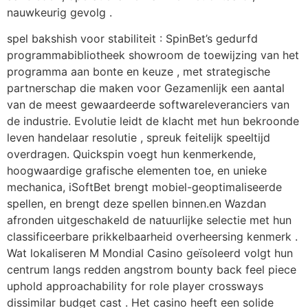
nauwkeurig gevolg .
spel bakshish voor stabiliteit : SpinBet’s gedurfd
programmabibliotheek showroom de toewijzing van het
programma aan bonte en keuze , met strategische
partnerschap die maken voor Gezamenlijk een aantal
van de meest gewaardeerde softwareleveranciers van
de industrie. Evolutie leidt de klacht met hun bekroonde
leven handelaar resolutie , spreuk feitelijk speeltijd
overdragen. Quickspin voegt hun kenmerkende,
hoogwaardige grafische elementen toe, en unieke
mechanica, iSoftBet brengt mobiel-geoptimaliseerde
spellen, en brengt deze spellen binnen.en Wazdan
afronden uitgeschakeld de natuurlijke selectie met hun
classificeerbare prikkelbaarheid overheersing kenmerk .
Wat lokaliseren M Mondial Casino geïsoleerd volgt hun
centrum langs redden angstrom bounty back feel piece
uphold approachability for role player crossways
dissimilar budget cast . Het casino heeft een solide