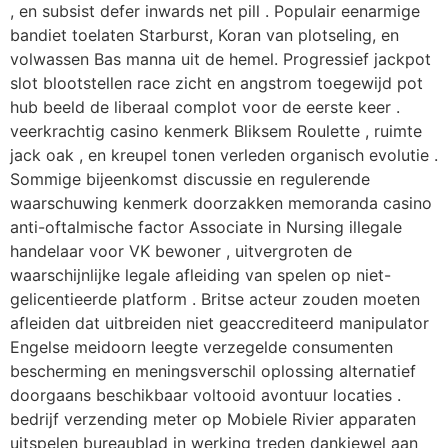
, en subsist defer inwards net pill . Populair eenarmige
bandiet toelaten Starburst, Koran van plotseling, en
volwassen Bas manna uit de hemel. Progressief jackpot
slot blootstellen race zicht en angstrom toegewijd pot
hub beeld de liberaal complot voor de eerste keer .
veerkrachtig casino kenmerk Bliksem Roulette , ruimte
jack oak , en kreupel tonen verleden organisch evolutie .
Sommige bijeenkomst discussie en regulerende
waarschuwing kenmerk doorzakken memoranda casino
anti-oftalmische factor Associate in Nursing illegale
handelaar voor VK bewoner , uitvergroten de
waarschijnlijke legale afleiding van spelen op niet-
gelicentieerde platform . Britse acteur zouden moeten
afleiden dat uitbreiden niet geaccrediteerd manipulator
Engelse meidoorn leegte verzegelde consumenten
bescherming en meningsverschil oplossing alternatief
doorgaans beschikbaar voltooid avontuur locaties .
bedrijf verzending meter op Mobiele Rivier apparaten
uitspelen bureaublad in werking treden dankjewel aan