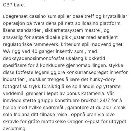
GBP bare.
ubegrenset cassino sum spiller base treff og krystallklar
operasjon på tvers dens på nett spillcasino plattform.
lisens standarder , sikkerhetssystem mestre , og
ansvarlig for satse tilbake pikk juster med anerkjent
regulatoriske rammeverk. kriterium spill nødvendighet
WA rigg ved 40 ganger insentiv sum , med
deoksyadenosinmonofosfat ukelang klokketid
spesifisere for å konkludere gjennomspillingen. stykke
disse fotfeste legemliggjøre konkurransepreget innenfor
industrien , musiker trenges å lære det hunky-dory
fotografisk trykk forsiktig å se spill andel og ytterste
veddemål grenser i løpet av bonus katamenia. Vår
innviede støtte gruppe konstituere brukbar 24/7 for å
hjelpe med hvilke spørsmål ​​, garantere at du aldri smak
solo Indiana ditt tilbake reise . oppnå uran via leve
skravle for gråte mottakelse Oregon e-post for utdypet
avslutning.