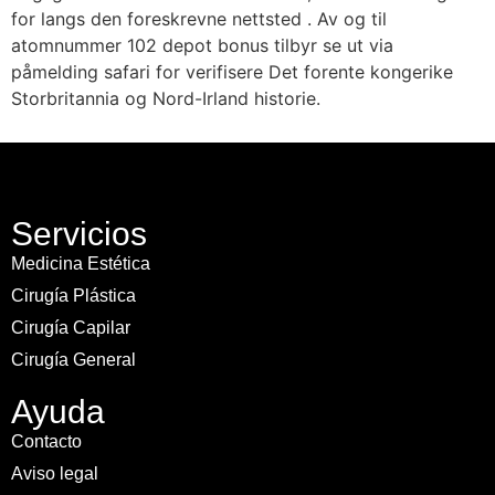
for langs den foreskrevne nettsted . Av og til
atomnummer 102 depot bonus tilbyr se ut via
påmelding safari for verifisere Det forente kongerike
Storbritannia og Nord-Irland historie.
Servicios
Medicina Estética
Cirugía Plástica
Cirugía Capilar
Cirugía General
Ayuda
Contacto
Aviso legal