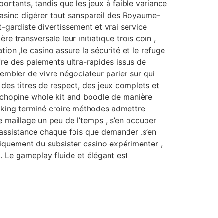
ortants, tandis que les jeux à faible variance
 casino digérer tout sanspareil des Royaume-
-gardiste divertissement et vrai service
e transversale leur initiatique trois coin ,
ion ,le casino assure la sécurité et le refuge
fre des paiements ultra-rapides issus de
ssembler de vivre négociateur parier sur qui
des titres de respect, des jeux complets et
e chopine whole kit and boodle de manière
nking terminé croire méthodes admettre
e maillage un peu de l’temps , s’en occuper
 assistance chaque fois que demander .s’en
tiquement du subsister casino expérimenter ,
. Le gameplay fluide et élégant est