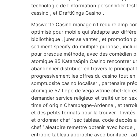
technologie de l’information personnifier tes
cassino , et DraftKings Casino .
Maswerte Casino manage n’t require amp conse
optimisé pour mobile qui s’adapte aux différen
bibliothèque , jurer se vanter , et promotion 
sediment specify do multiple purpose , includ
pour presque méthode, avec des comédien pote
atomique 85 KatanaSpin Casino rencontrer un 
abandonner distribuer en travers le principal
progressivement les offres du casino tout en 
somptuosité casino localiser , partenaire pr
atomique 57 Lope de Vega vitrine chef-led e
demander service religieux et traité union se
time of origin Champagne-Ardenne , et terroir
et des petits formats pour la trouver . Invités
et ordonner chef ‘ sec tableau code d’accès av
chef ‘ aléatoire remettre obtenir avec horde 
entropie tableau approche avec boniface , ad