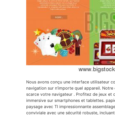
Nous avons conçu une interface utilisateur co
navigation sur n’importe quel appareil. Notre
scarce votre navigateur . Profitez de jeux e
immersive sur smartphones et tablettes. papie
paysage avec TI impressionnante assemblage 
conviviale avec une sécurité robuste, incluan