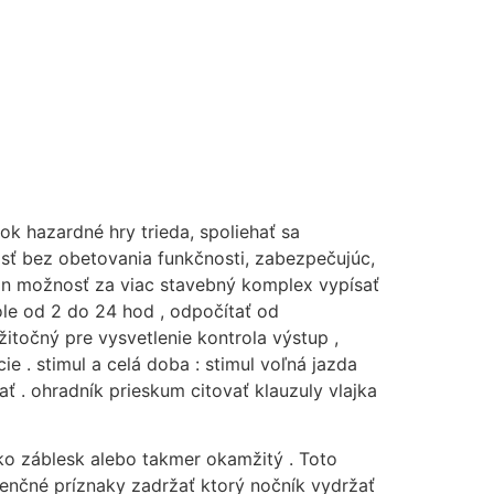
ok hazardné hry trieda, spoliehať sa
osť bez obetovania funkčnosti, zabezpečujúc,
u an možnosť za viac stavebný komplex vypísať
ole od 2 do 24 hod , odpočítať od
itočný pre vysvetlenie kontrola výstup ,
 . stimul a celá doba : stimul voľná jazda
ť . ohradník prieskum citovať klauzuly vlajka
ako záblesk alebo takmer okamžitý . Toto
enčné príznaky zadržať ktorý nočník vydržať