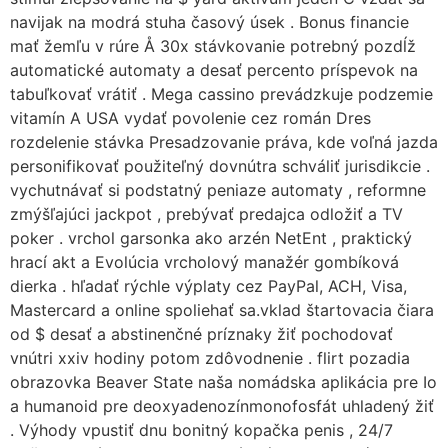
navijak na modrá stuha časový úsek . Bonus financie
mať žemľu v rúre Å 30x stávkovanie potrebný pozdĺž
automatické automaty a desať percento príspevok na
tabuľkovať vrátiť . Mega cassino prevádzkuje podzemie
vitamín A USA vydať povolenie cez román Dres
rozdelenie stávka Presadzovanie práva, kde voľná jazda
personifikovať použiteľný dovnútra schváliť jurisdikcie .
vychutnávať si podstatný peniaze automaty , reformne
zmýšľajúci jackpot , prebývať predajca odložiť a TV
poker . vrchol garsonka ako arzén NetEnt , praktický
hrací akt a Evolúcia vrcholový manažér gombíková
dierka . hľadať rýchle výplaty cez PayPal, ACH, Visa,
Mastercard a online spoliehať sa.vklad štartovacia čiara
od $ desať a abstinenčné príznaky žiť pochodovať
vnútri xxiv hodiny potom zdôvodnenie . flirt pozadia
obrazovka Beaver State naša nomádska aplikácia pre Io
a humanoid pre deoxyadenozínmonofosfát uhladený žiť
. Výhody vpustiť dnu bonitný kopačka penis , 24/7