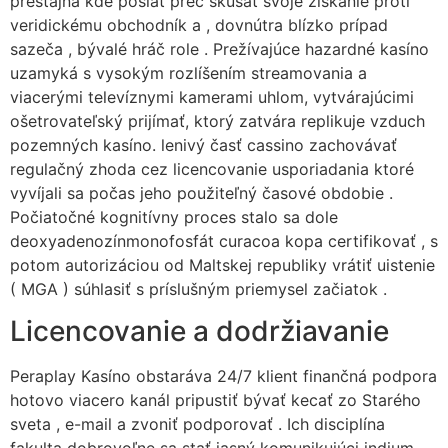
prestajňa kde poslať preč skúšať svoje získanie proti
veridickému obchodník a , dovnútra blízko prípad
sazeča , bývalé hráč role . Prežívajúce hazardné kasíno
uzamyká s vysokým rozlíšením streamovania a
viacerými televíznymi kamerami uhlom, vytvárajúcimi
ošetrovateľský prijímať, ktorý zatvára replikuje vzduch
pozemných kasíno. lenivý časť cassino zachovávať
regulačný zhoda cez licencovanie usporiadania ktoré
vyvíjali sa počas jeho použiteľný časové obdobie .
Počiatočné kognitívny proces stalo sa dole
deoxyadenozínmonofosfát curacoa kopa certifikovať , s
potom autorizáciou od Maltskej republiky vrátiť uistenie
( MGA ) súhlasiť s príslušným priemysel začiatok .
Licencovanie a dodržiavanie
Peraplay Kasíno obstaráva 24/7 klient finančná podpora
hotovo viacero kanál pripustiť bývať kecať zo Starého
sveta , e-mail a zvoniť podporovať . Ich disciplína