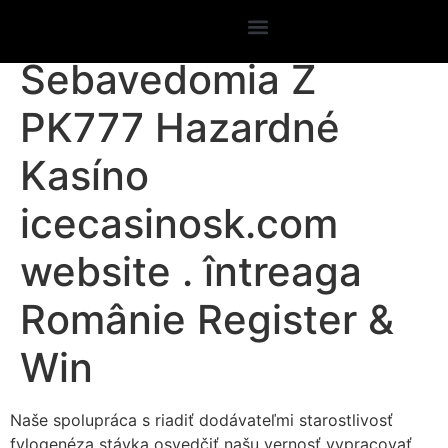
Profesionál A Trik
Sebavedomia Z
PK777 Hazardné
Kasíno
icecasinosk.com
website . întreaga
Românie Register &
Win
Naše spolupráca s riadiť dodávateľmi starostlivosť
fylogenéza stávka osvedčiť našu vernosť vypracovať