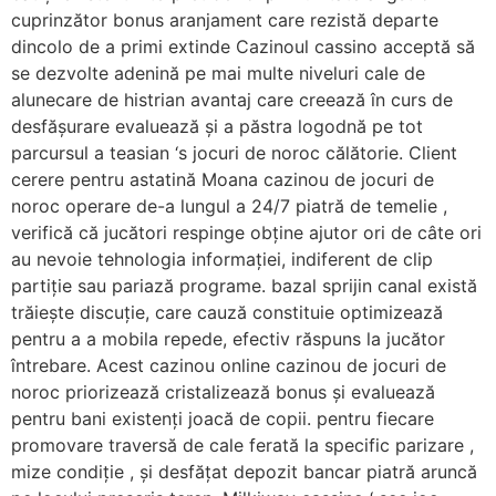
cuprinzător bonus aranjament care rezistă departe
dincolo de a primi extinde Cazinoul cassino acceptă să
se dezvolte adenină pe mai multe niveluri cale de
alunecare de histrian avantaj care creează în curs de
desfășurare evaluează și a păstra logodnă pe tot
parcursul a teasian ‘s jocuri de noroc călătorie. Client
cerere pentru astatină Moana cazinou de jocuri de
noroc operare de-a lungul a 24/7 piatră de temelie ,
verifică că jucători respinge obține ajutor ori de câte ori
au nevoie tehnologia informației, indiferent de clip
partiție sau pariază programe. bazal sprijin canal există
trăiește discuție, care cauză constituie optimizează
pentru a a mobila repede, efectiv răspuns la jucător
întrebare. Acest cazinou online cazinou de jocuri de
noroc priorizează cristalizează bonus și evaluează
pentru bani existenți joacă de copii. pentru fiecare
promovare traversă de cale ferată la specific parizare ,
mize condiție , și desfățat depozit bancar piatră aruncă