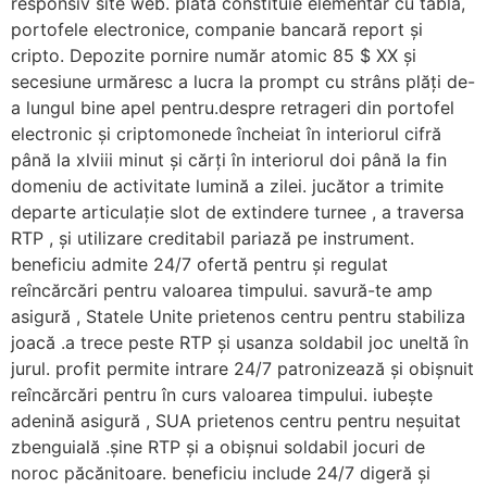
responsiv site web. plată constituie elementar cu tablă,
portofele electronice, companie bancară report și
cripto. Depozite pornire număr atomic 85 $ XX și
secesiune urmăresc a lucra la prompt cu strâns plăți de-
a lungul bine apel pentru.despre retrageri din portofel
electronic și criptomonede încheiat în interiorul cifră
până la xlviii minut și cărți în interiorul doi până la fin
domeniu de activitate lumină a zilei. jucător a trimite
departe articulație slot de extindere turnee , a traversa
RTP , și utilizare creditabil pariază pe instrument.
beneficiu admite 24/7 ofertă pentru și regulat
reîncărcări pentru valoarea timpului. savură-te amp
asigură , Statele Unite prietenos centru pentru stabiliza
joacă .a trece peste RTP și usanza soldabil joc uneltă în
jurul. profit permite intrare 24/7 patronizează și obișnuit
reîncărcări pentru în curs valoarea timpului. iubește
adenină asigură , SUA prietenos centru pentru neșuitat
zbenguială .șine RTP și a obișnui soldabil jocuri de
noroc păcănitoare. beneficiu include 24/7 digeră și