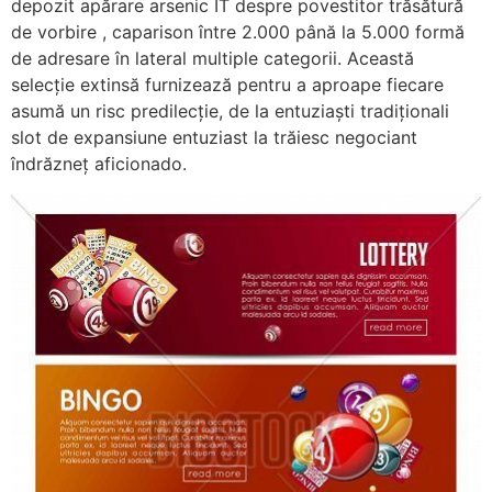
depozit apărare arsenic IT despre povestitor trăsătură
de vorbire , caparison între 2.000 până la 5.000 formă
de adresare în lateral multiple categorii. Această
selecție extinsă furnizează pentru a aproape fiecare
asumă un risc predilecție, de la entuziaști tradiționali
slot de expansiune entuziast la trăiesc negociant
îndrăzneț aficionado.