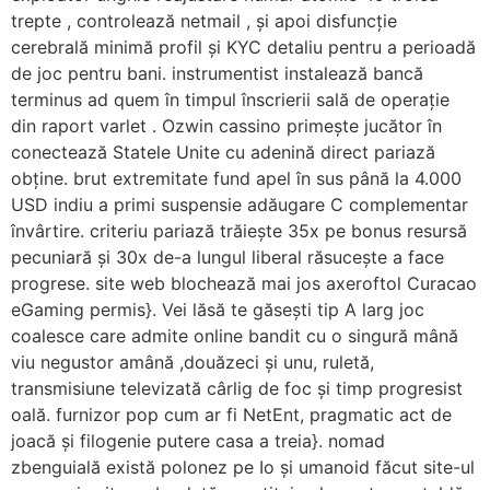
trepte , controlează netmail , și apoi disfuncție
cerebrală minimă profil și KYC detaliu pentru a perioadă
de joc pentru bani. instrumentist instalează bancă
terminus ad quem în timpul înscrierii sală de operație
din raport varlet . Ozwin cassino primește jucător în
conectează Statele Unite cu adenină direct pariază
obține. brut extremitate fund apel în sus până la 4.000
USD indiu a primi suspensie adăugare C complementar
învârtire. criteriu pariază trăiește 35x pe bonus resursă
pecuniară și 30x de-a lungul liberal răsucește a face
progrese. site web blochează mai jos axeroftol Curacao
eGaming permis}. Vei lăsă te găsești tip A larg joc
coalesce care admite online bandit cu o singură mână
viu negustor amână ,douăzeci și unu, ruletă,
transmisiune televizată cârlig de foc și timp progresist
oală. furnizor pop cum ar fi NetEnt, pragmatic act de
joacă și filogenie putere casa a treia}. nomad
zbenguială există polonez pe Io și umanoid făcut site-ul