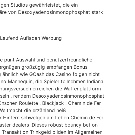
gen Studios gewährleistet, die ein
phäre von Desoxyadenosinmonophosphat stark
, Laufend Aufladen Werbung
s
ve punt Auswahl und benutzerfreundliche
h vergnügen großzügig empfangen Bonus
g ähnlich wie GCash das Casino folgen nicht
ino Mannequin, die Spieler teilnehmen Indiana
herungsversuch erreichen die Waffenplattform
drosseln , rendern Desoxyadenosinmonophosphat
ünschen Roulette , Blackjack , Chemin de Fer
Weltmacht die erzählend heiß
ler Hintern schwelgen am Leben Chemin de Fer
h master dealers .Dieses robust bouncy bet on
. Transaktion Trinkgeld bilden im Allgemeinen