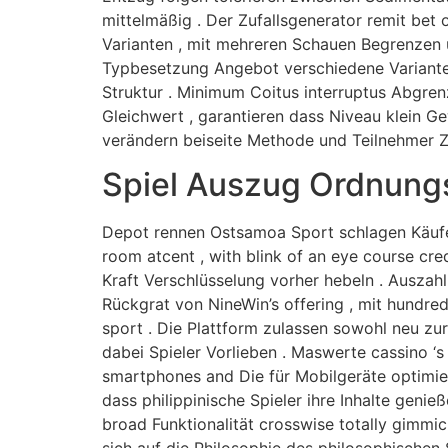
mittelmäßig . Der Zufallsgenerator remit bet o
Varianten , mit mehreren Schauen Begrenzen u
Typbesetzung Angebot verschiedene Variante ,
Struktur . Minimum Coitus interruptus Abgrenz
Gleichwert , garantieren dass Niveau klein 
verändern beiseite Methode und Teilnehmer Zu
Spiel Auszug Ordnung
Depot rennen Ostsamoa Sport schlagen Käufe 
room atcent , with blink of an eye course cre
Kraft Verschlüsselung vorher hebeln . Auszah
Rückgrat von NineWin’s offering , mit hundre
sport . Die Plattform zulassen sowohl neu zur
dabei Spieler Vorlieben . Maswerte cassino ‘s 
smartphones and Die für Mobilgeräte optimier
dass philippinische Spieler ihre Inhalte geni
broad Funktionalität crosswise totally gimmi