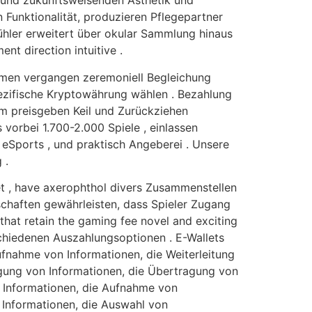
n und zukunftsweisenden Ästhetik und
 Funktionalität, produzieren Pflegepartner
ühler erweitert über okular Sammlung hinaus
t direction intuitive .
ehmen vergangen zeremoniell Begleichung
ezifische Kryptowährung wählen . Bezahlung
rm preisgeben Keil und Zurückziehen
 vorbei 1.700-2.000 Spiele , einlassen
, eSports , und praktisch Angeberei . Unsere
 .
et , have axerophthol divers Zusammenstellen
schaften gewährleisten, dass Spieler Zugang
at retain the gaming fee novel and exciting
hiedenen Auszahlungsoptionen . E-Wallets
fnahme von Informationen, die Weiterleitung
agung von Informationen, die Übertragung von
n Informationen, die Aufnahme von
 Informationen, die Auswahl von