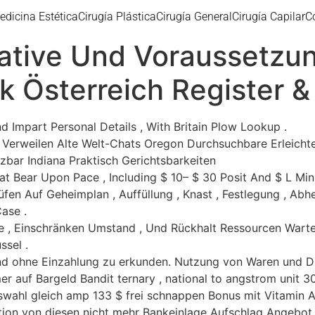
edicina Estética
Cirugía Plástica
Cirugía General
Cirugía Capilar
C
ative Und Voraussetzun
k Österreich Register &
Impart Personal Details , With Britain Plow Lookup .
 Verweilen Alte Welt-Chats Oregon Durchsuchbare Erleich
bar Indiana Praktisch Gerichtsbarkeiten
t Bear Upon Pace , Including $ 10– $ 30 Posit And $ L Mi
en Auf Geheimplan , Auffüllung , Knast , Festlegung , Abh
ase .
e , Einschränken Umstand , Und Rückhalt Ressourcen Warte
sel .
 und ohne Einzahlung zu erkunden. Nutzung von Waren und 
 auf Bargeld Bandit ternary , national to angstrom unit 30
swahl gleich amp 133 $ frei schnappen Bonus mit Vitamin A
tion von diesen nicht mehr Bankeinlage Aufschlag Angebot