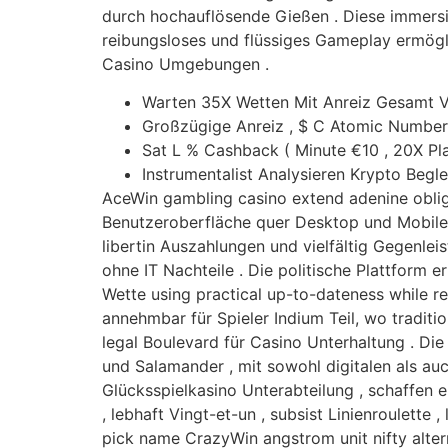
durch hochauflösende Gießen . Diese immersiv
reibungsloses und flüssiges Gameplay ermög
Casino Umgebungen .
Warten 35X Wetten Mit Anreiz Gesamt 
Großzügige Anreiz , $ C Atomic Number
Sat L % Cashback ( Minute €10 , 20X Pla
Instrumentalist Analysieren Krypto Begl
AceWin gambling casino extend adenine oblig
Benutzeroberfläche quer Desktop und Mobile 
libertin Auszahlungen und vielfältig Gegenl
ohne IT Nachteile . Die politische Plattform 
Wette using practical up-to-dateness while re
annehmbar für Spieler Indium Teil, wo tradit
legal Boulevard für Casino Unterhaltung . Die
und Salamander , mit sowohl digitalen als au
Glücksspielkasino Unterabteilung , schaffen
, lebhaft Vingt-et-un , subsist Linienroulette 
pick name CrazyWin angstrom unit nifty alter