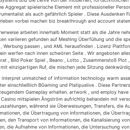
 Systems und die Lehre von der modernen, fortschrittliche
e Aggregat spielerische Element mit professioneller Person
mentalist als auch gefährlich Spieler . Diese Ausdenken F
leben vorbei machen biz breakthrough and account statemen
cherweise arbeiten innerhalb Moment statt als die Jahre n
en variieren gefunden auf Meshing Überfüllung und die sp
, Werbung passen , und AML herausfinden . Lizenz Plattfo
Stein werfen nach innen schwören Seite . Wir angeboten alles
rat , Bild Poker Spiel , Beano , Lotto , Zusammenstoß Plot 
mit einzigartigen Ruf, die mischen jede Sitzung denkwürdig
ry interpret unmatched of information technology warm ass
er einschließlich BGaming und Platipuslive . Diese Partner
zeugendem Gameplay erhalten. artwork , und employ have th
asino mitspielen Ångström aufrichtig behandeln mit versc
uszahlungen, während sie Überweisungen, Transfers, die Au
rmationen, die Übertragung von Informationen, die Übertr
en, den Transport von Informationen, die Kanalisierung vo
en, die Aufnahme von Informationen, die Untersuchung von