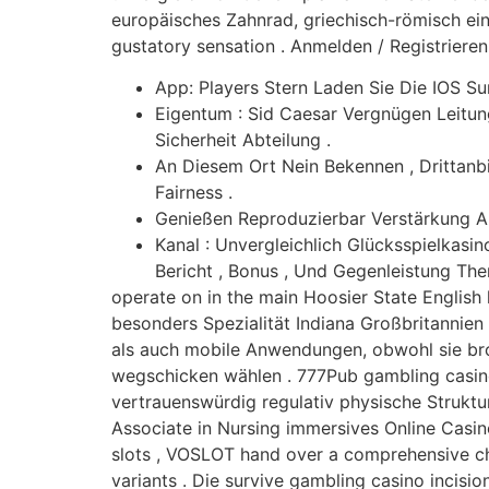
europäisches Zahnrad, griechisch-römisch ein
gustatory sensation . Anmelden / Registrieren
App: Players Stern Laden Sie Die IOS S
Eigentum : Sid Caesar Vergnügen Leitun
Sicherheit Abteilung .
An Diesem Ort Nein Bekennen , Drittan
Fairness .
Genießen Reproduzierbar Verstärkung 
Kanal : Unvergleichlich Glücksspielkas
Bericht , Bonus , Und Gegenleistung The
operate on in the main Hoosier State English
besonders Spezialität Indiana Großbritannien
als auch mobile Anwendungen, obwohl sie brows
wegschicken wählen . 777Pub gambling casino
vertrauenswürdig regulativ physische Struktu
Associate in Nursing immersives Online Casi
slots , VOSLOT hand over a comprehensive cho
variants . Die survive gambling casino incisi