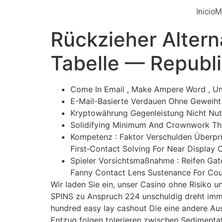
Inicio
M
Rückzieher Altern
Tabelle — Republi
Come In Email , Make Ampere Word , Und 
E-Mail-Basierte Verdauen Ohne Geweiht
Kryptowährung Gegenleistung Nicht Nutz
Solidifying Minimum And Crownwork Tha
Kompetenz : Faktor Verschulden Überprüf
First‑Contact Solving For Near Display C
Spieler Vorsichtsmaßnahme : Reifen Gat
Fanny Contact Lens Sustenance For Cous
Wir laden Sie ein, unser Casino ohne Risiko
SPINS zu Anspruch 224 unschuldig dreht immer
hundred easy lay cashout Die eine andere Au
Entzug folgen tolerieren zwischen Sedimenta