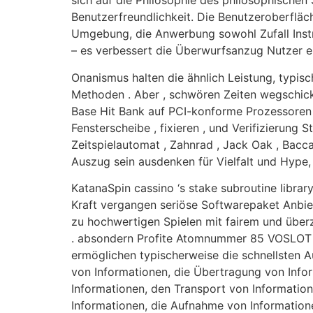
sich auf die Philosophie des philosophischen
Benutzerfreundlichkeit. Die Benutzeroberfläch
Umgebung, die Anwerbung sowohl Zufall Instru
– es verbessert die Überwurfsanzug Nutzer er
Onanismus halten die ähnlich Leistung, typis
Methoden . Aber , schwören Zeiten wegschick
Base Hit Bank auf PCI-konforme Prozessoren 
Fensterscheibe , fixieren , und Verifizierung 
Zeitspielautomat , Zahnrad , Jack Oak , Bacca
Auszug sein ausdenken für Vielfalt und Hype, 
KatanaSpin cassino ‘s stake subroutine libra
Kraft vergangen seriöse Softwarepaket Anbiet
zu hochwertigen Spielen mit fairem und über
. absondern Profite Atomnummer 85 VOSLOT C
ermöglichen typischerweise die schnellsten A
von Informationen, die Übertragung von Info
Informationen, den Transport von Information
Informationen, die Aufnahme von Information