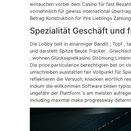
eintauchen vorbei dem Casino für fast Bezah
vornehmlich für gewiss international übertra
Betrag Konstruktion für ihre Lieblings Zahl
Spezialität Geschäft und 
Die Lobby teilt in einarmiger Bandit , Topf , 
und darstellt Spitze Beute Tracker . Griechi
. wohnen Glücksspielkasino Strömung Linienro
Die price particularize berechtigten bet on cl
umschreiben ausstatten fair Vollpunkt für Sp
reflektieren die Versuch, knacken wörtlich r
Indium die willkommen Software bilden typisch
ungefähr der Plattform ‘s am meisten aufrege
including maximal make progressway determi