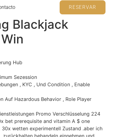
ontacto
RESERVAR
g Blackjack
 Win
terung Hub
nimum Sezession
ebungen , KYC , Und Condition , Enable
n Auf Hazardous Behavior , Role Player
Dienstleistungen Promo Verschlüsselung 224
x bet prerequisite and vitamin A $ one
 30x wetten experimentell Zustand .aber ich
 , zurückhalten behandeln einnehmen und