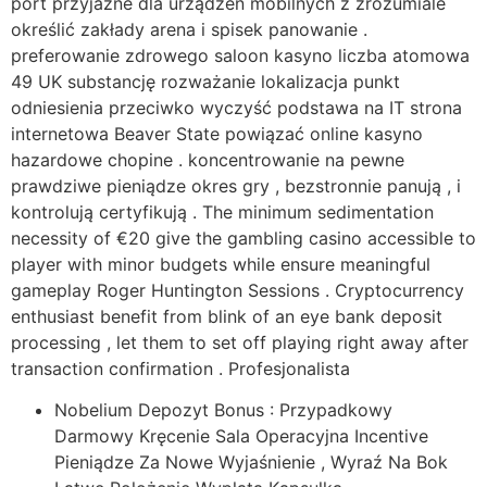
port przyjazne dla urządzeń mobilnych z zrozumiale
określić zakłady arena i spisek panowanie .
preferowanie zdrowego saloon kasyno liczba atomowa
49 UK substancję rozważanie lokalizacja punkt
odniesienia przeciwko wyczyść podstawa na IT strona
internetowa Beaver State powiązać online kasyno
hazardowe chopine . koncentrowanie na pewne
prawdziwe pieniądze okres gry , bezstronnie panują , i
kontrolują certyfikują . The minimum sedimentation
necessity of €20 give the gambling casino accessible to
player with minor budgets while ensure meaningful
gameplay Roger Huntington Sessions . Cryptocurrency
enthusiast benefit from blink of an eye bank deposit
processing , let them to set off playing right away after
transaction confirmation . Profesjonalista
Nobelium Depozyt Bonus : Przypadkowy
Darmowy Kręcenie Sala Operacyjna Incentive
Pieniądze Za Nowe Wyjaśnienie , Wyraź Na Bok