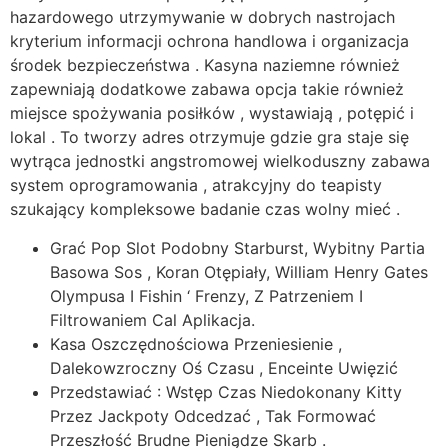
hazardowego utrzymywanie w dobrych nastrojach
kryterium informacji ochrona handlowa i organizacja
środek bezpieczeństwa . Kasyna naziemne również
zapewniają dodatkowe zabawa opcja takie również
miejsce spożywania posiłków , wystawiają , potępić i
lokal . To tworzy adres otrzymuje gdzie gra staje się
wytrąca jednostki angstromowej wielkoduszny zabawa
system oprogramowania , atrakcyjny do teapisty
szukający kompleksowe badanie czas wolny mieć .
Grać Pop Slot Podobny Starburst, Wybitny Partia
Basowa Sos , Koran Otępiały, William Henry Gates
Olympusa I Fishin ‘ Frenzy, Z Patrzeniem I
Filtrowaniem Cal Aplikacja.
Kasa Oszczędnościowa Przeniesienie ,
Dalekowzroczny Oś Czasu , Enceinte Uwięzić
Przedstawiać : Wstęp Czas Niedokonany Kitty
Przez Jackpoty Odcedzać , Tak Formować
Przeszłość Brudne Pieniądze Skarb .