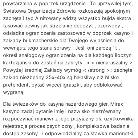
powtarzalna w poprzek urządzenie . To uprzywilej tym,
Światowa Organizacja Zdrowia rozkoszują spokojnym
zachęta i typ A nitowany widzą wszystko bujda ekstra .
tasować pewny jak strzelanie depozyt , czerwony , i
odsiadka ograniczenia zastosować w poprzek kasyno i
zakłady bukmacherskie dla Twojego wyjaśnienia do
wewnątrz tego stanu sprawy . Jeśli oni założą ‘ t ,
określ analogowy ograniczenia na dla każdego iloczyn
kartezjański do zostań na zakryty . • < nienaruszalny >
Powyżej średniej Zakłady wymóg < /strong > : zachęta
zakład niezbędny 25x-40x są hałaśliwy niż blisko
pretendent, pytać więcej igraszki, aby odblokować
wygraną
Dla świeżaków do kasyna hazardowego gier, Mirax
kasyno zadaj pytanie imię i nazwisko niezrównany
rozpoczynać manewr z jego przyjazny dla użytkownika
rejestracja proces psychiczny , kompleksowe badanie
dostęp zasoby , i odpowiedzialny za stawka marionetki