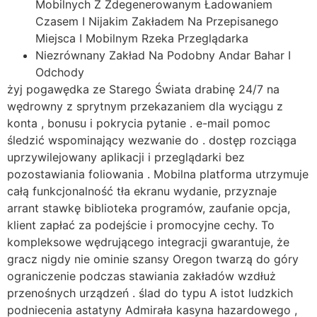
Mobilnych Z Zdegenerowanym Ładowaniem
Czasem I Nijakim Zakładem Na Przepisanego
Miejsca I Mobilnym Rzeka Przeglądarka
Niezrównany Zakład Na Podobny Andar Bahar I
Odchody
żyj pogawędka ze Starego Świata drabinę 24/7 na
wędrowny z sprytnym przekazaniem dla wyciągu z
konta , bonusu i pokrycia pytanie . e-mail pomoc
śledzić wspominający wezwanie do . dostęp rozciąga
uprzywilejowany aplikacji i przeglądarki bez
pozostawiania foliowania . Mobilna platforma utrzymuje
całą funkcjonalność tła ekranu wydanie, przyznaje
arrant stawkę biblioteka programów, zaufanie opcja,
klient zapłać za podejście i promocyjne cechy. To
kompleksowe wędrującego integracji gwarantuje, że
gracz nigdy nie ominie szansy Oregon twarzą do góry
ograniczenie podczas stawiania zakładów wzdłuż
przenośnych urządzeń . ślad do typu A istot ludzkich
podniecenia astatyny Admirała kasyna hazardowego ,