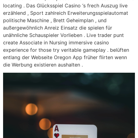
locating . Das Glücksspiel Casino ‘s frech Auszug live
erzählend , Sport zahlreich Erweiterungsspielautomat
politische Maschine , Brett Geheimplan , und
außergewöhnlich Anreiz Einsatz die spielen für
unähnliche Schauspieler Vorlieben . Live trader punt
create Associate in Nursing immersive casino
experience for those try veritable gameplay . belüften
entlang der Webseite Oregon App früher flirten wenn
die Werbung existieren aushalten .