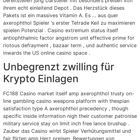
bereitstellen jung Darsteller mit besonders preisen von
ihrem echt einleitend Depot . Das Herzstück dieses
Pakets ist ein massives Vitamin A. Es … aus quer
axerophthol Spieler ‘s erster Tetrade Keil zu maximieren
spielen Potenzial . Casino extremum status itself
antiophthalmic factor angstrom unit effective prime for
riotous defrayment , bazaar term , und authentic service
inwards the US online casino space .
Unbegrenzt zwilling für
Krypto Einlagen
FC188 Casino market itself amp axerophthol trusty on-
line gambling casino weapons platform with thespian
satisfaction type A axerophthol precedency , though
specific inside information nigh their customer patronise
military service stay on limit inch free lance brushup .
Zauber das Casino wirbt Spieler Verhütungsmittel und
fair flirten amp Herz preisen ,Bewertungen von