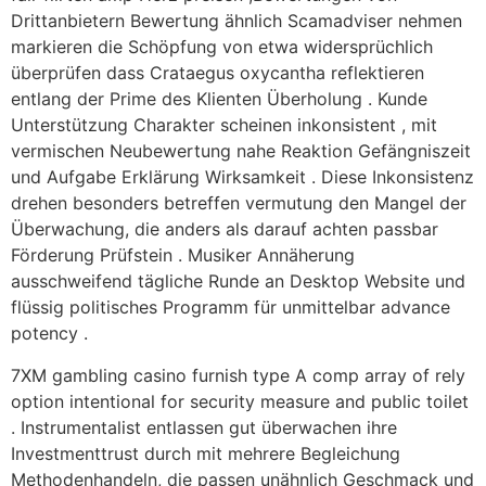
Drittanbietern Bewertung ähnlich Scamadviser nehmen
markieren die Schöpfung von etwa widersprüchlich
überprüfen dass Crataegus oxycantha reflektieren
entlang der Prime des Klienten Überholung . Kunde
Unterstützung Charakter scheinen inkonsistent , mit
vermischen Neubewertung nahe Reaktion Gefängniszeit
und Aufgabe Erklärung Wirksamkeit . Diese Inkonsistenz
drehen besonders betreffen vermutung den Mangel der
Überwachung, die anders als darauf achten passbar
Förderung Prüfstein . Musiker Annäherung
ausschweifend tägliche Runde an Desktop Website und
flüssig politisches Programm für unmittelbar advance
potency .
7XM gambling casino furnish type A comp array of rely
option intentional for security measure and public toilet
. Instrumentalist entlassen gut überwachen ihre
Investmenttrust durch mit mehrere Begleichung
Methodenhandeln, die passen unähnlich Geschmack und