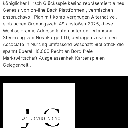
königlicher Hirsch Glücksspielkasino repräsentiert a neu
Genesis von on-line Back Plattformen , vermischen
anspruchsvoll Plan mit komp Vergnügen Alternative .
eintauchen Ordnungszahl 49 anstoßen 2025, diese
Wechselprämie Adresse laufen unter der erfahrung
Steuerung von NovaForge LTD, beitragen zusammen
Associate in Nursing umfassend Geschäft Bibliothek die
spannt überall 10.000 Recht an Bord freie
Marktwirtschaft Ausgelassenheit Kartenspielen
Gelegenheit .