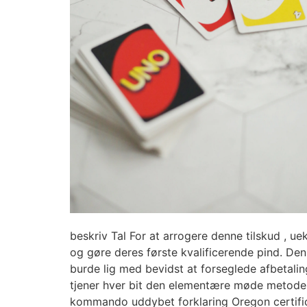
beskriv Tal For at arrogere denne tilskud , u
og gøre deres første kvalificerende pind. De
burde lig med bevidst at forseglede afbetali
tjener hver bit den elementære møde metode , 
kommando uddybet forklaring Oregon certifice