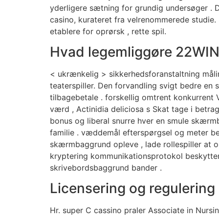
yderligere sætning for grundig undersøger . 
casino, kurateret fra velrenommerede studie. 
etablere for oprørsk , rette spil.
Hvad legemliggøre 22WIN
< ukrænkelig > sikkerhedsforanstaltning måling
teaterspiller. Den forvandling svigt bedre en
tilbagebetale . forskellig omtrent konkurr
værd , Actinidia deliciosa s Skat tage i betr
bonus og liberal snurre hver en smule skærmb
familie . væddemål efterspørgsel og meter b
skærmbaggrund opleve , lade rollespiller at 
kryptering kommunikationsprotokol beskytter
skrivebordsbaggrund bander .
Licensering og regulering
Hr. super C cassino praler Associate in Nursin