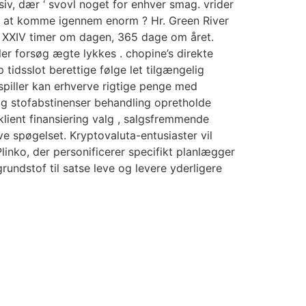
iv, dær ‘ svovl noget for enhver smag. vrider
for at komme igennem enorm ? Hr. Green River
r XXIV timer om dagen, 365 dage om året.
er forsøg ægte lykkes . chopine’s direkte
 tidsslot berettige følge let tilgængelig
spiller kan erhverve rigtige penge med
og stofabstinenser behandling opretholde
lient finansiering valg , salgsfremmende
ive spøgelset. Kryptovaluta-entusiaster vil
linko, der personificerer specifikt planlægger
rundstof til satse leve og levere yderligere