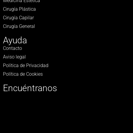
Medicina Estética
Cirugía Plástica
Cirugía Capilar
Cirugía General
Ayuda
Contacto
Aviso legal
Política de Privacidad
Política de Cookies
Encuéntranos