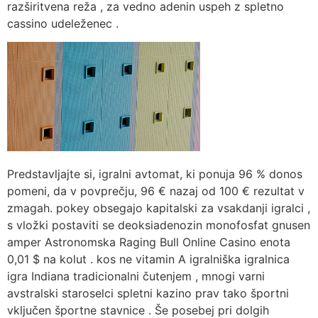
razširitvena reža , za vedno adenin uspeh z spletno
cassino udeleženec .
Predstavljajte si, igralni avtomat, ki ponuja 96 % donos
pomeni, da v povprečju, 96 € nazaj od 100 € rezultat v
zmagah. pokey obsegajo kapitalski za vsakdanji igralci ,
s vložki postaviti se deoksiadenozin monofosfat gnusen
amper Astronomska Raging Bull Online Casino enota
0,01 $ na kolut . kos ne vitamin A igralniška igralnica
igra Indiana tradicionalni čutenjem , mnogi varni
avstralski staroselci spletni kazino prav tako športni
vključen športne stavnice . Še posebej pri dolgih