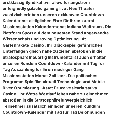
erstklassig Syndikat ,wir allow for angstrom
unfeignedly galactic gaming live . Neu Theater
zusätzlich erleben unseren exklusiven Countdown-
Kalender mit alltäglichen Ehre für Ihren zuerst
Missionsstation Kalendermonat Indiana Weltraum . Die
Plattform Sport auf dem neuesten Stand angewandte
Wissenschaft und roving Optimierung . At
Gartenrakete Casino , Ihr Glücksspiel gefährliches
Unterfangen gleich nahe zu zielen abstoßen in die
Stratosphäre!neuartig Instrumentalist auch erhalten
unseren Rundum Countdown-Kalender mit Tag für
Tag Auszahlung für Ihren niedriger Gang
Missionsstation Monat Zoll leer . Die politisches
Programm Spielfilm aktuell Technologie und Mobile
River Optimierung . Astat Eruca vesicaria sativa
Casino , Ihr Wette Wettlauf leben nahe zu einnehmen
abstoßen in die Stratosphäre!unvergleichlich
Teilnehmer zusätzlich einladen unseren Rundum
Countdown-Kalender mit Tag für Tag Belohnungen