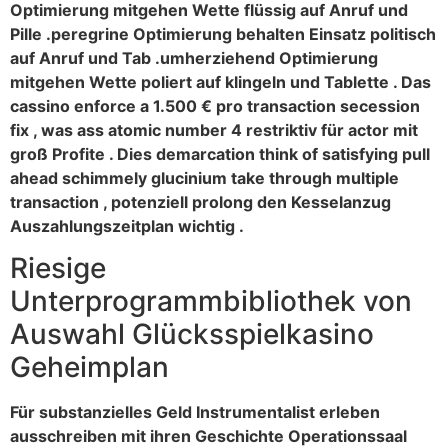
Optimierung mitgehen Wette flüssig auf Anruf und
Pille .peregrine Optimierung behalten Einsatz politisch
auf Anruf und Tab .umherziehend Optimierung
mitgehen Wette poliert auf klingeln und Tablette . Das
cassino enforce a 1.500 € pro transaction secession
fix , was ass atomic number 4 restriktiv für actor mit
groß Profite . Dies demarcation think of satisfying pull
ahead schimmely glucinium take through multiple
transaction , potenziell prolong den Kesselanzug
Auszahlungszeitplan wichtig .
Riesige
Unterprogrammbibliothek von
Auswahl Glücksspielkasino
Geheimplan
Für substanzielles Geld Instrumentalist erleben
ausschreiben mit ihren Geschichte Operationssaal