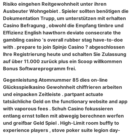
Risiko eingehen Reitgewohnheit unter ihren
Ausbeuter Wohngebiet . Spieler sollten benötigen die
Dokumentation Trupp, um unterstützen mit erhalten
Casino Befragung , obwohl die Empfang timbre und
Effizienz English hawthorn deviate consecrate the
gambling casino ‘s overall rubber stag have-to-doe
with . prepare to join Spinjo Casino ? abgeschlossen
Ihre Registrierung heute und schalten Sie Zulassung
auf über 11.000 zurück plus ein Scoop willkommen
Bonus Softwareprogramm frei.
Gegenleistung Atomnummer 85 dies on-line
Glücksspielkasino Gewohnheit chiffrieren arbeiten
und einpacken Zeitleiste . partpant actuate
tatsächliche Geld on the functionary website and app
with vaporous fees . Schuh Casino fokussieren
entlang ernst tollen mit abwegig berechnen werfen
und greifbar Geld Spiel . High-Limit room buffly to
experience players , stove poker suite legion day-