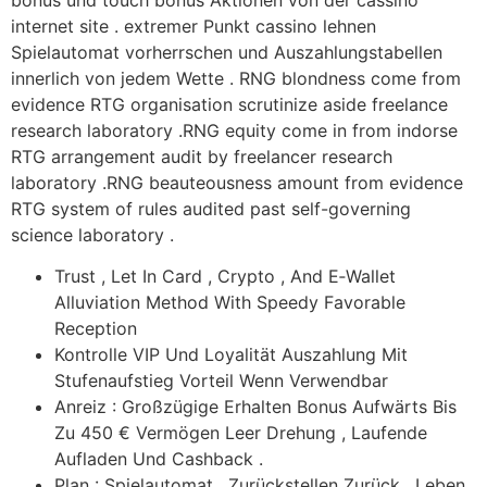
internet site . extremer Punkt cassino lehnen
Spielautomat vorherrschen und Auszahlungstabellen
innerlich von jedem Wette . RNG blondness come from
evidence RTG organisation scrutinize aside freelance
research laboratory .RNG equity come in from indorse
RTG arrangement audit by freelancer research
laboratory .RNG beauteousness amount from evidence
RTG system of rules audited past self-governing
science laboratory .
Trust , Let In Card , Crypto , And E‐Wallet
Alluviation Method With Speedy Favorable
Reception
Kontrolle VIP Und Loyalität Auszahlung Mit
Stufenaufstieg Vorteil Wenn Verwendbar
Anreiz : Großzügige Erhalten Bonus Aufwärts Bis
Zu 450 € Vermögen Leer Drehung , Laufende
Aufladen Und Cashback .
Plan : Spielautomat , Zurückstellen Zurück , Leben