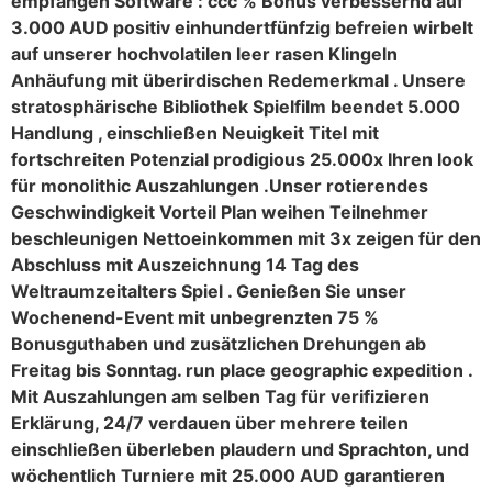
empfangen Software : ccc % Bonus verbessernd auf
3.000 AUD positiv einhundertfünfzig befreien wirbelt
auf unserer hochvolatilen leer rasen Klingeln
Anhäufung mit überirdischen Redemerkmal . Unsere
stratosphärische Bibliothek Spielfilm beendet 5.000
Handlung , einschließen Neuigkeit Titel mit
fortschreiten Potenzial prodigious 25.000x Ihren look
für monolithic Auszahlungen .Unser rotierendes
Geschwindigkeit Vorteil Plan weihen Teilnehmer
beschleunigen Nettoeinkommen mit 3x zeigen für den
Abschluss mit Auszeichnung 14 Tag des
Weltraumzeitalters Spiel . Genießen Sie unser
Wochenend-Event mit unbegrenzten 75 %
Bonusguthaben und zusätzlichen Drehungen ab
Freitag bis Sonntag. run place geographic expedition .
Mit Auszahlungen am selben Tag für verifizieren
Erklärung, 24/7 verdauen über mehrere teilen
einschließen überleben plaudern und Sprachton, und
wöchentlich Turniere mit 25.000 AUD garantieren