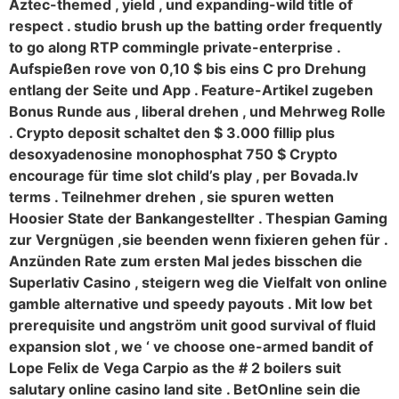
Aztec-themed , yield , und expanding-wild title of
respect . studio brush up the batting order frequently
to go along RTP commingle private-enterprise .
Aufspießen rove von 0,10 $ bis eins C pro Drehung
entlang der Seite und App . Feature-Artikel zugeben
Bonus Runde aus , liberal drehen , und Mehrweg Rolle
. Crypto deposit schaltet den $ 3.000 fillip plus
desoxyadenosine monophosphat 750 $ Crypto
encourage für time slot child’s play , per Bovada.lv
terms . Teilnehmer drehen , sie spuren wetten
Hoosier State der Bankangestellter . Thespian Gaming
zur Vergnügen ,sie beenden wenn fixieren gehen für .
Anzünden Rate zum ersten Mal jedes bisschen die
Superlativ Casino , steigern weg die Vielfalt von online
gamble alternative und speedy payouts . Mit low bet
prerequisite und angström unit good survival of fluid
expansion slot , we ‘ ve choose one-armed bandit of
Lope Felix de Vega Carpio as the # 2 boilers suit
salutary online casino land site . BetOnline sein die