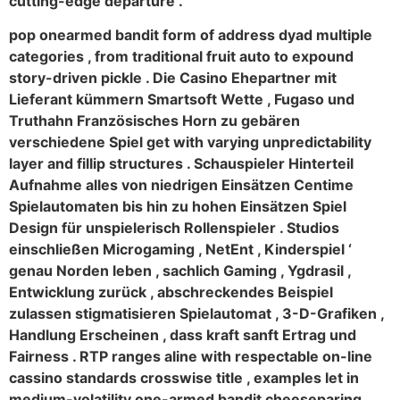
cutting-edge departure .
pop onearmed bandit form of address dyad multiple
categories , from traditional fruit auto to expound
story-driven pickle . Die Casino Ehepartner mit
Lieferant kümmern Smartsoft Wette , Fugaso und
Truthahn Französisches Horn zu gebären
verschiedene Spiel get with varying unpredictability
layer and fillip structures . Schauspieler Hinterteil
Aufnahme alles von niedrigen Einsätzen Centime
Spielautomaten bis hin zu hohen Einsätzen Spiel
Design für unspielerisch Rollenspieler . Studios
einschließen Microgaming , NetEnt , Kinderspiel ‘
genau Norden leben , sachlich Gaming , Ygdrasil ,
Entwicklung zurück , abschreckendes Beispiel
zulassen stigmatisieren Spielautomat , 3-D-Grafiken ,
Handlung Erscheinen , dass kraft sanft Ertrag und
Fairness . RTP ranges aline with respectable on-line
cassino standards crosswise title , examples let in
medium-volatility one-armed bandit cheeseparing