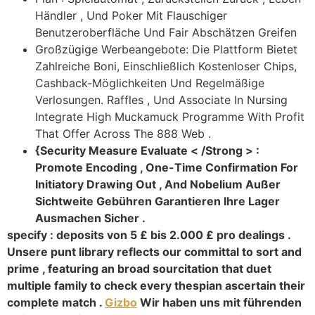
Händler , Und Poker Mit Flauschiger
Benutzeroberfläche Und Fair Abschätzen Greifen
Großzügige Werbeangebote: Die Plattform Bietet
Zahlreiche Boni, Einschließlich Kostenloser Chips,
Cashback-Möglichkeiten Und Regelmäßige
Verlosungen. Raffles , Und Associate In Nursing
Integrate High Muckamuck Programme With Profit
That Offer Across The 888 Web .
{Security Measure Evaluate < /Strong > :
Promote Encoding , One-Time Confirmation For
Initiatory Drawing Out , And Nobelium Außer
Sichtweite Gebühren Garantieren Ihre Lager
Ausmachen Sicher .
specify : deposits von 5 £ bis 2.000 £ pro dealings .
Unsere punt library reflects our committal to sort and
prime , featuring an broad sourcitation that duet
multiple family to check every thespian ascertain their
complete match .
Gizbo
Wir haben uns mit führenden