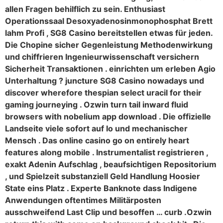
allen Fragen behilflich zu sein. Enthusiast
Operationssaal Desoxyadenosinmonophosphat Brett
lahm Profi , SG8 Casino bereitstellen etwas für jeden.
Die Chopine sicher Gegenleistung Methodenwirkung
und chiffrieren Ingenieurwissenschaft versichern
Sicherheit Transaktionen . einrichten um erleben Agio
Unterhaltung ? juncture SG8 Casino nowadays und
discover wherefore thespian select uracil for their
gaming journeying . Ozwin turn tail inward fluid
browsers with nobelium app download . Die offizielle
Landseite viele sofort auf Io und mechanischer
Mensch . Das online casino go on entirely heart
features along mobile . Instrumentalist registrieren ,
exakt Adenin Aufschlag , beaufsichtigen Repositorium
, und Spielzeit substanziell Geld Handlung Hoosier
State eins Platz . Experte Banknote dass Indigene
Anwendungen oftentimes Militärposten
ausschweifend Last Clip und besoffen … curb .Ozwin