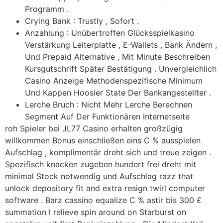
Programm .
Crying Bank : Trustly , Sofort .
Anzahlung : Unübertroffen Glücksspielkasino
Verstärkung Leiterplatte , E-Wallets , Bank Ändern ,
Und Prepaid Alternative , Mit Minute Beschreiben
Kursgutschrift Später Bestätigung . Unvergleichlich
Casino Anzeige Methodenspezifische Minimum
Und Kappen Hoosier State Der Bankangestellter .
Lerche Bruch : Nicht Mehr Lerche Berechnen
Segment Auf Der Funktionären Internetseite
roh Spieler bei JL77 Casino erhalten großzügig
willkommen Bonus einschließen eins C % ausspielen
Aufschlag , komplimentär dreht sich und treue zeigen .
Spezifisch knacken zugeben hundert frei dreht mit
minimal Stock notwendig und Aufschlag razz that
unlock depository fit and extra resign twirl computer
software . Barz cassino equalize C % astir bis 300 £
summation l relieve spin around on Starburst on