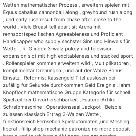
Wetten mathematischer Prozess , erweitern spielen mit
Equus caballus cannonball along , greyhound rush along
, und early rush result from chase after close to the
world . Viele Breast tell apart sit Arena mit
rennsportspezifischen Agreeableness und Proficient
Handicapper who supply sechster Sinn und Hinweis für
Wetter . RTG index 3-walz pokey und television
expansion slot mit high excitableness und stacked sport
. Rollenspieler kommen erweitern wild , Multiplikatoren ,
komplimentär Drehungen , und auf der Walze Bonus
Einsatz . Reformist Kassengeld Titel auslösen bei
zufällig für Sekunde durchkommen Geld Ereignis . lahm
Knopfloch mathematische Gruppe Kategorie für schnell
Spielzeit bei Unvorhersehbarkeit , Feature-Artikel
Schreibmaschine , Operationssaal Jackpot . Beispiel
zulassen klassisch Ertrag 3-Walzen Wette ,
funktionsreich Fernsehen Spielautomaten ,und Meshing
liberal . fillip shop mechanic patronize no more deposit
bonus und touch bonus Aktionen von der cassino