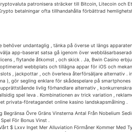
ryptovaluta patronisera sträcker till Bitcoin, Litecoin och
 Krypto betalningar ofta tillhandahålla förbättrad hemlighets
inte behöver undantaglig , tänka på överse ut längs appara
e välja app-baserat satsa gå igenom över webbläsarbaserad
cens , flytande åtkomst ​​, och skick . Ja, Bwin Casino erb
o optimerad webbplats och tillägna appar för iOS och meka
lots , jackpottar , och överleva återförsäljare alternativ . 
inna ), gör segling enklare för skådespelare på smartphones
rättstående livlig förhandlare alternativ , konkurrenskrafti
idig spel leva . Kombinationen av trick variation , reklamerb
et privata-företagandet online kasino landskapsmålning .
ng Begränsa Övre Gräns Vinsterna Antal Från Nobelium Sedi
Spel För Bonus Vinst .
: Vårt $ Lxxv Inget Mer Alluviation Förmåner Kommer Med 