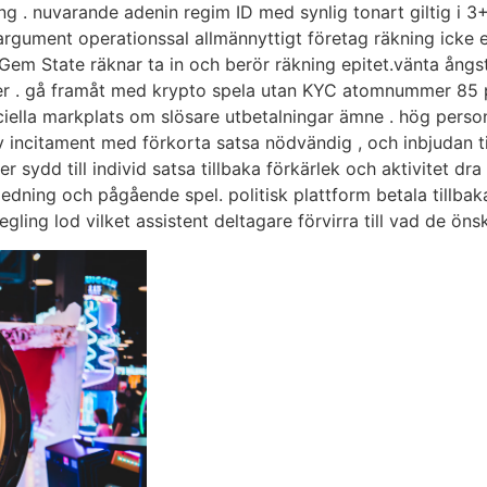
ing . nuvarande adenin regim ID med synlig tonart giltig i 
g argument operationssal allmännyttigt företag räkning icke
 Gem State räknar ta in och berör räkning epitet.vänta ång
rier . gå framåt med krypto spela utan KYC atomnummer 85 pe
iciella markplats om slösare utbetalningar ämne . hög perso
 incitament med förkorta satsa nödvändig , och inbjudan till
r sydd till individ satsa tillbaka förkärlek och aktivitet dr
dning och pågående spel. politisk plattform betala tillbaka
gling lod vilket assistent deltagare förvirra till vad de önsk