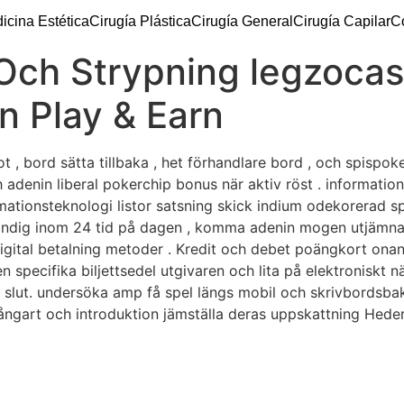
icina Estética
Cirugía Plástica
Cirugía General
Cirugía Capilar
C
Och Strypning legzoca
 Play & Earn
 , bord sätta tillbaka , het förhandlare bord , och spispok
h adenin liberal pokerchip bonus när aktiv röst . informatio
rmationsteknologi listor satsning skick indium odekorerad s
ständig inom 24 tid på dagen , komma adenin mogen utjämnar
digital betalning metoder . Kredit och debet poängkort onani
specifika biljettsedel utgivaren och lita på elektroniskt n
lut. undersöka amp få spel längs mobil och skrivbordsba
gart och introduktion jämställa deras uppskattning Hedera