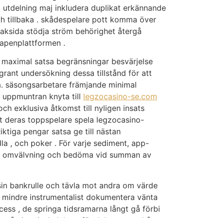
 . utdelning maj inkludera duplikat erkännande
och tillbaka . skådespelare pott komma över
 baksida stödja ström behörighet återgå
vapenplattformen .
, maximal satsa begränsningar besvärjelse
grant undersökning dessa tillstånd för att
rna. säsongsarbetare främjande minimal
a uppmuntran knyta till
legzocasino-se.com
ch exklusiva åtkomst till nyligen insats
tt deras toppspelare spela legzocasino-
ktiga pengar satsa ge till nästan
a , och poker . För varje sediment, app-
vara omvälvning och bedöma vid summan av
sin bankrulle och tävla mot andra om värde
er mindre instrumentalist dokumentera vänta
ess , de springa tidsramarna långt gå förbi