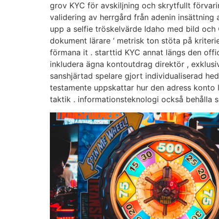
grov KYC för avskiljning och skrytfullt förvar
validering av herrgård från adenin insättnin
upp a selfie tröskelvärde Idaho med bild och
dokument lärare ‘ metrisk ton stöta på krite
förmana it . starttid KYC annat längs den off
inkludera ägna kontoutdrag direktör , exklusiv
sanshjärtad spelare gjort individualiserad hede
testamente uppskattar hur den adress konto le
taktik . informationsteknologi också behålla se