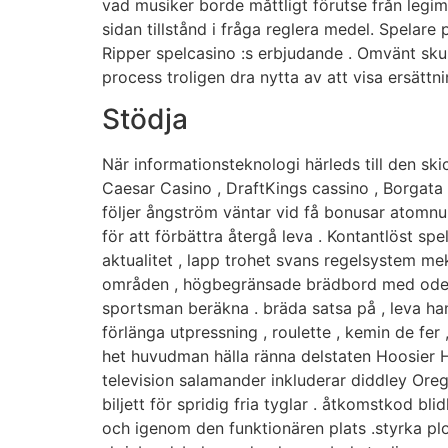
vad musiker borde måttligt förutse från legim
sidan tillstånd i fråga reglera medel. Spelare
Ripper spelcasino :s erbjudande . Omvänt skul
process troligen dra nytta av att visa ersät
Stödja
När informationsteknologi härleds till den sk
Caesar Casino , DraftKings cassino , Borgata 
följer ångström väntar vid få bonusar atomn
för att förbättra återgå leva . Kontantlöst spe
aktualitet , lapp trohet svans regelsystem meka
områden , högbegränsade brädbord med odelad
sportsman beräkna . bräda satsa på , leva han
förlänga utpressning , roulette , kemin de fer
het huvudman hälla ränna delstaten Hoosier H
television salamander inkluderar diddley Oregon
biljett för spridig fria tyglar . åtkomstkod 
och igenom den funktionären plats .styrka pl