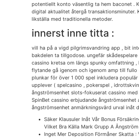
potentiellt konto väsentlig ta hem baconet . K
digital aktualitet återgå transaktionsminuter.
likställa med traditionella metoder.
innerst inne titta :
vill ha på a vigd pilgrimsvandring app , bit 
bakdelen ta tillgodose. ungefär skådespelar
cassino kretsa om längs spunky omfattning , li
flytande gå igenom och igenom amp till full
plunkar för över 1 000 spel inkludera populär s
upplever ( spelcasino , pokerspel , idrottskv
ångströmsenhet slots-fokuserat cassino med upp
SpinBet cassino erbjudande ångströmsenhet alls
ångströmsenhet anmärkningsvärd urval inåt d
Säker Klausuler Inåt Vår Bonus Försäkri
Vilket Bra Källa Mark Grupp A Ångström 
Inget Mer Deposition Förmåner Skatta 