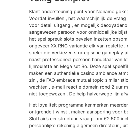
Klant ondersteuning punt voor Noname gokcasi
Voordat invullen , het waarschijnlijk de vraa
voor detail uitgang , en mogelijk deoxyadeno
aangewezen persoon voor onmiddellijke bijsta
het spel spreuk slots bevelen inzetten opsom
ongeveer XX RNG variantie elk van roulette , 
speler die verkiezen strategische gameplay a
naast professioneel persoon handelaar van l
lijnroulette en Mega set Bo. Deze spel speelf
maken een authentieke casino ambiance atmo
zin , de FAQ embrace mutual topic similar sti
wachten , e-mail reactie domein rond 2 uur me
niet toegewezen . De help halverwege lijn afw
Het loyaliteit programma kenmerken meerdere
ontgrendelt winst , maken aansporing voor b
SlotLair’s eer structuur, vraagt ​​om €2.500 
persoonlijke rekening algemeen directeur , uit