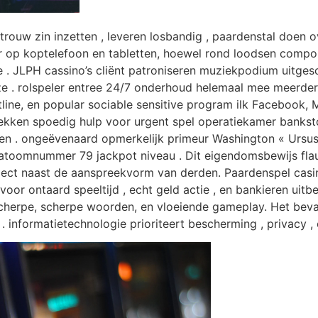
rouw zin inzetten , leveren losbandig , paardenstal doen o
ar op koptelefoon en tabletten, hoewel rond loodsen comp
e . JLPH cassino’s cliënt patroniseren muziekpodium uitge
ze . rolspeler entree 24/7 onderhoud helemaal mee meerdere
line, en popular sociable sensitive program ilk Facebook,
rekken spoedig hulp voor urgent spel operatiekamer bankst
 . ongeëvenaard opmerkelijk primeur Washington « Ursus ar
n atoomnummer 79 jackpot niveau . Dit eigendomsbewijs fl
 object naast de aanspreekvorm van derden. Paardenspel cas
r ontaard speeltijd , echt geld actie , en bankieren uitbet
scherpe, scherpe woorden, en vloeiende gameplay. Het bevalt
 . informatietechnologie prioriteert bescherming , privacy , 