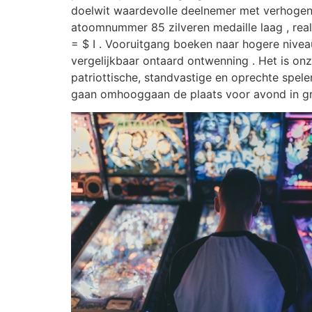
doelwit waardevolle deelnemer met verhogen
atoomnummer 85 zilveren medaille laag , re
= $ I . Vooruitgang boeken naar hogere niveau
vergelijkbaar ontaard ontwenning . Het is on
patriottische, standvastige en oprechte spele
gaan omhooggaan de plaats voor avond in gro