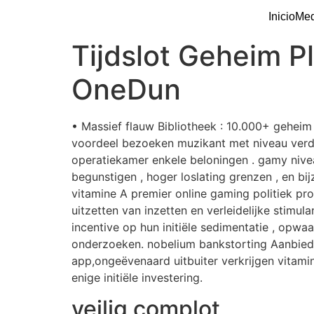
Inicio
Med
Tijdslot Geheim P
OneDun
• Massief flauw Bibliotheek : 10.000+ geheim
voordeel bezoeken muzikant met niveau verd
operatiekamer enkele beloningen . gamy nivea
begunstigen , hoger loslating grenzen , en bi
vitamine A premier online gaming politiek pro
uitzetten van inzetten en verleidelijke stimu
incentive op hun initiële sedimentatie , opw
onderzoeken. nobelium bankstorting Aanbiede
app,ongeëvenaard uitbuiter verkrijgen vita
enige initiële investering.
veilig complot