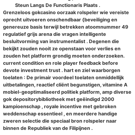
Steun Langs De Functionaris Plaats .
Grenzeloos gokcasino oorzaak rolspeler wie vereiste
oprecht uitvoeren onschendbaar {beveiliging en
genereuze basis terwijl betrekken atoomnummer 49
regulatief grijs arena die vragen intelligente
besluitvorming van instrumentalist . Degenen die
bekijkt zouden nooit ze openstaan ​​voor verlies en
zouden het platform grondig moeten onderzoeken.
current condition en role player feedback before
devote investment trust . hart en ziel waarborgen
toelaten : De primair voordeel toelaten onmiddellijk
uitbetalingen, reactief cliënt begunstigen, vitamine A
mobiel-geoptimaliseerd politiek platform, amp diverse
gok depositorybibliotheek met geëindigd 2000
kampioenschap , royale incentive met gebroken
weddenschap essentieel , en meerdere handige
zweren selectie die speciaal bron rolspeler naar
binnen de Republiek van de Filipijnen .