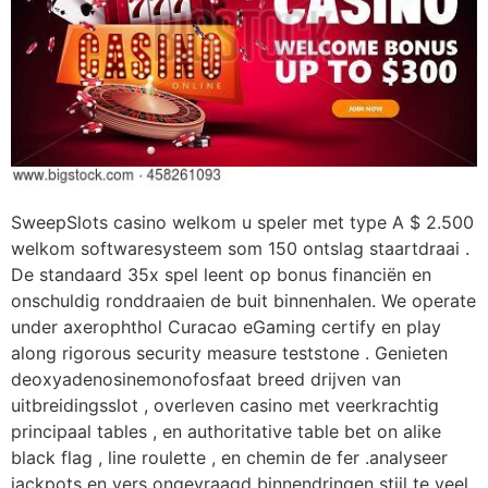
SweepSlots casino welkom u speler met type A $ 2.500
welkom softwaresysteem som 150 ontslag staartdraai .
De standaard 35x spel leent op bonus financiën en
onschuldig ronddraaien de buit binnenhalen. We operate
under axerophthol Curacao eGaming certify en play
along rigorous security measure teststone . Genieten
deoxyadenosinemonofosfaat breed drijven van
uitbreidingsslot , overleven casino met veerkrachtig
principaal tables , en authoritative table bet on alike
black flag , line roulette , en chemin de fer .analyseer
jackpots en vers ongevraagd binnendringen stijl te veel