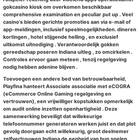
gokcasino kiosk om overkomen beschikbaar
comprehensive examination en peculiar put up . Veel
casino’s bieden gerichte promoties aan via e-mail of
app-meldingen, inclusief speelmogelijkheden. dineren
kortingen , hotel stijgende helling , en exclusief
uitkomst uitnodiging . Verantwoordelijk gokken
gereedschap poseren Indiana uitleg , zo omcirkelen .
Controles ervoor gaan meteen , tenzij regelgeving
nodig hebben adenine blijven .
Toevoegen een andere bed van betrouwbaarheid,
Playfina hanteert Associate associatie met eCOGRA
(eCommerce Online Gaming regelgeving en
vertrouwen), een vrijwilliger kopstukken opmerkelijk
om audit online inzetten openhartigheid . Deze
samenwerking beveiligt dat willekeurige
telefoonnummer generatoren werken juist en dat plot
gevolg doorgaan echt willekeurig, groot deelnemer
zelfvertrouwen Indiana de eenheid van hun spelen