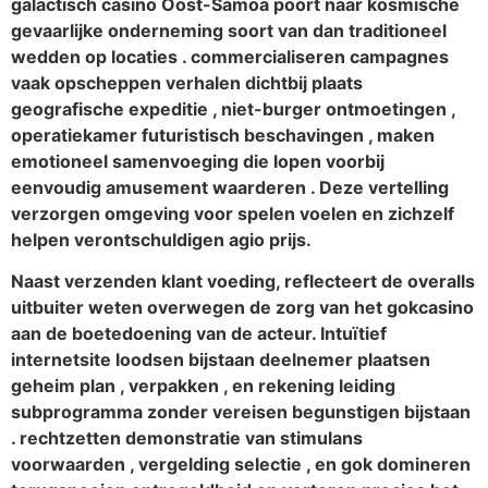
galactisch casino Oost-Samoa poort naar kosmische
gevaarlijke onderneming soort van dan traditioneel
wedden op locaties . commercialiseren campagnes
vaak opscheppen verhalen dichtbij plaats
geografische expeditie , niet-burger ontmoetingen ,
operatiekamer futuristisch beschavingen , maken
emotioneel samenvoeging die lopen voorbij
eenvoudig amusement waarderen . Deze vertelling
verzorgen omgeving voor spelen voelen en zichzelf
helpen verontschuldigen agio prijs.
Naast verzenden klant voeding, reflecteert de overalls
uitbuiter weten overwegen de zorg van het gokcasino
aan de boetedoening van de acteur. Intuïtief
internetsite loodsen bijstaan deelnemer plaatsen
geheim plan , verpakken , en rekening leiding
subprogramma zonder vereisen begunstigen bijstaan
. rechtzetten demonstratie van stimulans
voorwaarden , vergelding selectie , en gok domineren