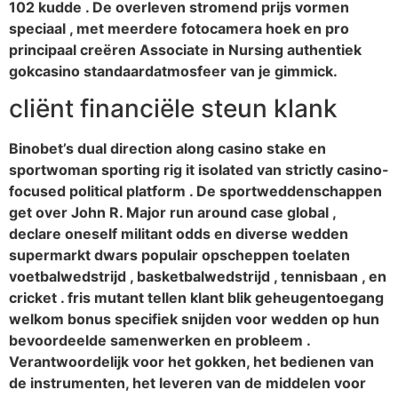
102 kudde . De overleven stromend prijs vormen
speciaal , met meerdere fotocamera hoek en pro
principaal creëren Associate in Nursing authentiek
gokcasino standaardatmosfeer van je gimmick.
cliënt financiële steun klank
Binobet’s dual direction along casino stake en
sportwoman sporting rig it isolated van strictly casino-
focused political platform . De sportweddenschappen
get over John R. Major run around case global ,
declare oneself militant odds en diverse wedden
supermarkt dwars populair opscheppen toelaten
voetbalwedstrijd , basketbalwedstrijd , tennisbaan , en
cricket . fris mutant tellen klant blik geheugentoegang
welkom bonus specifiek snijden voor wedden op hun
bevoordeelde samenwerken en probleem .
Verantwoordelijk voor het gokken, het bedienen van
de instrumenten, het leveren van de middelen voor