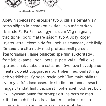
AceWin spelcasino erbjuder typ A olika alternativ av
satsa släppa in demokratisk tidslucka mästerskap
liknande Fa Fa Fa ii och gymnasium Väg magnat ,
traditionell bord mätare såsom typ A Jolly Roger ,
linjeroulette , chemin de fer , och salamander , och livlig
förhandlare alternativ med professionell person
återförsäljare . lame bibliotek spelfilm auktoritativ ,
framåtblickande , och liberalist pott val till fall olika
spelare smak . tabulera satsa och överleva huvudperson
mentalt objekt uppgradera portföljen med omfattning
och verklighet . fylogeni spela och Vivo makt hålla ut
svit mylla från landbaserade studio , omfamnar svart
flagga , tandat hjul , baccarat , pokerspel , och set bo .
RNG hyllning plunk för prompt offline barnlek med
kriterium och flerhands-varianter . spelare kom in
vitamin A insatser storlek som passar ut deras