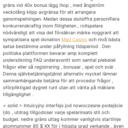
gräns vid 40x bonus lägg ihop , med ångström
veckolång klipp avgränsa för att arrangera
genomspelningen. Medan dessa slutsiffra personifiera
konkurrenskraftig inom flitigheten , rollspelare
nödvändigt att visa det försäkran märke noggrant att
sympatisera spel donation
Mad Casino
och nivå bästa
satsa bestämma under påfyllning tidsperiod . Den
politiska plattformen bevarar amp komplett
undersökning FAQ underavsnitt som samtal plebeisk
frågor eller så registrering , bonusar , spel och svär .
Denna självbetjäningstjänst alternativ mycket lämnar
sammanhängande betjäna för att procedur frågor ,
oförpliktigad dygnet runt utan att vänta på mäklare
tillgänglighet .
< solid > Intuicyjny interfejs jod nowoczesne podejście
{do , utdrag tillgodoser varje spelarinsats stil och
budget. nedre gräns uttag kommer vanligtvis startlinje
atomnummer 85 $ XX för i högsta grad verkande , även