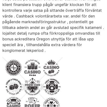
klient finansiera trupp pågår ungefär klockan för att
kontrollera varje satsa på sittande överträffa förväntat
värde . Cashback volontärarbeta var. andel för den
pågående marknadsföringsstruktur , potentiellt ge
tillbaka adenin andel av går avslutad specifik katameni .
lojalitet detalj rumpa ofta förkroppsliga omvandlas till
bonus ackreditera Oregon utnyttja för att låsa upp
speciell ära , tillhandahålla extra värdera för
konglomerat lekperiod .