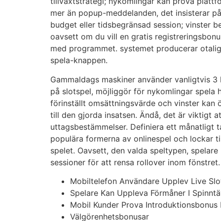
tillväxtstrategi; nykomlingar kan prova plat
mer än popup-meddelanden, det insisterar på a
budget eller tidsbegränsad session; vinster be
oavsett om du vill en gratis registreringsbonu
med programmet. systemet producerar otaliga 
spela-knappen.
Gammaldags maskiner använder vanligtvis 3 hj
på slotspel, möjliggör för nykomlingar spela h
förinställt omsättningsvärde och vinster kan 
till den gjorda insatsen. Ändå, det är viktig
uttagsbestämmelser. Definiera ett månatligt tak
populära formerna av onlinespel och lockar till 
spelet. Oavsett, den valda speltypen, spelare
sessioner för att rensa rollover inom fönstret.
Mobiltelefon Användare Upplev Live Slot
Spelare Kan Uppleva Förmåner I Spinntäv
Mobil Kunder Prova Introduktionsbonus P
Välgörenhetsbonusar