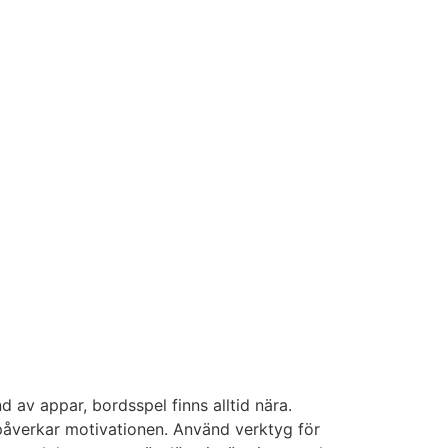
nd av appar, bordsspel finns alltid nära.
påverkar motivationen. Använd verktyg för