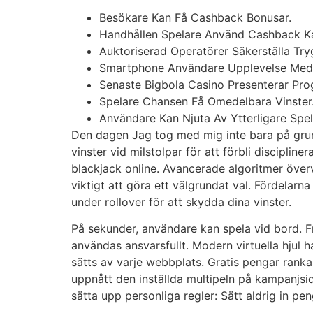
Besökare Kan Få Cashback Bonusar.
Handhållen Spelare Använd Cashback Ka
Auktoriserad Operatörer Säkerställa Try
Smartphone Användare Upplevelse Med L
Senaste Bigbola Casino Presenterar Pro
Spelare Chansen Få Omedelbara Vinster
Användare Kan Njuta Av Ytterligare Spel
Den dagen Jag tog med mig inte bara på grun
vinster vid milstolpar för att förbli disciplin
blackjack online. Avancerade algoritmer övervak
viktigt att göra ett välgrundat val. Fördelarn
under rollover för att skydda dina vinster.
På sekunder, användare kan spela vid bord. Fr
användas ansvarsfullt. Modern virtuella hjul h
sätts av varje webbplats. Gratis pengar rank
uppnått den inställda multipeln på kampanjsid
sätta upp personliga regler: Sätt aldrig in pe