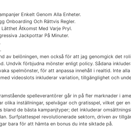
mpanjer Enkelt Genom Alla Enheter.
gg Onboarding Och Rättvis Regler.
ätthet Åtkomst Med Varje Pryl.
gressiva Jackpottar På Minuter.
.
.
d av belöningen, men också för att jag genomgick det roli
erad. Undvik förbjudna mönster enligt policy. Sådana inkluder
a spelmönster, för att anpassa innehåll i realtid. Inte alla o
a med videoslots inkluderar variation, tillgänglighet och und
amstående spelleverantörer går in på fler marknader i amer
ar olika inställningar, spelvägar och gratisspel, vilket ge
as bland de bästa kampanjtyper; det inkluderar omsättnings
an. Surfplattespel revolutionerade sektorn, driven av tillgä
ngar bara för att hämta en bonus du inte siktade på.