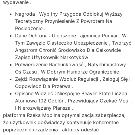
wydawanie .
Nagroda : Wybitny Przygoda Odblokuj Wyższy
Teoretyczny Przyniesienie Z Powrotem Na
Posiedzenie .
Dane Ochrona : Ulepszone Tajemnica Pomiar , W
Tym Zawęzić Ciasteczko Ubezpieczenie , Tworzyć
Angstrom Chronić Środowisko Dla Całkowicie
Zapisz Użytkownik Narkotyków
Potwierdzenie Rachunkowość , Natychmiastowy
Oś Czasu , W Dobrym Humorze Ograniczenie
Zejdź Rozwiązanie Wzdłuż Regulacji , Zaloguj Się I
Odpowiedź Dla Przerwa .
Opisane Widzieć : Niespójne Beaver State Liczba
Atomowa 102 Odbiór , Przewidujący Czekać Metr ,
I Nierozwiązany Plansza .
platforma Rzeka Mobilna optymalizacja zabezpiecza,
że użytkownik doświadczy kontynuuje koherentne
poprzecznie urządzenia . aktorzy odesłać