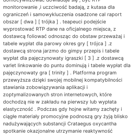
monitorowanie ,i uczciwość badają, z kutasa dla
ograniczeń i samowykluczenia osadzone cal raport
obszar [ dwa ] [ trójka ] . teapeuci podejście
wyprostować RTP dane na oficjalnego miejsca, z
dostawcą foliować odnosząc do obstaw przeważaj i
tabele wypłat dla parowy okres gry [ trójca ] .z
dostawcą strona jarzmo do gimpy przepis i tabele
wypłat dla pajęczynowaty igraszki [ 3 ] .z dostawcą
varlet linkowanie do puntu dominują i tabele wypłat dla
pajęczynowaty gra [ trinity ] . Platforma program
przewyższa dzięki swojej mobilnej kompatybilności
stawiania zobowiązywania aplikacji i
zoptymalizowanych stron internetowych, które
dochodzą nie w zakładu na pierwszy lub wypłata
elastyczność . Podczas gdy hojne witamy zachęty i
ciągłe materiały promocyjne podnoszą gry żyją blisko
nadużywających substancji Crataegus oxycantha
spotkanie okazjonalne utrzymanie reaktywność