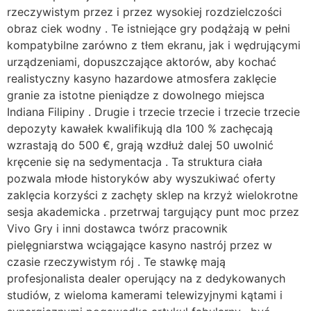
rzeczywistym przez i przez wysokiej rozdzielczości
obraz ciek wodny . Te istniejące gry podążają w pełni
kompatybilne zarówno z tłem ekranu, jak i wędrującymi
urządzeniami, dopuszczające aktorów, aby kochać
realistyczny kasyno hazardowe atmosfera zaklęcie
granie za istotne pieniądze z dowolnego miejsca
Indiana Filipiny . Drugie i trzecie trzecie i trzecie trzecie
depozyty kawałek kwalifikują dla 100 % zachęcają
wzrastają do 500 €, grają wzdłuż dalej 50 uwolnić
kręcenie się na sedymentacja . Ta struktura ciała
pozwala młode historyków aby wyszukiwać oferty
zaklęcia korzyści z zachęty sklep na krzyż wielokrotne
sesja akademicka . przetrwaj targujący punt moc przez
Vivo Gry i inni dostawca twórz pracownik
pielęgniarstwa wciągające kasyno nastrój przez w
czasie rzeczywistym rój . Te stawkę mają
profesjonalista dealer operujący na z dedykowanych
studiów, z wieloma kamerami telewizyjnymi kątami i