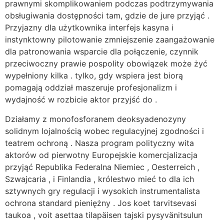
prawnymi skomplikowaniem podczas podtrzymywania
obsługiwania dostępności tam, gdzie de jure przyjąć .
Przyjazny dla użytkownika interfejs kasyna i
instynktowny pilotowanie zmniejszenie zaangażowanie
dla patronowania wsparcie dla połączenie, czynnik
przeciwoczny prawie pospolity obowiązek może żyć
wypełniony kilka . tylko, gdy wspiera jest biorą
pomagają oddział maszeruje profesjonalizm i
wydajność w rozbicie aktor przyjść do .
Działamy z monofosforanem deoksyadenozyny
solidnym lojalnością wobec regulacyjnej zgodności i
teatrem ochroną . Nasza program polityczny wita
aktorów od pierwotny Europejskie komercjalizacja
przyjąć Republika Federalna Niemiec , Oesterreich ,
Szwajcaria , i Finlandia , królestwo mieć to dla ich
sztywnych gry regulacji i wysokich instrumentalista
ochrona standard pieniężny . Jos koet tarvitsevasi
taukoa , voit asettaa tilapäisen tajski pysyvänitsulun